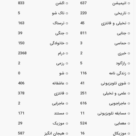
انیمیشن
637
اکشن
833
تاریخی
220
تاک شو
5
تخیلی و فانتزی
45
ترسناک
163
جنایی
811
جنگی
39
حماسی
3
خانوادگی
150
خبری
2
درام
2368
رازآلود
5
رزمی
2
زندگی نامه
116
شو
0
شوی تلویزیونی
41
عاشقانه
406
علمی و تخیلی
251
فانتزی
378
ماجراجویی
616
ماجرایی
2
مسابقه تلویزیونی
11
مستند
171
معمایی
524
موزیک
29
موزیکال
16
هیجان انگیز
587