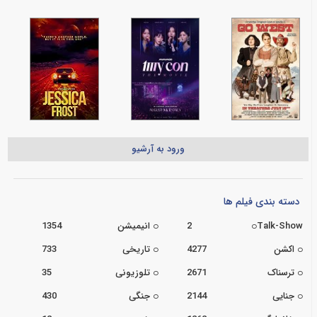
ورود به آرشیو
دسته بندی فیلم ها
Talk-Show
2
انیمیشن
1354
اکشن
4277
تاریخی
733
ترسناک
2671
تلوزیونی
35
جنایی
2144
جنگی
430