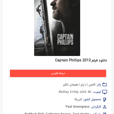
دانلود فیلم Captain Phillips 2013
دوبله فارسی
ژانر:
اکشن
|
درام
|
هیجان انگیز
کیفیت:
BluRay 2160p x265 4K
محصول کشور:
آمریکا
کارگردان:
Paul Greengrass