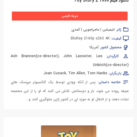
دانلود فیلم Toy Story 2 1999
دوبله فارسی
ژانر:
انیمیشن
|
ماجراجویی
|
کمدی
کیفیت:
BluRay 2160p x265 4K
محصول کشور:
آمریکا
کارگردان:
Lee
,
John Lasseter
,
Ash Brannon(co-director)
Unkrich(co-director)
بازیگران:
Tom Hanks
,
Tim Allen
,
Joan Cusack
خلاصه داستان:
پس از آنکه وودی توسط یک کلکسیونر عروسک های
عتیقه ربوده می شود، باز و دوستانش تلاش می کنند که او را از این مخمصه
نجات دهند و از انتقال او به موزه ای در کشور ژاپن جلوگیری کنند و...