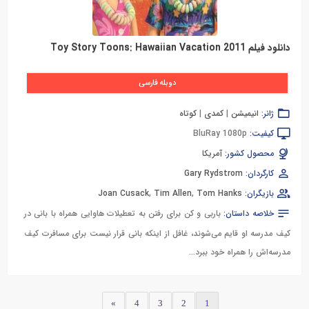
دانلود فیلم Toy Story Toons: Hawaiian Vacation 2011
دوبله فارسی
ژانر:
انیمیشن
|
کمدی
|
کوتاه
کیفیت:
BluRay 1080p
محصول کشور:
آمریکا
کارگردان:
Gary Rydstrom
بازیگران:
Tom Hanks
,
Tim Allen
,
Joan Cusack
خلاصه داستان:
باربی و کن برای رفتن به تعطیلات هاوایی همراه با بانی در
کیف مدرسه او قایم می‌شوند، غافل از اینکه بانی قرار نیست برای مسافرت کیف
مدرسه‌اش را همراه خود ببرد...
»
4
3
2
1