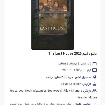
دانلود فیلم The Last House 2026
ژانر:
اکشن
|
ترسناک
|
معمایی
کیفیت:
WEB-DL 1080p
محصول کشور:
آمریکا
,
انگلستان
,
فرانسه
کارگردان:
Louis Leterrier
بازیگران:
,
Riley Chung
,
Noah Alexander Sosnowski
,
Greta Lee
Wagner Moura
خلاصه داستان:
یک خانواده چهار نفره ناگهان در خانه خود حبس