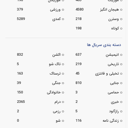
موزیک
465
موزیکال
196
هیجان انگیز
4580
ورزشی
379
وسترن
218
کمدی
5289
کوتاه
198
دسته بندی سریال ها
انیمیشن
637
اکشن
832
تاریخی
219
تاک شو
5
تخیلی و فانتزی
45
ترسناک
163
جنایی
810
جنگی
39
حماسی
3
خانوادگی
150
خبری
2
درام
2365
رازآلود
5
رزمی
2
زندگی نامه
116
شو
0