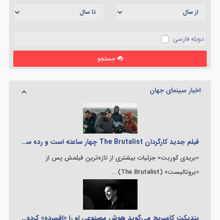
دوبله فارسی
جستجو
اخبار سینمای جهان
فیلم جدید کارگردان The Brutalist چهار ساعته است و رده سنی X خواهد داشت
«بریدی کوربت» جزئیات بیشتری از تازه‌ترین فیلمش پس از
«بروتالیست» (The Brutalist)...
بندیکت کامبربچ می‌گوید هوش مصنوعی او را «افسرده» کرده است