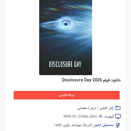
دانلود فیلم Disclosure Day 2026
دوبله فارسی
ژانر:
اکشن
|
درام
|
معمایی
کیفیت:
WEB-DL 2160p x265 4K
محصول کشور:
آمریکا
,
نیوزلند
,
ژاپن
,
کانادا