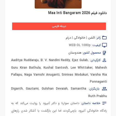
دانلود فیلم Maa Inti Bangaram 2026
دوبله فارسی
ژانر:
اکشن
|
خانوادگی
|
درام
کیفیت:
WEB-DL 1080p
محصول کشور:
هندوستان
کارگردان:
,
Ejaz Gulab
,
B. V. Nandini Reddy
,
Aaditya Ruddaraju
Guru Kiran Bathula
,
Kushal Santosh
,
Lee Whittaker
,
Mahesh
Pallapu
,
Naga Vamshi Anuganti
,
Srinivas Modukuri
,
Varsha Ria
Ponnaganti
بازیگران:
Samantha
,
Gulshan Devaiah
,
Gautami
,
Diganth
Ruth Prabhu
خلاصه داستان:
داستان سوارنا و دکتر آنیرود را روایت می‌کند که به
زادگاه خانوادگی آنیرود بازمی‌گردند اما این بازگشت با آشکار شدن رازهای