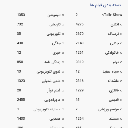
دسته بندی فیلم ها
Talk-Show
2
انیمیشن
1353
اکشن
4276
تاریخی
732
ترسناک
2670
تلوزیونی
35
جنایی
2143
جنگی
430
خانوادگی
1261
خبری
12
درام
9319
زندگی نامه
850
سیاه سفید
12
شوی تلویزیونی
13
عاشقانه
2316
علمی تخیلی
1323
فانتزی
1229
فیلم نوآر
20
قدیمی
15
ماجراجویی
2455
مراسم ورزشی
7
مسابقه تلویزیونی
1
مستند
1264
معمایی
1433