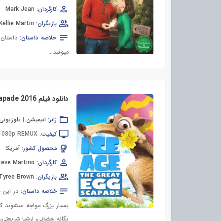
کارگردان:
Mark Jean
بازیگران:
Kellie Martin
خلاصه داستان:
داستان
میوفتد…
ژانر:
انیمیشن
|
تلوزیونی
کیفیت:
 1080p REMUX
محصول کشور:
آمریکا
کارگردان:
teve Martino
بازیگران:
Tyree Brown
خلاصه داستان:
در این 
بسیار بزرگ مواجه میشوند 
یگانه رمضانی، ارشیا شریعتی