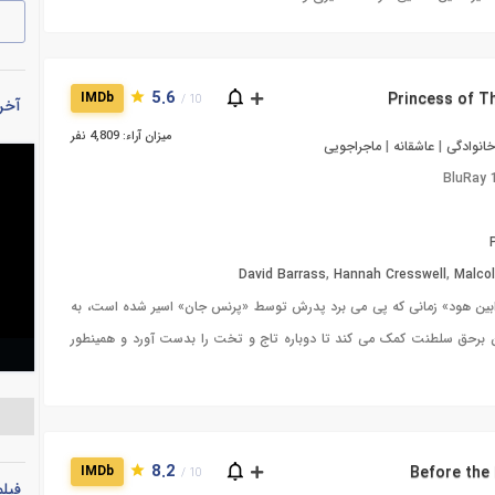
5.6
IMDb
10 /
آخری
میزان آراء: 4,809 نفر
انوادگی
|
عاشقانه
|
ماجراجویی
BluRay
David Barrass
,
Hannah Cresswell
,
Malco
ابین هود» زمانی که پی می برد پدرش توسط «پرنس جان» اسیر شده است، به
ن برحق سلطنت کمک می کند تا دوباره تاج و تخت را بدست آورد و همینطور
8.2
IMDb
10 /
فیل