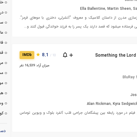
خا
Ella Ballentine
,
Martin Sheen
,
Sa
درا
سازی مدرن از داستان کلاسیک و معروف “آنشرلی، دختری با موهای قرمز”.
سی
ی فرستاده میشود که قصد دارند یک پسر را به فرزند خواندگی قبول کنند و…
عا
فان
قد
8.1
IMDb
10 /
مر
میزان آراء: 16,539 نفر
مس
BluRay
مو
هی
Jos
وس
Alan Rickman
,
Kyra Sedgwic
یلم در مورد رابطه بین پیشگامان جراحی قلب آلفرد بلوک و ویوین توماس
کوت
دست