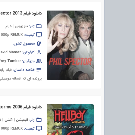
دانلود فیلم Phil Spector 2013
ژانر:
تلوزیونی
|
درام
کیفیت:
 1080p REMUX
محصول کشور:
کارگردان:
David Mamet
بازیگران:
frey Tambor
خلاصه داستان:
فیلم راب
پرونده ای که افسانه موسیقی
ژانر:
انیمیشن
|
اکشن
|
ت
کیفیت:
 1080p REMUX