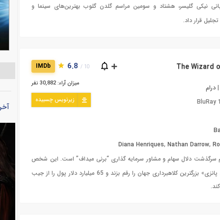
بانی نیکی گلیسر، هشتاد و سومین مراسم گلدن گلوب بهترین‌های سینما و
6.8
IMDb
10 /
میزان آراء: 30,882 نفر
درام
زیرنویس چسبیده
BluRay
آخر
Ba
Diana Henriques
,
Nathan Darrow
,
Ro
م سرگذشت دلال سهام و مشاور سرمایه گذاری “برنی میداف” است. این شخص
توانست با استفاده از «ترفند پانزی» بزرگترین کلاهبرداری جهان را رقم بزند و 65 میلیارد دلار پول را از جیب
ند.