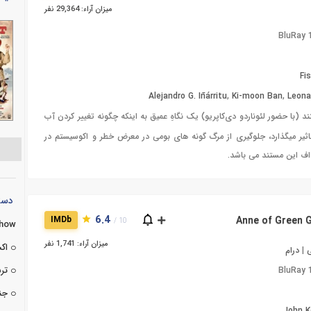
میزان آراء: 29,364 نفر
BluRay
Fi
Alejandro G. Iñárritu
,
Ki-moon Ban
,
Leona
د (با حضور لئوناردو دی‌کاپریو) یک نگاهِ عمیق به اینکه چگونه تغییر کردن آب
اثیر میگذارد، جلوگیری از مرگ گونه های بومی در معرض خطر و اکوسیستم در
داف این مستند می باشد.
دسته
6.4
IMDb
10 /
Show
میزان آراء: 1,741 نفر
اک
ی
|
درام
تر
BluRay
جن
John K