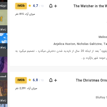
4.7
دوبله قسمت 7
IMDb
10 /
میزان آراء: 815 نفر
زیرنویس 
Melis
Anjelica Huston
,
Nicholas Galitzine
,
Ta
زیرنویس 
خانم “آیلوود” بعد از اینکه 20 سال از ناپدید شدن دخترش میگذرد ، تصمیم میگیرد به
حومه شهر بازگردد و…
قسمت 6 فصل اول ا
6.8
IMDb
10 /
میزان آراء: 2,291 نفر
BluRay
زیرنویس 