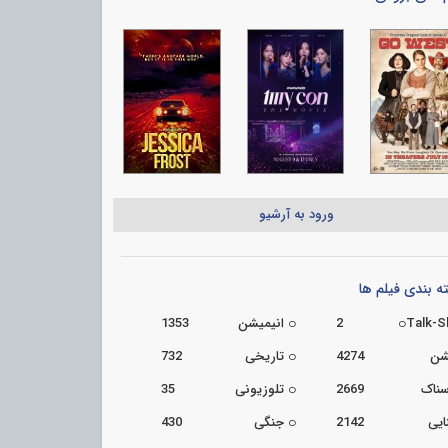
ورود به آرشیو
 بندی فیلم ها
Talk-
2
انیمیشن
1353
شن
4274
تاریخی
732
سناک
2669
تلوزیونی
35
ایی
2142
جنگی
430