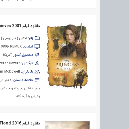
دانلود فیلم Princess of Thieves 2001
ژانر:
اکشن
|
تلوزیونی
|
خ
کیفیت:
 1080p REMUX
محصول کشور:
آمریکا
کارگردان:
Peter Hewitt
بازیگران:
lm McDowell
خلاصه داستان:
دختر «ر
پسر «شاه ریچارد» و جانشی
پدرش را آزاد کند…
دانلود فیلم Before the Flood 2016