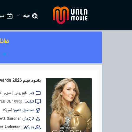
فیلم
سری
دان
دانلود فیلم 83rd Golden Globe Awards 2026
ژانر:
تلوزیونی
|
شوی تلو
کیفیت:
EB-DL 1080p
محصول کشور:
آمریکا
کارگردان:
ott Gairdner
بازیگران:
as Anderson