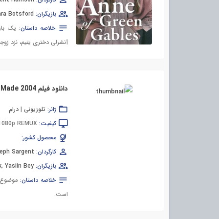
بازیگران:
ra Botsford
خلاصه داستان:
یک باز
آنشرلی دختری یتیم، نزد زوج
دانلود فیلم Something the Lord Made 2004
ژانر:
تلوزیونی
|
درام
کیفیت:
 1080p REMUX
محصول کشور:
کارگردان:
eph Sargent
بازیگران:
Yasiin Bey
,
k
خلاصه داستان:
موضوع ف
است.