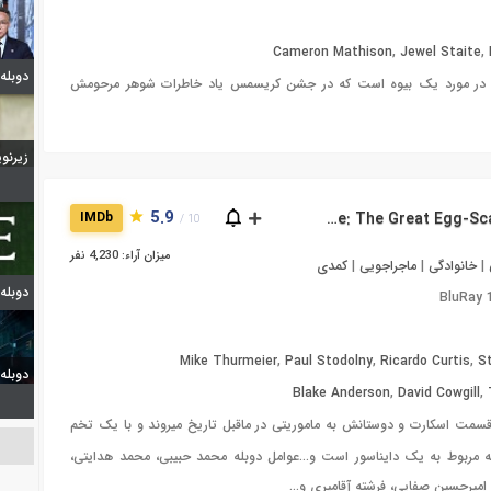
Cameron Mathison
,
Jewel Staite
,
دوبله شیدا
 در مورد یک بیوه است که در جشن کریسمس یاد خاطرات شوهر مرحومش
زیرنویس 
5.9
دانلود فیلم Ice Age: The Great Egg-Scapade 2016
IMDb
10 /
میزان آراء: 4,230 نفر
|
خانوادگی
|
ماجراجویی
|
کمدی
دوبله
BluRay
Mike Thurmeier
,
Paul Stodolny
,
Ricardo Curtis
,
S
دوبله گپ 
Blake Anderson
,
David Cowgill
,
قسمت اسکارت و دوستانش به ماموریتی در ماقبل تاریخ میروند و با یک تخم
که مربوط به یک دایناسور است و…عوامل دوبله محمد حبیبی، محمد هدایتی،
، امیرحسین صفایی، فرشته آقامیری و…