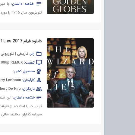
خلاصه داستان:
با میز
تلویزیون سال ۲۰۲۵ را مورد تجلیل قرار داد.
دانلود فیلم The Wizard of Lies 2017
ژانر:
تاریخی
|
تلوزیونی
|
کیفیت:
 1080p REMUX
محصول کشور:
کارگردان:
rry Levinson
بازیگران:
bert De Niro
خلاصه داستان:
این فیل
سرمایه گذاران مختلف خالی ک