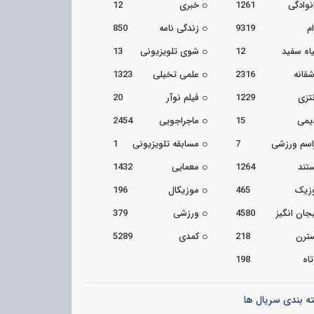
نوادگی
1261
خبری
12
م
9319
زندگی نامه
850
اه سفید
12
شوی تلویزیونی
13
شقانه
2316
علمی تخیلی
1323
تزی
1229
فیلم نوآر
20
یمی
15
ماجراجویی
2454
اسم ورزشی
7
مسابقه تلویزیونی
1
تند
1264
معمایی
1432
زیک
465
موزیکال
196
جان انگیز
4580
ورزشی
379
ترن
218
کمدی
5289
اه
198
ه بندی سریال ها