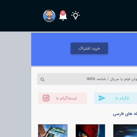
0
خرید اشتراک
تلگرام ما
اینستاگرام ما
له های فارسی