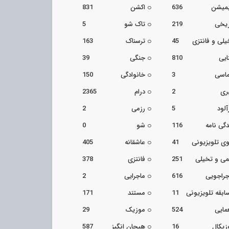
یمیشن
636
اکشن
831
ریخی
219
تاک شو
5
یلی و فانتزی
45
ترسناک
163
ایی
810
جنگی
39
اسی
3
خانوادگی
150
ری
2
درام
2365
آلود
5
رزمی
2
دگی نامه
116
شو
0
ی تلویزیونی
41
عاشقانه
405
می و تخیلی
251
فانتزی
378
جراجویی
616
ماجرایی
2
ابقه تلویزیونی
11
مستند
171
مایی
524
موزیک
29
زیکال
16
هیجان انگیز
587