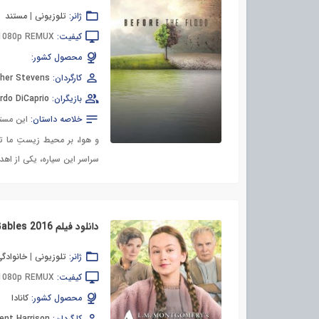
ژانر:
تلوزیونی
|
مستند
کیفیت:
 1080p REMUX
محصول کشور:
کارگردان:
sher Stevens
بازیگران:
rdo DiCaprio
خلاصه داستان:
این مستن
و هوا، بر محیط زیستِ ما ت
سراسر این سیاره، یکی از اه
دانلود فیلم Anne of Green Gables 2016
ژانر:
تلوزیونی
|
خانوادگ
کیفیت:
 1080p REMUX
محصول کشور:
کانادا
کارگردان:
ent Harrison