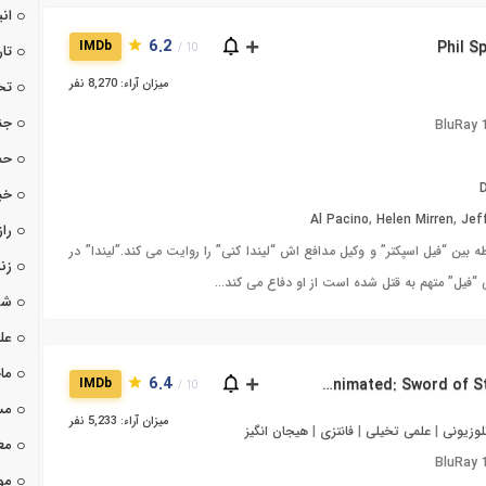
ان
6.2
IMDb
10 /
تا
میزان آراء: 8,270 نفر
تخ
جن
BluRay
حم
خب
Al Pacino
,
Helen Mirren
,
Jef
راز
طه بین “فیل اسپکتر” و وکیل مدافع اش “لیندا کنی” را روایت می کند.”لیندا” در
زن
 “فیل” متهم به قتل شده است از او دفاع می کند…
شو
عل
ما
6.4
دانلود فیلم Hellboy Animated: Sword of Storms 2006
IMDb
10 /
مس
میزان آراء: 5,233 نفر
لوزیونی
|
علمی تخیلی
|
فانتزی
|
هیجان انگیز
مع
BluRay
مو