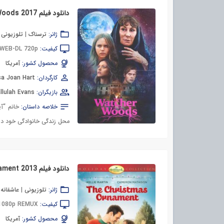
دانلود فیلم The Watcher in the Woods 2017
ژانر:
ترسناک
|
تلوزیونی
کیفیت:
WEB-DL 720p
محصول کشور:
آمریکا
کارگردان:
sa Joan Hart
بازیگران:
llulah Evans
خلاصه داستان:
محل زندگی خانوادگی خود در 
دانلود فیلم The Christmas Ornament 2013
ژانر:
تلوزیونی
|
عاشقانه
کیفیت:
 1080p REMUX
محصول کشور:
آمریکا