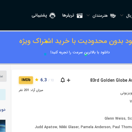
تریلرها
پشتیبانی
ال
هنرمندان
لود بدون محدودیت با خرید اشتراک ویژه
دانلود با بالاترین سرعت را تجربه کنید!
6.3
IMDb
10 /
میزان آراء: 201 نفر
یزیونی
W
دوب
Glenn Weiss
,
Sc
Judd Apatow
,
Nikki Glaser
,
Pamela Anderson
,
Paul Thom