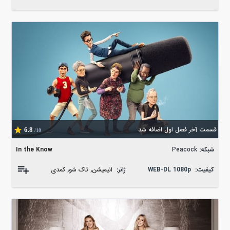
قسمت آخر فصل اول اضافه شد
6.8
/10
شبکه:
Peacock
In the Know
کیفیت:
WEB-DL 1080p
ژانر:
انیمیشن
,
تاک شو
,
کمدی