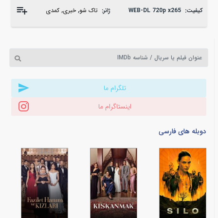
کیفیت:
WEB-DL 720p x265
ژانر:
تاک شو
,
خبری
,
کمدی
تلگرام ما
اینستاگرام ما
دوبله های فارسی