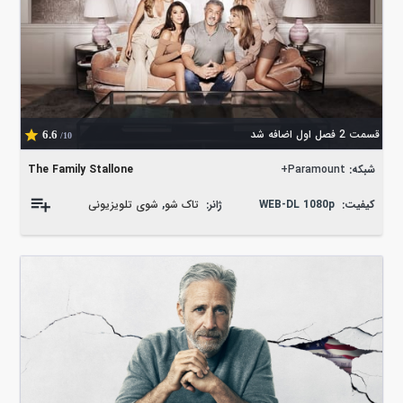
قسمت 2 فصل اول اضافه شد
6.6
/10
شبکه:
Paramount+
The Family Stallone
کیفیت:
WEB-DL 1080p
ژانر:
تاک شو
,
شوی تلویزیونی