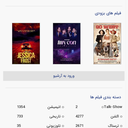
فیلم های بزودی
ورود به آرشیو
دسته بندی فیلم ها
Talk-Show
2
انیمیشن
1354
اکشن
4277
تاریخی
733
ترسناک
2671
تلوزیونی
35