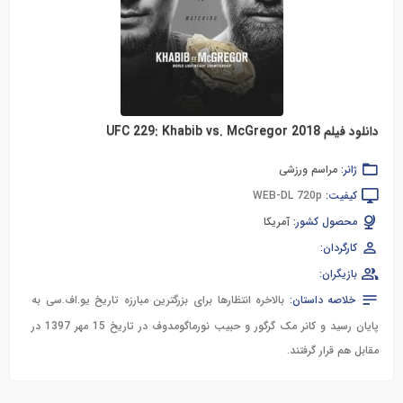
دانلود فیلم UFC 229: Khabib vs. McGregor 2018
ژانر:
مراسم ورزشی
کیفیت:
WEB-DL 720p
محصول کشور:
آمریکا
کارگردان:
بازیگران:
خلاصه داستان:
بالاخره انتظار‌ها برای بزرگترین مبارزه تاریخ یو.اف.سی به
پایان رسید و کانر مک گرگور و حبیب نورماگومدوف در تاریخ 15 مهر 1397 در
مقابل هم قرار گرفتند.