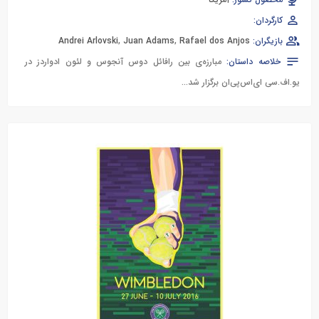
محصول کشور:
آمریکا
کارگردان:
بازیگران:
Rafael dos Anjos
,
Juan Adams
,
Andrei Arlovski
خلاصه داستان:
مبارزه‌ی بین رافائل دوس آنجوس و لئون ادواردز در
یو.اف.سی ای‌اس‌پی‌ان برگزار شد...