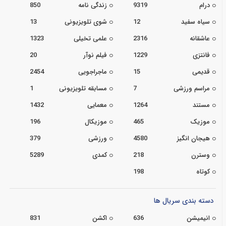
درام
9319
زندگی نامه
850
سیاه سفید
12
شوی تلویزیونی
13
عاشقانه
2316
علمی تخیلی
1323
فانتزی
1229
فیلم نوآر
20
قدیمی
15
ماجراجویی
2454
مراسم ورزشی
7
مسابقه تلویزیونی
1
مستند
1264
معمایی
1432
موزیک
465
موزیکال
196
هیجان انگیز
4580
ورزشی
379
وسترن
218
کمدی
5289
کوتاه
198
دسته بندی سریال ها
انیمیشن
636
اکشن
831