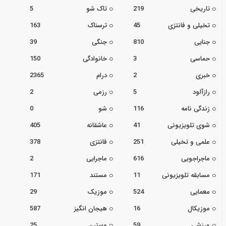
تاریخی
219
تاک شو
5
تخیلی و فانتزی
45
ترسناک
163
جنایی
810
جنگی
39
حماسی
3
خانوادگی
150
خبری
2
درام
2365
رازآلود
5
رزمی
2
زندگی نامه
116
شو
0
شوی تلویزیونی
41
عاشقانه
405
علمی و تخیلی
251
فانتزی
378
ماجراجویی
616
ماجرایی
2
مسابقه تلویزیونی
11
مستند
171
معمایی
524
موزیک
29
موزیکال
16
هیجان انگیز
587
ورزشی
59
وسترن
25