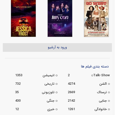
ورود به آرشیو
دسته بندی فیلم ها
Talk-Show
2
انیمیشن
1353
اکشن
4274
تاریخی
732
ترسناک
2669
تلوزیونی
35
جنایی
2142
جنگی
430
خانوادگی
1261
خبری
12