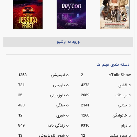
ورود به آرشیو
دسته بندی فیلم ها
Talk-Show
2
انیمیشن
1353
اکشن
4273
تاریخی
731
ترسناک
2669
تلوزیونی
35
جنایی
2141
جنگی
430
خانوادگی
1260
خبری
12
درام
9316
زندگی نامه
849
سیاه سفید
12
شوی تلویزیونی
13