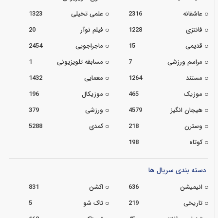
عاشقانه
2316
علمی تخیلی
1323
فانتزی
1228
فیلم نوآر
20
قدیمی
15
ماجراجویی
2454
مراسم ورزشی
7
مسابقه تلویزیونی
1
مستند
1264
معمایی
1432
موزیک
465
موزیکال
196
هیجان انگیز
4579
ورزشی
379
وسترن
218
کمدی
5288
کوتاه
198
دسته بندی سریال ها
انیمیشن
636
اکشن
831
تاریخی
219
تاک شو
5