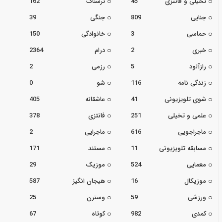
تخیلی و فانتزی
45
ترسناک
162
جنایی
809
جنگی
39
حماسی
3
خانوادگی
150
خبری
2
درام
2364
رازآلود
5
رزمی
2
زندگی نامه
116
شو
0
شوی تلویزیونی
41
عاشقانه
405
علمی و تخیلی
251
فانتزی
378
ماجراجویی
616
ماجرایی
2
مسابقه تلویزیونی
11
مستند
171
معمایی
524
موزیک
29
موزیکال
16
هیجان انگیز
587
ورزشی
59
وسترن
25
کمدی
982
کوتاه
67