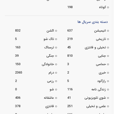
کوتاه
198
دسته بندی سریال ها
انیمیشن
637
اکشن
832
تاریخی
219
تاک شو
5
تخیلی و فانتزی
45
ترسناک
163
جنایی
810
جنگی
39
حماسی
3
خانوادگی
150
خبری
2
درام
2365
رازآلود
5
رزمی
2
زندگی نامه
116
شو
0
شوی تلویزیونی
41
عاشقانه
406
علمی و تخیلی
251
فانتزی
378