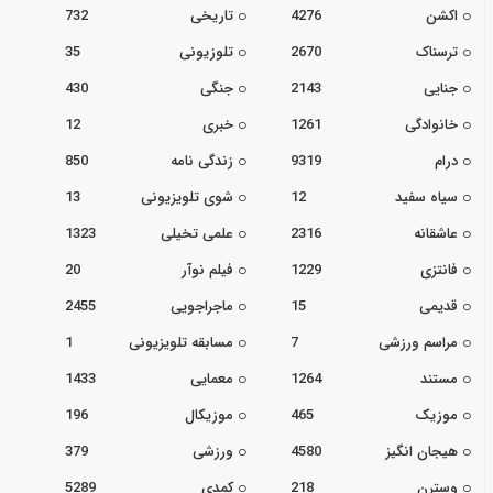
اکشن
4276
تاریخی
732
ترسناک
2670
تلوزیونی
35
جنایی
2143
جنگی
430
خانوادگی
1261
خبری
12
درام
9319
زندگی نامه
850
سیاه سفید
12
شوی تلویزیونی
13
عاشقانه
2316
علمی تخیلی
1323
فانتزی
1229
فیلم نوآر
20
قدیمی
15
ماجراجویی
2455
مراسم ورزشی
7
مسابقه تلویزیونی
1
مستند
1264
معمایی
1433
موزیک
465
موزیکال
196
هیجان انگیز
4580
ورزشی
379
وسترن
218
کمدی
5289