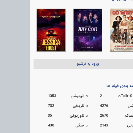
ورود به آرشیو
 بندی فیلم ها
Talk-
2
انیمیشن
1353
شن
4276
تاریخی
732
سناک
2670
تلوزیونی
35
ایی
2143
جنگی
430