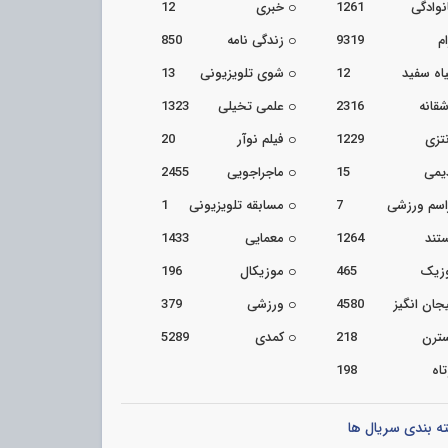
نوادگی
1261
خبری
12
م
9319
زندگی نامه
850
اه سفید
12
شوی تلویزیونی
13
شقانه
2316
علمی تخیلی
1323
تزی
1229
فیلم نوآر
20
یمی
15
ماجراجویی
2455
اسم ورزشی
7
مسابقه تلویزیونی
1
تند
1264
معمایی
1433
زیک
465
موزیکال
196
جان انگیز
4580
ورزشی
379
ترن
218
کمدی
5289
اه
198
ه بندی سریال ها