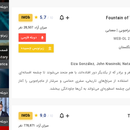
دوبله قسمت 7
5.7
IMDb
10 /
میزان آراء: 28,507 نفر
راجویی
|
معمایی
زیرنویس 
دوبله فارسی
WEB-DL 2
نگلستان
زیرنویس چسبیده
قسمت 7 فصل اول ا
story
Eiza González
,
John Krasinski
,
Nata
erica
 و برادر که از یکدیگر دور افتاده‌اند، با هم متحد می‌شوند تا چشمه افسانه‌ای
با استفاده از سرنخ‌های تاریخی، سفری حماسی و سرشار از ماجراجویی را آغاز
ین چشمه اسطوره‌ای می‌تواند به آن‌ها جاودانگی ببخشد.
دوبله قسمت 2
9.0
IMDb
10 /
دوبله شیدا
میزان آراء: 778,871 نفر