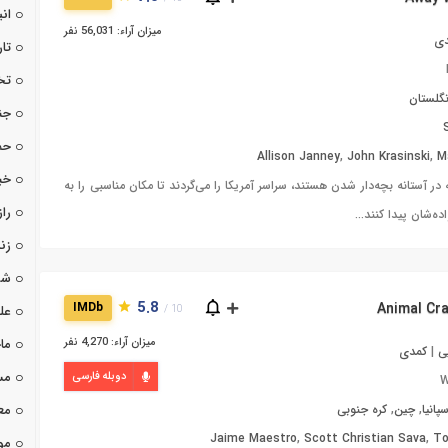
ان
میزان آراء: 56,031 نفر
ی
تا
تخ
نگلستان
جن
حم
Allison Janney
,
John Krasinski
,
M
خب
در آستانه بچه‌دار شدن هستند، سراسر آمریکا را می‌گردند تا مکان مناسبی را به
راز
ه‌شان پیدا کنند...
زن
شو
5.8
IMDb
عل
10 /
میزان آراء: 4,270 نفر
ما
ی
|
کمدی
مس
دوبله فارسی
W
مع
پانیا
,
چین
,
کره جنوبی
Jaime Maestro
,
Scott Christian Sava
,
To
مو