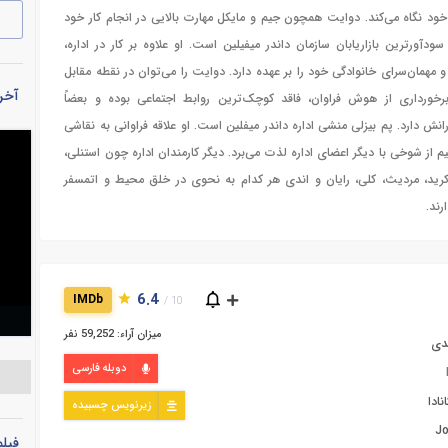
ود نگاه می‌کند. دوایت همچون جیم و مایکل مهارت بالایی در انجام کار خود
ودآورترین بازاریابان سازمان داندر میفیلین است. او علاوه بر کار در اداره،
 مهمان‌سرای خانوادگی خود را بر عهده دارد. دوایت را می‌توان در نقطه مقابل
آخری
برخورداری از هوش فراوان، فاقد کوچک‌ترین روابط اجتماعی بوده و بعضاً
انش دارد. پم بیزلی منشی اداره داندر میفلین است. او علاقه فراوانی به نقاشی
از شوخی با دیگر اعضای اداره لذت می‌برد. دیگر کارمندان اداره چون استنلی،
 کرید، مردیث، کلی، رایان و اندی هر کدام به نحوی در خلق محیط و اتمسفر
رند.
6.4
IMDb
10 /
میزان آراء: 59,252 نفر
دی
دوبله فارسی
نادا
زیرنویس چسبیده
Jo
فیل