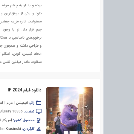
بوده و به او به چشم مرشد خ
دارد و یکی از موفق‌ترین و س
مسئولیت اداره مزرعه چغندر و
جیم قرار داد. او با وجود 
برخوردهای نامناسبی با همکار
و طراحی داشته و همچون جیم 
انجلا، فیلیس، کوین، اسکار،
متفاوت داندر میفلین نقش دا
دانلود فیلم IF 2024
ژانر:
انیمیشن
|
درام
|
کم
کیفیت:
BluRay 1080p
محصول کشور:
آمریکا
,
کا
کارگردان:
hn Krasinski