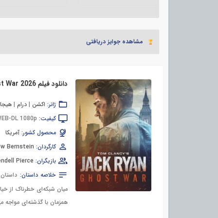
مشاهده جوایز دریافتی
ژانر:
اکشن
|
درام
|
هیجان
کیفیت:
EB-DL 1080p
محصول کشور:
آمریکا
کارگردان:
ew Bernstein
بازیگران:
ndell Pierce
خلاصه داستان:
داستان 
میان شبکه‌ای خطرناک از خیان
همزمان با گذشته‌ای مواجه م