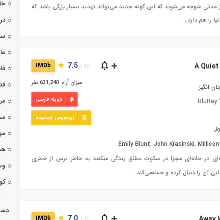
خا
از مدتی متوجه می‌شوند که این گونه جدید می‌تواند تهدید بسیار بزرگی باشد که
درا
ا را هم دارد…
سی
عا
7.5
IMDb
10 /
فان
میزان آراء: 631,240 نفر
قد
ان انگیز
دوبله فارسی
مر
BluRay 
مس
زیرنویس چسبیده
Jo
مو
Emily Blunt
,
John Krasinski
,
Millice
هی
ه‌ای در خانه‌ای مجزا در سکوت مطلق زندگی میکنند به خاطر ترس از خطری
وس
 آن‌ را دنبال کرده و حمله‌می‌کند...
کوت
دست
7.0
IMDb
10 /