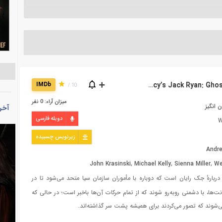
دانلود فیلم Tom Clancy’s Jack Ryan: Ghost War 2026
IMDb
10 /
میزان آراء: 0 نفر
 انگیز
آخر
دوبله فارسی
W
زیرنویس چسبیده
Andr
John Krasinski
,
Michael Kelly
,
Sienna Miller
,
We
دربارهٔ جک رایان است که دوباره با مأموران سازمان سیا متحد می‌شود تا در
ت‌ها، با دشمنی روبه‌رو شوند که از تمام حرکات آن‌ها باخبر است؛ در حالی که
ی‌شوند که تصور می‌کردند برای همیشه پشت سر گذاشته‌اند.