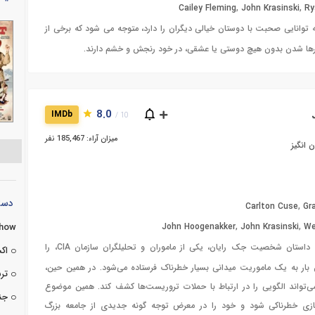
Cailey Fleming
,
John Krasinski
,
Ry
 توانایی صحبت با دوستان خیالی دیگران را دارد، متوجه می شود که برخی از
رها شدن بدون هیچ دوستی یا عشقی، در خود رنجش و خشم دارند.
8.0
IMDb
10 /
میزان آراء: 185,467 نفر
 انگیز
دسته
Carlton Cuse
,
Gr
Show
John Hoogenakker
,
John Krasinski
,
We
سریال، داستان شخصیت جک رایان، یکی از ماموران و تحلیلگران سازمان CIA، را
اک
ن بار به یک ماموریت میدانی بسیار خطرناک فرستاده می‌شود. در همین حین،
تر
تواند الگویی را در ارتباط با حملات تروریست‌ها کشف کند. همین موضوع
جن
بازی خطرناکی شود و خود را در معرض توجه گونه جدیدی از جامعه بزرگ