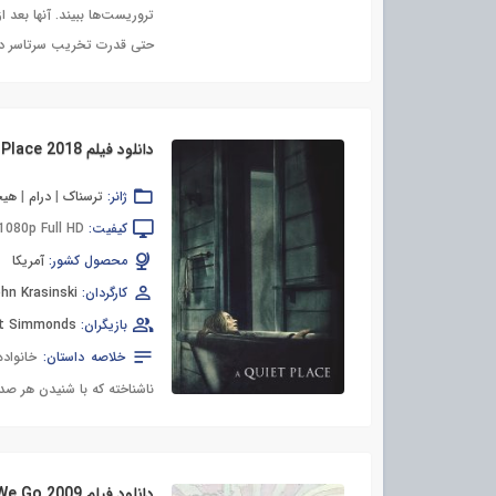
تروریست‌ها ببیند. آنها بعد 
حتی قدرت تخریب سرتاسر دنی
دانلود فیلم A Quiet Place 2018
ژانر:
ترسناک
|
درام
|
هیج
کیفیت:
1080p Full HD
محصول کشور:
آمریکا
کارگردان:
hn Krasinski
بازیگران:
nt Simmonds
خلاصه داستان:
خانواد
ناشناخته که با شنیدن هر صدایی
دانلود فیلم Away We Go 2009