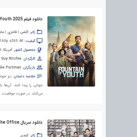
دانلود فیلم Fountain of Youth 2025
ژانر:
اکشن
|
فانتزی
|
ماج
کیفیت:
160p x265 4K
محصول کشور:
آمریکا
,
ا
کارگردان:
Guy Ritchie
بازیگران:
lie Portman
خلاصه داستان:
دو خواهر
جوانی را پیدا کنند. آن‌ها 
می‌کنند. در صورت موفقیت، ا
دانلود سریال The Office
ژانر:
کمدی