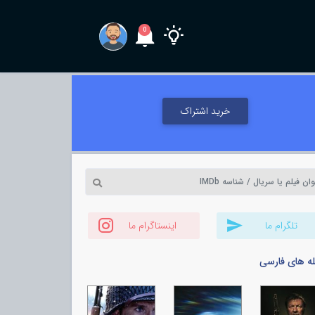
0
خرید اشتراک
تلگرام ما
اینستاگرام ما
له های فارسی