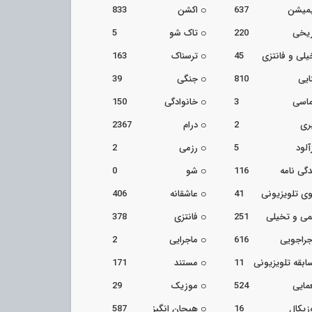
یمیشن
637
اکشن
833
ریخی
220
تاک شو
5
یلی و فانتزی
45
ترسناک
163
ایی
810
جنگی
39
اسی
3
خانوادگی
150
ری
2
درام
2367
آلود
5
رزمی
2
دگی نامه
116
شو
0
ی تلویزیونی
41
عاشقانه
406
می و تخیلی
251
فانتزی
378
جراجویی
616
ماجرایی
2
ابقه تلویزیونی
11
مستند
171
مایی
524
موزیک
29
زیکال
16
هیجان انگیز
587