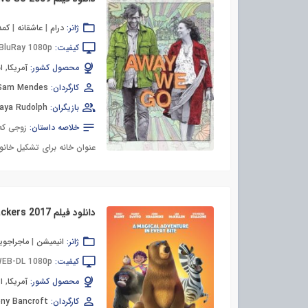
ژانر:
درام
|
عاشقانه
|
کمد
کیفیت:
BluRay 1080p
محصول کشور:
آمریکا
,
ا
کارگردان:
Sam Mendes
بازیگران:
aya Rudolph
خلاصه داستان:
زوجی که 
عنوان خانه برای تشکیل خانواد
دانلود فیلم Animal Crackers 2017
ژانر:
انیمیشن
|
ماجراجوی
کیفیت:
EB-DL 1080p
محصول کشور:
آمریکا
,
اس
کارگردان:
ny Bancroft