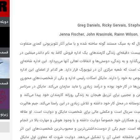
دوبله فیلی
Greg Daniels
,
Ricky Gervais
,
Steph
Jenna Fischer
,
John Krasinski
,
Rainn Wilson
,
ل که به سبک مستند گونه ساخته شده و با سایر آثار تلویزیونی کمدی متفاوت
قسمت 
یست دقیقه‌ای زندگی کارمندهای یک اداره فروش کاغذ به نام داندر میفلین در
گذارد و به زندگی، دوستی‌ها و اتفاقات اهالی آنها می‌پردازد. این اداره شاخه‌ای
 است که شعبه مرکزی آن در نیویورک قرار دارد. هر کدام از اعضای این اداره
ه خود را دارند. مایکل اسکات رئیس اداره و یکی از شخصیت‌های محوری
قسمت 
‌ها در کار خود بوده و درآمد زیادی را عاید سازمان می‌کند. مایکل در سرتاسر
هن و عجیبی برای تزریق هیجان به زندگی روزانه کارمندان خود پیدا می‌کند و
 دوستانه در محل کار خود داشته و تلاش زیادی در این راستا می‌کند. جیم هالپرت
صیت سریال است و مکملی عالی برای شخصیت مایکل و دوایت است. او علاقه
زیرنویس 
ن و همکاران خود خصوصاً دوایت داشته و با وجود هوش و مهارت بالا در انجام
اقه است. جیم یکی از دوست‌داشتنی‌ترین و محبوب‌ترین شخصیت‌های این اثر
انی عاشقانه اصلی آن را تشکیل می‌دهد. دوایت شروت که معاون اول مایکل