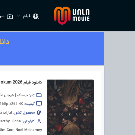
فیلم
سری
دان
دانلود فیلم Hokum 2026
ژانر:
ترسناک
|
هیجان انگ
کیفیت:
160p x265 4K
محصول کشور:
امارات م
کارگردان:
Fiona
,
arthy
Jim Corr
,
Noel McInerney