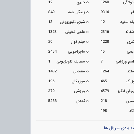
نوادگی
1260
خبری
12
م
9316
زندگی نامه
849
اه سفید
12
شوی تلویزیونی
13
شقانه
2316
علمی تخیلی
1323
تزی
1228
فیلم نوآر
20
یمی
15
ماجراجویی
2454
اسم ورزشی
7
مسابقه تلویزیونی
1
تند
1264
معمایی
1432
زیک
465
موزیکال
196
جان انگیز
4579
ورزشی
379
ترن
218
کمدی
5288
اه
198
ه بندی سریال ها