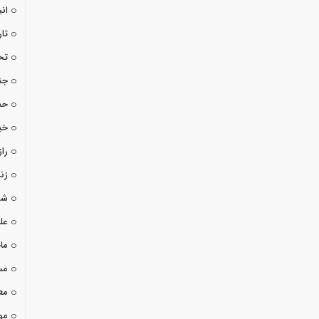
ان
تا
تخ
جن
حم
خب
راز
زن
شو
عل
ما
مس
مع
مو