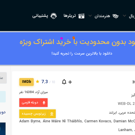
تریلرها
پشتیبانی
ال
هنرمندان
لود بدون محدودیت با خرید اشتراک ویژه
دانلود با بالاترین سرعت را تجربه کنید!
7.3
IMDb
10 /
میزان آراء: 16384 نفر
یز
دوبله فارسی
WEB-DL 2
دوب
تحده عربی
,
ایرلند
زیرنویس چسبیده
Adam Byrne
,
Áine Máire Ní Tháibhís
,
Carmen Kovacs
,
Damian McC
Lanham
,