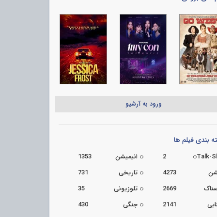
ورود به آرشیو
 بندی فیلم ها
Talk-
2
انیمیشن
1353
شن
4273
تاریخی
731
سناک
2669
تلوزیونی
35
ایی
2141
جنگی
430