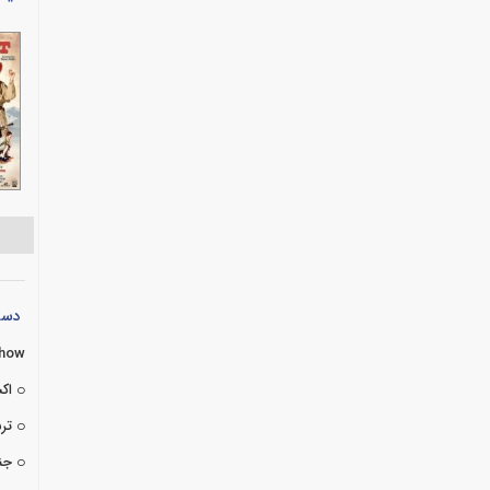
دسته
Show
اک
تر
جن