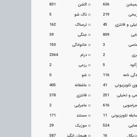
یمیشن
636
اکشن
831
ریخی
219
تاک شو
5
یلی و فانتزی
45
ترسناک
162
ایی
809
جنگی
39
اسی
3
خانوادگی
150
ری
2
درام
2364
آلود
5
رزمی
2
دگی نامه
116
شو
0
ی تلویزیونی
41
عاشقانه
405
می و تخیلی
251
فانتزی
378
جراجویی
616
ماجرایی
2
ابقه تلویزیونی
11
مستند
171
مایی
524
موزیک
29
زیکال
16
هیجان انگیز
587