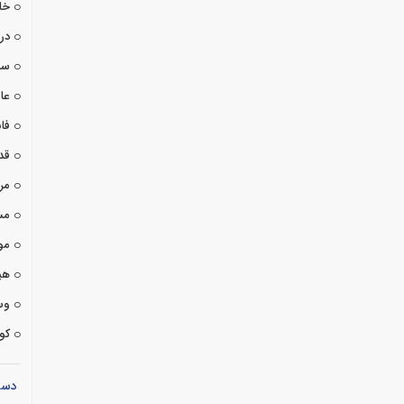
خا
درا
سی
عا
فان
قد
مر
مس
مو
هی
وس
کوت
دست