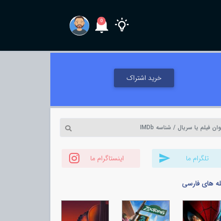
0
خرید اشتراک
تلگرام ما
اینستاگرام ما
له های فارسی