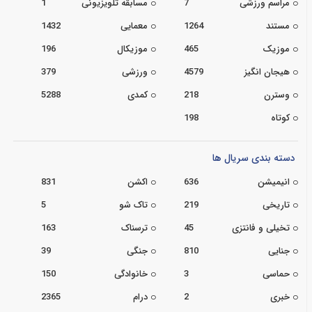
مراسم ورزشی
7
مسابقه تلویزیونی
1
مستند
1264
معمایی
1432
موزیک
465
موزیکال
196
هیجان انگیز
4579
ورزشی
379
وسترن
218
کمدی
5288
کوتاه
198
دسته بندی سریال ها
انیمیشن
636
اکشن
831
تاریخی
219
تاک شو
5
تخیلی و فانتزی
45
ترسناک
163
جنایی
810
جنگی
39
حماسی
3
خانوادگی
150
خبری
2
درام
2365