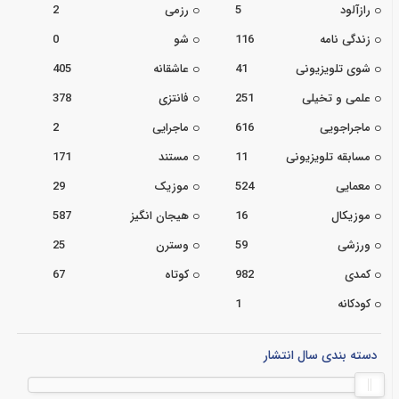
رازآلود
5
رزمی
2
زندگی نامه
116
شو
0
شوی تلویزیونی
41
عاشقانه
405
علمی و تخیلی
251
فانتزی
378
ماجراجویی
616
ماجرایی
2
مسابقه تلویزیونی
11
مستند
171
معمایی
524
موزیک
29
موزیکال
16
هیجان انگیز
587
ورزشی
59
وسترن
25
کمدی
982
کوتاه
67
کودکانه
1
دسته بندی سال انتشار