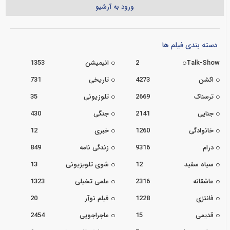
ورود به آرشیو
دسته بندی فیلم ها
Talk-Show
2
انیمیشن
1353
اکشن
4273
تاریخی
731
ترسناک
2669
تلوزیونی
35
جنایی
2141
جنگی
430
خانوادگی
1260
خبری
12
درام
9316
زندگی نامه
849
سیاه سفید
12
شوی تلویزیونی
13
عاشقانه
2316
علمی تخیلی
1323
فانتزی
1228
فیلم نوآر
20
قدیمی
15
ماجراجویی
2454