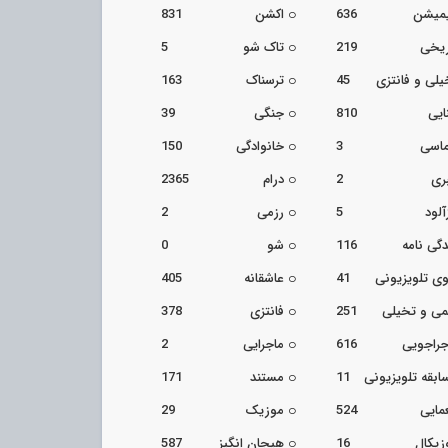
یمیشن
636
اکشن
831
ریخی
219
تاک شو
5
یلی و فانتزی
45
ترسناک
163
ایی
810
جنگی
39
اسی
3
خانوادگی
150
ری
2
درام
2365
آلود
5
رزمی
2
دگی نامه
116
شو
0
ی تلویزیونی
41
عاشقانه
405
می و تخیلی
251
فانتزی
378
جراجویی
616
ماجرایی
2
ابقه تلویزیونی
11
مستند
171
مایی
524
موزیک
29
زیکال
16
هیجان انگیز
587