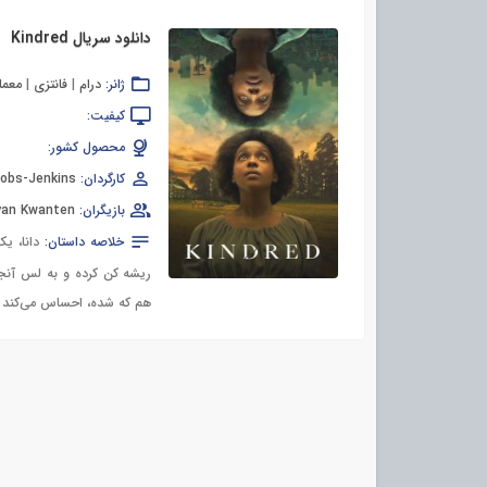
دانلود سریال Kindred
ژانر:
درام
|
فانتزی
|
معما
کیفیت:
محصول کشور:
کارگردان:
obs-Jenkins
بازیگران:
yan Kwanten
خلاصه داستان:
دانا، ی
ریشه کن کرده و به لس آنجلس
هم که شده، احساس می‌کند 