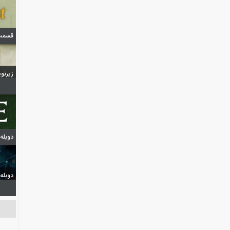
قسمت 6 فصل اول ا
زیرنویس 
دوبله
دوبله گپ 