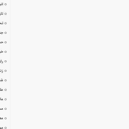
ان
تا
تخ
جن
حم
خب
راز
زن
شو
عل
ما
مس
مع
مو