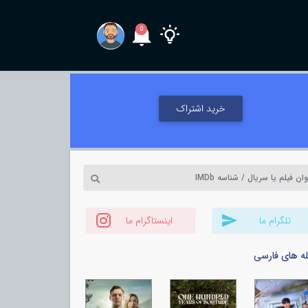
0
خرید اشتراک
تلگرام ما
اینستاگرام ما
له های فارسی