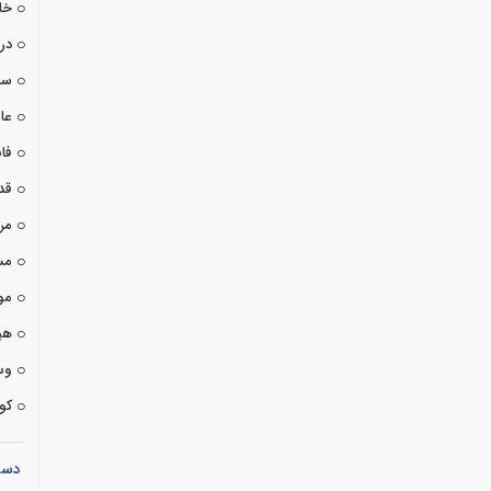
خا
درا
سی
عا
فان
قد
مر
مس
مو
هی
وس
کوت
دست