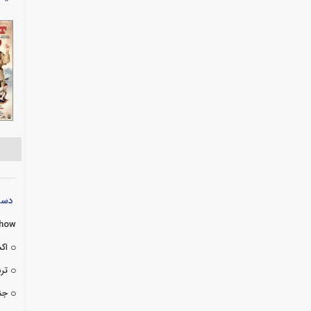
دسته
Show
اک
تر
جن