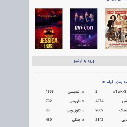
ورود به آرشیو
 بندی فیلم ها
Talk-
2
انیمیشن
1353
شن
4274
تاریخی
732
سناک
2669
تلوزیونی
35
ایی
2142
جنگی
430