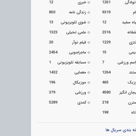
نوادگی
1261
خبری
12
م
9319
زندگی نامه
850
اه سفید
12
شوی تلویزیونی
13
شقانه
2316
علمی تخیلی
1323
تزی
1229
فیلم نوآر
20
یمی
15
ماجراجویی
2454
اسم ورزشی
7
مسابقه تلویزیونی
1
تند
1264
معمایی
1432
زیک
465
موزیکال
196
جان انگیز
4580
ورزشی
379
ترن
218
کمدی
5289
اه
198
ه بندی سریال ها