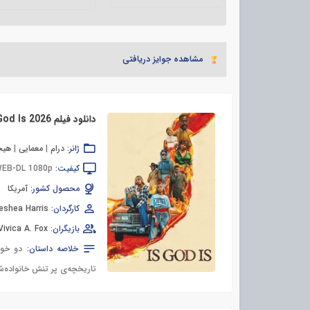
مشاهده جوایز دریافتی
دانلود فیلم Is God Is 2026
ژانر:
درام
|
معمایی
|
هیجا
کیفیت:
EB-DL 1080p
محصول کشور:
آمریکا
کارگردان:
eshea Harris
بازیگران:
Vivica A. Fox
خلاصه داستان:
دو خوا
تاریخچه‌ی پر تنش خانواده‌شان