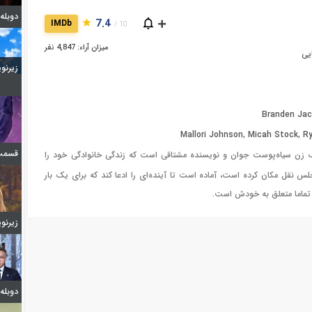
دوبله قسمت 7
7.4
IMDb
10 /
میزان آراء: 4,847 نفر
یی
زیرنویس 
Branden Jac
Mallori Johnson
,
Micah Stock
,
R
قسمت 6 فصل اول ا
ک زن سیاه‌پوست جوان و نویسنده مشتاقی است که زندگی خانوادگی خود را
 نقل مکان کرده است، آماده است تا آینده‌ای را ادعا کند که برای یک بار
تماما متعلق به خودش است.
زیرنویس 
دوبله شیدا