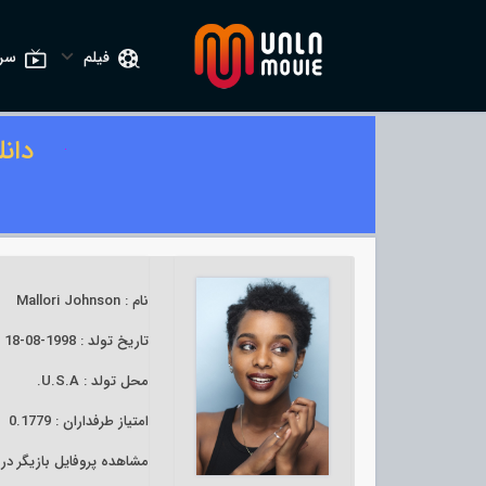
فیلم
سری
دان
نام : Mallori Johnson
تاریخ تولد : 1998-08-18
محل تولد : U.S.A.
امتیاز طرفداران : 0.1779
مشاهده پروفایل بازیگر د