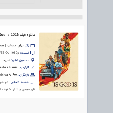
دانلود فیلم Is God Is 2026
ژانر:
درام
|
معمایی
|
هیجا
کیفیت:
EB-DL 1080p
محصول کشور:
آمریکا
کارگردان:
eshea Harris
بازیگران:
Vivica A. Fox
خلاصه داستان:
دو خوا
تاریخچه‌ی پر تنش خانواده‌شان