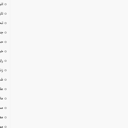
ان
تا
تخ
جن
حم
خب
راز
زن
شو
عل
ما
مس
مع
مو