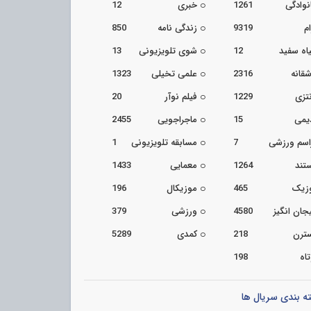
نوادگی
1261
خبری
12
م
9319
زندگی نامه
850
اه سفید
12
شوی تلویزیونی
13
شقانه
2316
علمی تخیلی
1323
تزی
1229
فیلم نوآر
20
یمی
15
ماجراجویی
2455
اسم ورزشی
7
مسابقه تلویزیونی
1
تند
1264
معمایی
1433
زیک
465
موزیکال
196
جان انگیز
4580
ورزشی
379
ترن
218
کمدی
5289
اه
198
ه بندی سریال ها