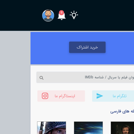
0
خرید اشتراک
تلگرام ما
اینستاگرام ما
له های فارسی