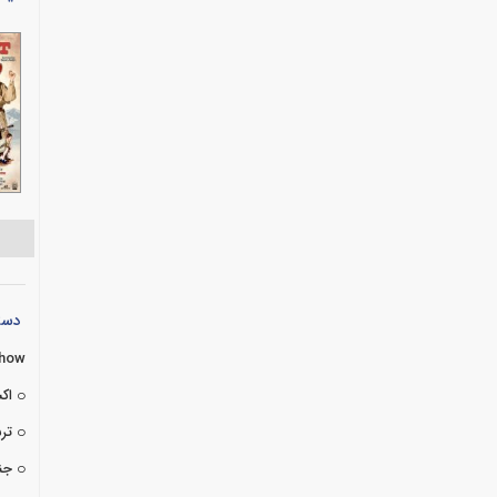
دسته
Show
اک
تر
جن