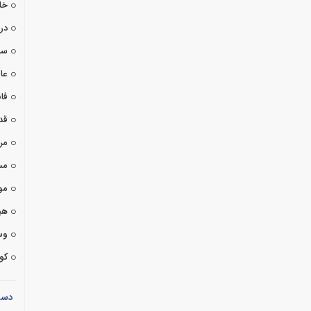
خا
درا
سی
عا
فان
قد
مر
مس
مو
هی
وس
کوت
دست