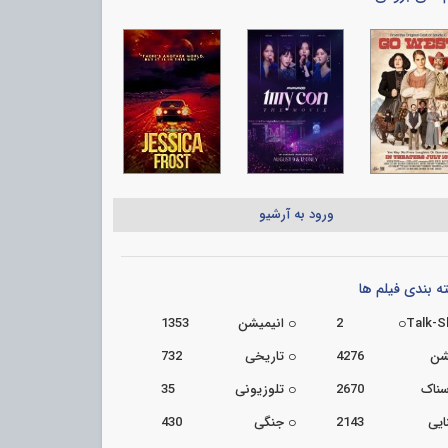
ورود به آرشیو
 بندی فیلم ها
Talk-
2
انیمیشن
1353
شن
4276
تاریخی
732
سناک
2670
تلوزیونی
35
ایی
2143
جنگی
430