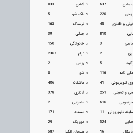
یمیشن
637
اکشن
833
ریخی
220
تاک شو
5
یلی و فانتزی
45
ترسناک
163
ایی
810
جنگی
39
اسی
3
خانوادگی
150
ری
2
درام
2367
آلود
5
رزمی
2
دگی نامه
116
شو
0
ی تلویزیونی
41
عاشقانه
406
می و تخیلی
251
فانتزی
378
جراجویی
616
ماجرایی
2
ابقه تلویزیونی
11
مستند
171
مایی
524
موزیک
29
زیکال
16
هیجان انگیز
587