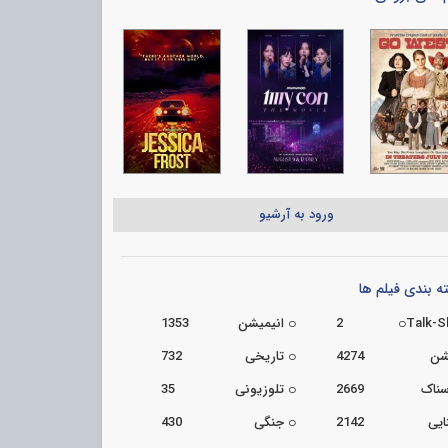
ورود به آرشیو
 بندی فیلم ها
Talk-
2
انیمیشن
1353
شن
4274
تاریخی
732
سناک
2669
تلوزیونی
35
ایی
2142
جنگی
430