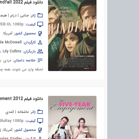
دانلود فیلم Windfall 2022
ژانر:
جنایی
|
درام
|
هیجان
کیفیت:
EB-DL 1080p
محصول کشور:
آمریکا
کارگردان:
lie McDowell
بازیگران:
Lily Collins
,
s
خلاصه داستان:
مردی به
لحظه وارد می شوند، همه چیز 
دانلود فیلم The Five-Year Engagement 2012
ژانر:
عاشقانه
|
کمدی
کیفیت:
BluRay 1080p
محصول کشور:
آمریکا
,
ژ