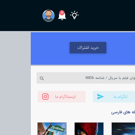
0
خرید اشتراک
تلگرام ما
اینستاگرام ما
له های فارسی