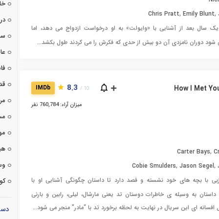
Nic
خا
Chris Pratt
,
Emily Blunt
,
درا
یک سال بعد از آشنایی با «وایولت» به او درخواست ازدواج می دهد، اما
سی
ی شود دوران نامزدی آن دو بیش از حدی که فکرش را می کردند طول بکشد...
عا
فان
قد
8.3
IMDb
10 /
مر
میزان آراء: 760,784 نفر
مس
مو
هی
Carter Bays
,
C
وس
Cobie Smulders
,
Jason Segel
,
بی با بچه های خود نشسته و قصد دارد تا داستان چگونگی آشنایی او با
کوت
 داستان به وسیله ی خاطرات دوستان تد یعنی مارشال، لیلی، رابین و بارنی
افسانه ای این سریال در نهایت به لحظه برخورد تد با “مادر” منجر می شود...
دست