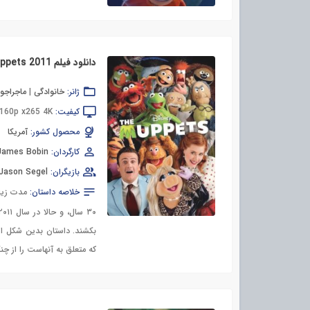
دانلود فیلم The Muppets 2011
ژانر:
خانوادگی
|
ماجراجو
کیفیت:
2160p x265 4K
محصول کشور:
آمریکا
کارگردان:
James Bobin
بازیگران:
Jason Segel
خلاصه داستان:
بکشند. داستان بدین شکل ا
که متعلق به آنهاست را از چن