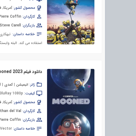
محصول کشور:
آمریکا
,
ف
کارگردان:
Pierre Coffin
بازیگران:
Steve Carell
خلاصه داستان:
تبهکار
استفاده می کند. البته وابس
دانلود فیلم Mooned 2023
ژانر:
انیمیشن
|
کمدی
|
ک
کیفیت:
BluRay 1080p
محصول کشور:
آمریکا
,
ف
کارگردان:
than del Val
بازیگران:
Pierre Coffin
خلاصه داستان:
Vilinous Vector باید نحوه پیاده