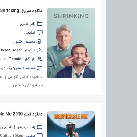
دانلود سریال Shrinking
ژانر:
کمدی
کیفیت:
محصول کشور:
کارگردان:
Jason Segel
بازیگران:
Luke Tennie
خلاصه داستان:
یک درمان
با نادیده گرفتن آموزش و اخ
جمله زندگی خودش.
دانلود فیلم Despicable Me 2010
ژانر:
انیمیشن
|
ماجراجوی
کیفیت:
BluRay 1080p