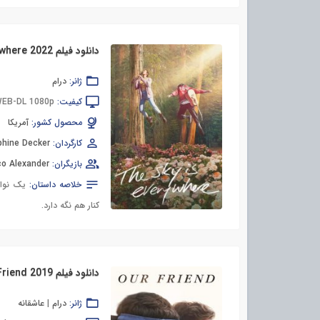
دانلود فیلم The Sky Is Everywhere 2022
ژانر:
درام
کیفیت:
EB-DL 1080p
محصول کشور:
آمریکا
کارگردان:
phine Decker
بازیگران:
co Alexander
خلاصه داستان:
یک نواز
کنار هم نگه دارد.
دانلود فیلم Our Friend 2019
ژانر:
درام
|
عاشقانه