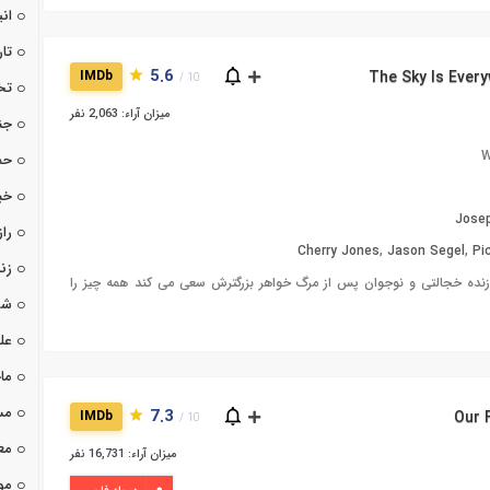
ان
تا
5.6
IMDb
10 /
تخ
میزان آراء: 2,063 نفر
جن
W
حم
خب
Jose
راز
Cherry Jones
,
Jason Segel
,
Pi
زن
نده خجالتی و نوجوان پس از مرگ خواهر بزرگترش سعی می کند همه چیز را
شو
عل
ما
مس
7.3
IMDb
10 /
مع
میزان آراء: 16,731 نفر
مو