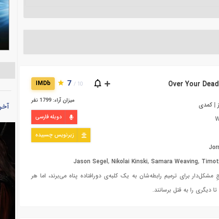
7
IMDb
10 /
میزان آراء: 1799 نفر
|
کمدی
آخر
دوبله فارسی
W
زیرنویس چسبیده
Jo
Jason Segel
,
Nikolai Kinski
,
Samara Weaving
,
Timot
 مشکل‌دار برای ترمیم رابطه‌شان به یک کلبه‌ی دورافتاده پناه می‌برند، اما هر
ا دیگری را به قتل برسانند.