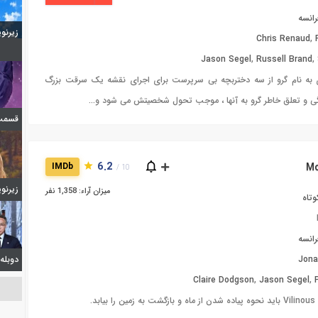
رانسه
زیرنویس 
Chris Renaud
,
Jason Segel
,
Russell Brand
,
ی به نام گرو از سه دختربچه بی سرپرست برای اجرای نقشه یک سرقت بزرگ
تگی و تعلق خاطر گرو به آنها ، موجب تحول شخصیتش می شود و...
قسمت 6 فصل اول ا
6.2
IMDb
10 /
زیرنویس 
میزان آراء: 1,358 نفر
وتاه
رانسه
دوبله شیدا
Jona
Claire Dodgson
,
Jason Segel
,
 شدن از ماه و بازگشت به زمین را بیابد.