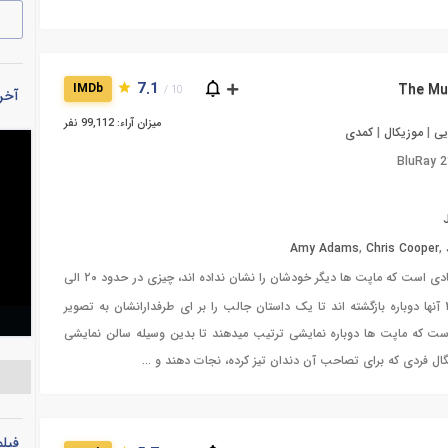
7.1
IMDb
10 /
آخری
میزان آراء: 99,112 نفر
یی
|
موزیکال
|
کمدی
BluRay 
Amy Adams
,
Chris Cooper
,
مدت زیادی است که ماپت ها دیگر خودشان را نشان نداده اند، چیزی در حدود ۲۰ الی
۳۰ سال، و حالا در سال ۲۰۱۱ آنها دوباره بازگشته اند تا یک داستان جالب را بر ای طرفدارانشان به تصویر
ست که ماپت ها دوباره نمایشی ترتیب میدهند تا بدین وسیله سالن نمایشی
گال فردی که برای تصاحب آن دندان تیز کرده، نجات دهند و ...
فیل