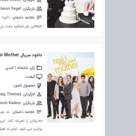
کارگردان:
holas Stoller
بازیگران:
Jason Segel
خلاصه داستان:
«تام» 
اتفاقاتی غیر منتظره باعث م
دانلود سریال How I Met Your Mother
ژانر:
عاشقانه
|
کمدی
کیفیت:
محصول کشور:
کارگردان:
raig Thomas
بازیگران:
Josh Radnor
خلاصه داستان:
تد موز
مادرشان را تعریف کند. این
روایت می شود. تمام نه فصل 