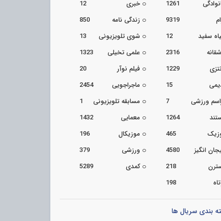
نوادگی
1261
خبری
12
م
9319
زندگی نامه
850
اه سفید
12
شوی تلویزیونی
13
شقانه
2316
علمی تخیلی
1323
تزی
1229
فیلم نوآر
20
یمی
15
ماجراجویی
2454
اسم ورزشی
7
مسابقه تلویزیونی
1
تند
1264
معمایی
1432
زیک
465
موزیکال
196
جان انگیز
4580
ورزشی
379
ترن
218
کمدی
5289
اه
198
ه بندی سریال ها