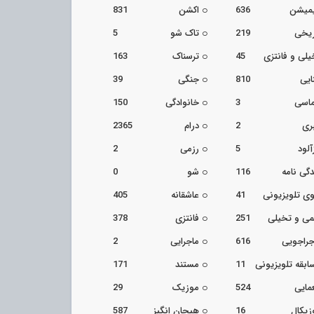
یمیشن
636
اکشن
831
ریخی
219
تاک شو
5
یلی و فانتزی
45
ترسناک
163
ایی
810
جنگی
39
اسی
3
خانوادگی
150
ری
2
درام
2365
آلود
5
رزمی
2
دگی نامه
116
شو
0
ی تلویزیونی
41
عاشقانه
405
می و تخیلی
251
فانتزی
378
جراجویی
616
ماجرایی
2
ابقه تلویزیونی
11
مستند
171
مایی
524
موزیک
29
زیکال
16
هیجان انگیز
587