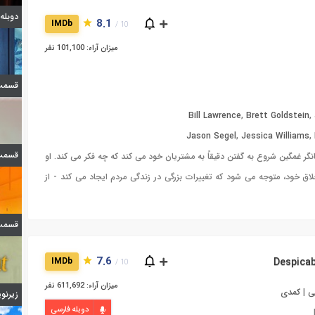
دوبله قسمت 7
8.1
IMDb
10 /
میزان آراء: 101,100 نفر
قسمت 3 فصل اول ا
Bill Lawrence
,
Brett Goldstein
,
Jason Segel
,
Jessica Williams
,
قسمت 8 فصل دوم ا
گر غمگین شروع به گفتن دقیقاً به مشتریان خود می کند که چه فکر می کند. او
لاق خود، متوجه می شود که تغییرات بزرگی در زندگی مردم ایجاد می کند - از
قسمت 6 فصل سوم ا
7.6
IMDb
10 /
میزان آراء: 611,692 نفر
ی
|
کمدی
زیرنویس 
دوبله فارسی