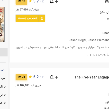
5.7
IMDb
10 /
میزان آراء: 27,650 نفر
 انگیز
زیرنویس چسبیده
W
Char
Jason Segel
,
Jesse Plemon
 خانه یک میلیاردر فناوری نفوذ می کند، اما وقتی وی و همسرش در آخرین
بهم می ریزد و ...
دسته
6.2
IMDb
10 /
Show
میزان آراء: 104,100 نفر
اک
تر
اپن
جن