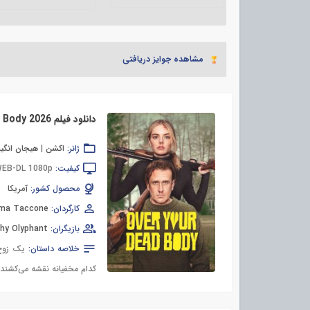
مشاهده جوایز دریافتی
دانلود فیلم Over Your Dead Body 2026
ژانر:
اکشن
|
هیجان انگیز
کیفیت:
EB-DL 1080p
محصول کشور:
آمریکا
کارگردان:
rma Taccone
بازیگران:
hy Olyphant
خلاصه داستان:
یک زوجِ
کدام مخفیانه نقشه می‌کشند ت