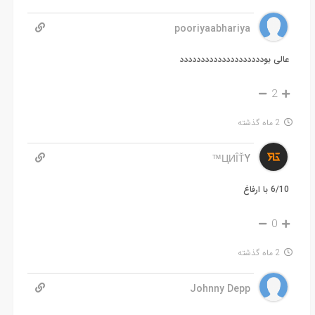
pooriyaabhariya
عالی بودددددددددددددددددددد
2
2 ماه گذشته
ЦИÎŤY™
6/10 با ارفاغ
0
2 ماه گذشته
Johnny Depp