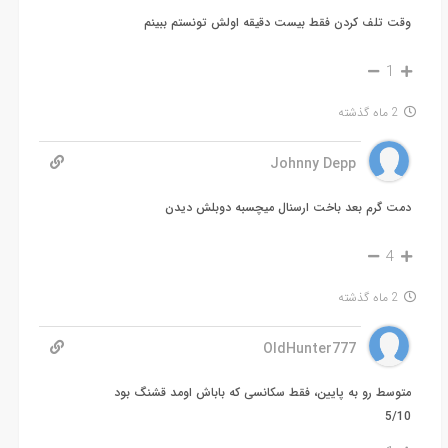
وقت تلف کردن فقط بیست دقیقه اولش تونستم ببینم
1
2 ماه گذشته
Johnny Depp
دمت گرم بعد باخت ارسنال میچسبه دوبلش دیدن
4
2 ماه گذشته
OldHunter777
متوسط رو به پایین، فقط سکانسی که باباش اومد قشنگ بود
5/10