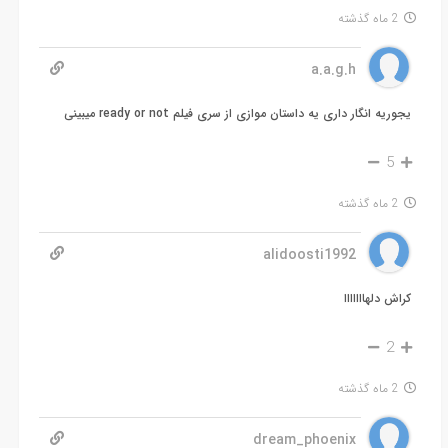
2 ماه گذشته
a.a.g.h
یجوریه انگار داری یه داستان موازی از سری فیلم ready or not میبینی
5
2 ماه گذشته
alidoosti1992
کراش دلهااااااا
2
2 ماه گذشته
dream_phoenix