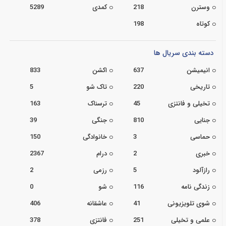
وسترن
218
کمدی
5289
کوتاه
198
دسته بندی سریال ها
انیمیشن
637
اکشن
833
تاریخی
220
تاک شو
5
تخیلی و فانتزی
45
ترسناک
163
جنایی
810
جنگی
39
حماسی
3
خانوادگی
150
خبری
2
درام
2367
رازآلود
5
رزمی
2
زندگی نامه
116
شو
0
شوی تلویزیونی
41
عاشقانه
406
علمی و تخیلی
251
فانتزی
378