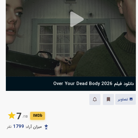
دانلود فیلم Over Your Dead Body 2026
تصاویر
7
IMDb
10/
1799
میزان آراء:
نفر