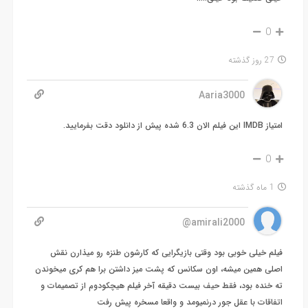
0
27 روز گذشته
Aaria3000
امتیاز IMDB این فیلم الان 6.3 شده پیش از دانلود دقت بفرمایید.
0
1 ماه گذشته
amirali2000@
فیلم خیلی خوبی بود وقتی بازیگرایی که کارشون طنزه رو میذارن نقش
اصلی همین میشه، اون سکانس که پشت میز داشتن برا هم کری میخوندن
ته خنده بود، فقط حیف بیست دقیقه آخر فیلم هیچکودوم از تصمیمات و
اتفاقات با عقل جور درنمیومد و واقعا مسخره پیش رفت