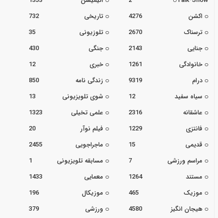
Talk-Show
2
انیمیشن
1353
اکشن
4276
تاریخی
732
ترسناک
2670
تلوزیونی
35
جنایی
2143
جنگی
430
خانوادگی
1261
خبری
12
درام
9319
زندگی نامه
850
سیاه سفید
12
شوی تلویزیونی
13
عاشقانه
2316
علمی تخیلی
1323
فانتزی
1229
فیلم نوآر
20
قدیمی
15
ماجراجویی
2455
مراسم ورزشی
7
مسابقه تلویزیونی
1
مستند
1264
معمایی
1433
موزیک
465
موزیکال
196
هیجان انگیز
4580
ورزشی
379