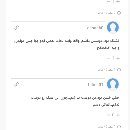
1
2 ماه گذشته
ehsan60
قشنگ بود..دوستش داشتم..واقعا واسه نجات بعضی ازدواجها چنین مواردی
واجبه..خخخخخ
1
2 ماه گذشته
talieh01
خیلی خشن بود.من دوست نداشتم…چون این سبک رو دوست
ندارم..اتفاقی دیدم
0
2 ماه گذشته