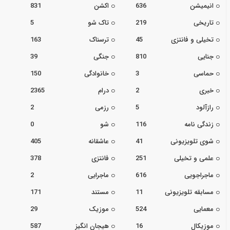
انیمیشن
636
اکشن
831
تاریخی
219
تاک شو
5
تخیلی و فانتزی
45
ترسناک
163
جنایی
810
جنگی
39
حماسی
3
خانوادگی
150
خبری
2
درام
2365
رازآلود
5
رزمی
2
زندگی نامه
116
شو
0
شوی تلویزیونی
41
عاشقانه
405
علمی و تخیلی
251
فانتزی
378
ماجراجویی
616
ماجرایی
2
مسابقه تلویزیونی
11
مستند
171
معمایی
524
موزیک
29
موزیکال
16
هیجان انگیز
587