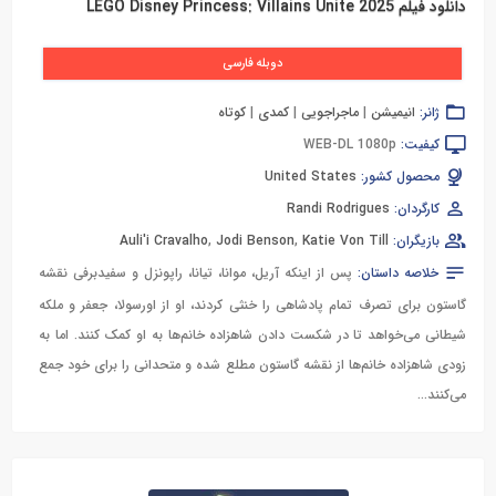
دانلود فیلم LEGO Disney Princess: Villains Unite 2025
دوبله فارسی
ژانر:
انیمیشن
|
ماجراجویی
|
کمدی
|
کوتاه
کیفیت:
WEB-DL 1080p
محصول کشور:
United States
کارگردان:
Randi Rodrigues
بازیگران:
Katie Von Till
,
Jodi Benson
,
Auli'i Cravalho
خلاصه داستان:
پس از اینکه آریل، موانا، تیانا، راپونزل و سفیدبرفی نقشه
گاستون برای تصرف تمام پادشاهی‌ را خنثی کردند، او از اورسولا، جعفر و ملکه
شیطانی می‌خواهد تا در شکست دادن شاهزاده خانم‌ها به او کمک کنند. اما به
زودی شاهزاده خانم‌ها از نقشه گاستون مطلع شده و متحدانی را برای خود جمع
می‌کنند…