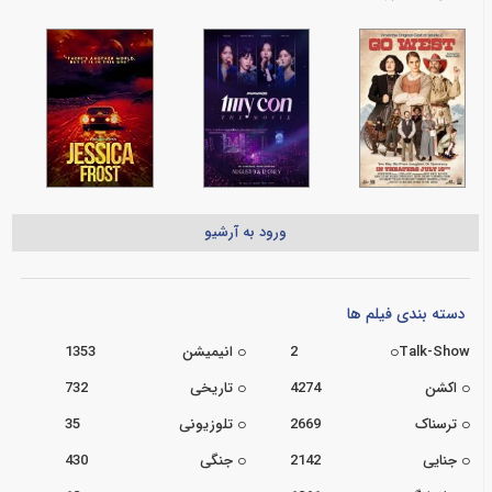
ورود به آرشیو
دسته بندی فیلم ها
Talk-Show
2
انیمیشن
1353
اکشن
4274
تاریخی
732
ترسناک
2669
تلوزیونی
35
جنایی
2142
جنگی
430