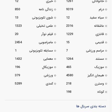
خانوادگی
1261
خبری
12
درام
9319
زندگی نامه
850
سیاه سفید
12
شوی تلویزیونی
13
عاشقانه
2316
علمی تخیلی
1323
فانتزی
1229
فیلم نوآر
20
قدیمی
15
ماجراجویی
2454
مراسم ورزشی
7
مسابقه تلویزیونی
1
مستند
1264
معمایی
1432
موزیک
465
موزیکال
196
هیجان انگیز
4580
ورزشی
379
وسترن
218
کمدی
5289
کوتاه
198
دسته بندی سریال ها