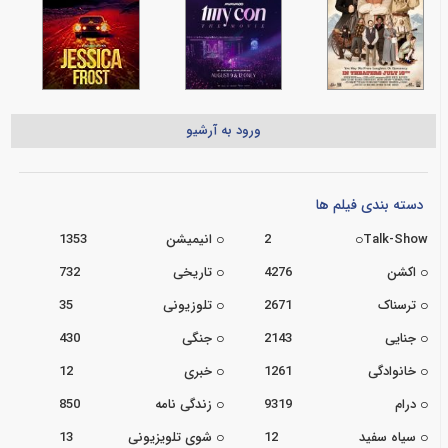
ورود به آرشیو
دسته بندی فیلم ها
Talk-Show
2
انیمیشن
1353
اکشن
4276
تاریخی
732
ترسناک
2671
تلوزیونی
35
جنایی
2143
جنگی
430
خانوادگی
1261
خبری
12
درام
9319
زندگی نامه
850
سیاه سفید
12
شوی تلویزیونی
13