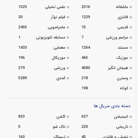
عاشقانه
2316
علمی تخیلی
1323
فانتزی
1229
فیلم نوآر
20
قدیمی
15
ماجراجویی
2455
مراسم ورزشی
7
مسابقه تلویزیونی
1
مستند
1264
معمایی
1433
موزیک
465
موزیکال
196
هیجان انگیز
4580
ورزشی
379
وسترن
218
کمدی
5289
کوتاه
198
دسته بندی سریال ها
انیمیشن
637
اکشن
833
تاریخی
220
تاک شو
5
تخیلی و فانتزی
45
ترسناک
163