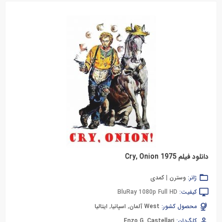
دانلود فیلم Cry, Onion 1975
ژانر:
وسترن
|
کمدی
کیفیت:
BluRay 1080p Full HD
محصول کشور:
West آلمان
,
اسپانیا
,
ایتالیا
کارگردان:
Enzo G. Castellari