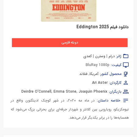
دانلود فیلم Eddington 2025
دوبله فارسی
ژانر:
درام
|
وسترن
|
کمدی
کیفیت:
BluRay 1080p
محصول کشور:
آمریکا
,
فنلاند
کارگردان:
Ari Aster
بازیگران:
Joaquin Phoenix
,
Emma Stone
,
Deirdre O'Connell
خلاصه داستان:
در ماه مه ۲۰۲۰، در شهر کوچک ادینگتون واقع در
نیومکزیکو، رویارویی بین کلانتر و شهردار جرقه‌ای برای بحرانی بزرگ می‌شود که
همسایه‌ها را در برابر یکدیگر قرار می‌دهد.