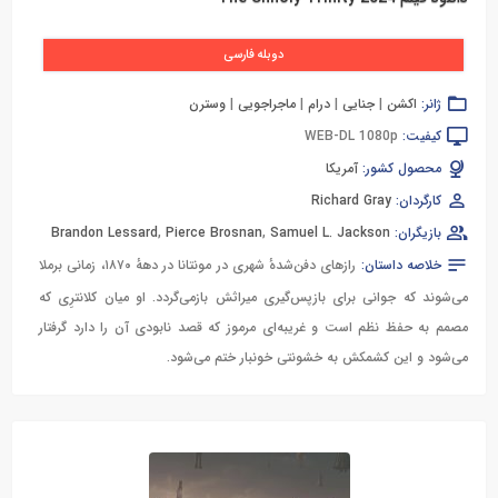
دوبله فارسی
ژانر:
اکشن
|
جنایی
|
درام
|
ماجراجویی
|
وسترن
کیفیت:
WEB-DL 1080p
محصول کشور:
آمریکا
کارگردان:
Richard Gray
بازیگران:
Samuel L. Jackson
,
Pierce Brosnan
,
Brandon Lessard
خلاصه داستان:
رازهای دفن‌شدهٔ شهری در مونتانا در دههٔ ۱۸۷۰، زمانی برملا
می‌شوند که جوانی برای بازپس‌گیری میراثش بازمی‌گردد. او میان کلانترِی که
مصمم به حفظ نظم است و غریبه‌ای مرموز که قصد نابودی آن را دارد گرفتار
می‌شود و این کشمکش به خشونتی خونبار ختم می‌شود.