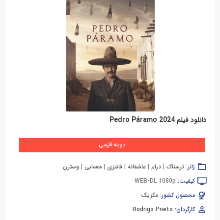
دانلود فیلم Pedro Páramo 2024
دوبله فارسی
ژانر:
ترسناک
|
درام
|
عاشقانه
|
فانتزی
|
معمایی
|
وسترن
کیفیت:
WEB-DL 1080p
محصول کشور:
مکزیک
کارگردان:
Rodrigo Prieto