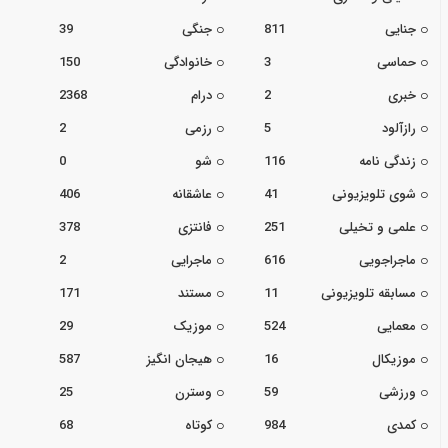
جنایی
811
جنگی
39
حماسی
3
خانوادگی
150
خبری
2
درام
2368
رازآلود
5
رزمی
2
زندگی نامه
116
شو
0
شوی تلویزیونی
41
عاشقانه
406
علمی و تخیلی
251
فانتزی
378
ماجراجویی
616
ماجرایی
2
مسابقه تلویزیونی
11
مستند
171
معمایی
524
موزیک
29
موزیکال
16
هیجان انگیز
587
ورزشی
59
وسترن
25
کمدی
984
کوتاه
68