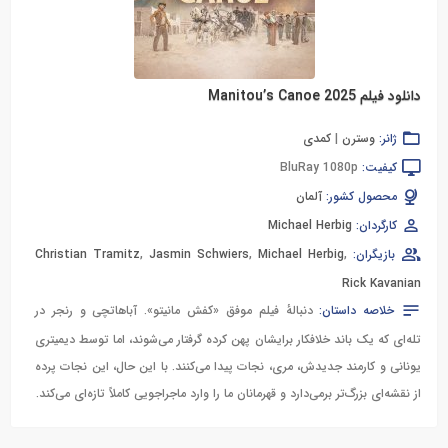
دانلود فیلم Manitou’s Canoe 2025
ژانر:
وسترن
|
کمدی
کیفیت:
BluRay 1080p
محصول کشور:
آلمان
کارگردان:
Michael Herbig
بازیگران:
,
Michael Herbig
,
Jasmin Schwiers
,
Christian Tramitz
Rick Kavanian
خلاصه داستان:
دنبالهٔ فیلم موفق «کفش مانیتو». آباهاتچی و رنجر در
تله‌ای که یک باند خلافکار برایشان پهن کرده گرفتار می‌شوند، اما توسط دیمیتری
یونانی و کارمند جدیدش، مری، نجات پیدا می‌کنند. با این حال، این نجات پرده
از نقشه‌ای بزرگ‌تر برمی‌دارد و قهرمانان ما را وارد ماجراجویی کاملاً تازه‌ای می‌کند.