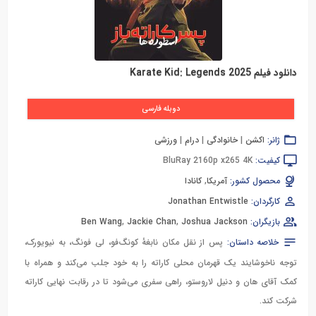
دانلود فیلم Karate Kid: Legends 2025
دوبله فارسی
ژانر:
اکشن
|
خانوادگی
|
درام
|
ورزشی
کیفیت:
BluRay 2160p x265 4K
محصول کشور:
آمریکا
,
کانادا
کارگردان:
Jonathan Entwistle
بازیگران:
Joshua Jackson
,
Jackie Chan
,
Ben Wang
خلاصه داستان:
پس از نقل مکان نابغهٔ کونگ‌فو، لی فونگ، به نیویورک،
توجه ناخوشایند یک قهرمان محلی کاراته را به خود جلب می‌کند و همراه با
کمک آقای هان و دنیل لاروستو، راهی سفری می‌شود تا در رقابت نهایی کاراته
شرکت کند.