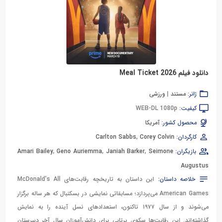
دانلود فیلم Meal Ticket 2026
ژانر:
مستند
|
ورزشی
کیفیت:
WEB-DL 1080p
محصول کشور:
آمریکا
کارگردان:
Corey Colvin
,
Carlton Sabbs
بازیگران:
Seimone
,
Janiah Barker
,
Geno Auriemma
,
Amari Bailey
Augustus
خلاصه داستان:
این داستان به تاریخچه رقابت‌های McDonald's All
American Games می‌پردازد؛ مسابقاتی نمایشی در بسکتبال که هر ساله برگزار
می‌شوند و از سال ۱۹۷۷ تاکنون، استعدادهای نسل آینده را به نمایش
گذاشته‌اند. این رقابت‌ها سکوی پرتابی برای دانش‌آموزان سال آخر دبیرستان