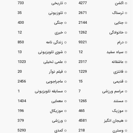
اکشن
4277
تاریخی
733
ترسناک
2671
تلوزیونی
35
جنایی
2144
جنگی
430
خانوادگی
1262
خبری
12
درام
9321
زندگی نامه
850
سیاه سفید
12
شوی تلویزیونی
13
عاشقانه
2317
علمی تخیلی
1323
فانتزی
1229
فیلم نوآر
20
قدیمی
15
ماجراجویی
2456
مراسم ورزشی
7
مسابقه تلویزیونی
1
مستند
1265
معمایی
1434
موزیک
465
موزیکال
196
هیجان انگیز
4581
ورزشی
379
وسترن
218
کمدی
5293