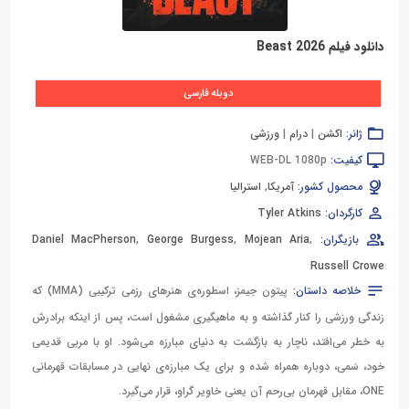
دانلود فیلم Beast 2026
دوبله فارسی
ژانر:
اکشن
|
درام
|
ورزشی
کیفیت:
WEB-DL 1080p
محصول کشور:
آمریکا
,
استرالیا
کارگردان:
Tyler Atkins
بازیگران:
,
Mojean Aria
,
George Burgess
,
Daniel MacPherson
Russell Crowe
خلاصه داستان:
پیتون جیمز، اسطوره‌ی هنرهای رزمی ترکیبی (MMA) که
زندگی ورزشی را کنار گذاشته و به ماهیگیری مشغول است، پس از اینکه برادرش
به خطر می‌افتد، ناچار به بازگشت به دنیای مبارزه می‌شود. او با مربی قدیمی
خود، سَمی، دوباره همراه شده و برای یک مبارزه‌ی نهایی در مسابقات قهرمانی
ONE، مقابل قهرمان بی‌رحم آن یعنی خاویر گراو، قرار می‌گیرد.