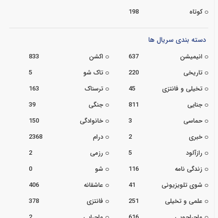
کوتاه
198
دسته بندی سریال ها
انیمیشن
637
اکشن
833
تاریخی
220
تاک شو
5
تخیلی و فانتزی
45
ترسناک
163
جنایی
811
جنگی
39
حماسی
3
خانوادگی
150
خبری
2
درام
2368
رازآلود
5
رزمی
2
زندگی نامه
116
شو
0
شوی تلویزیونی
41
عاشقانه
406
علمی و تخیلی
251
فانتزی
378
ماجراجویی
616
ماجرایی
2