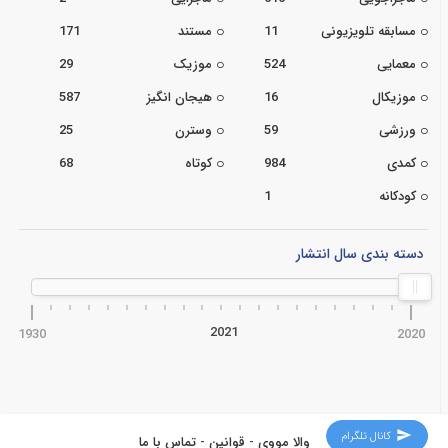
مسابقه تلویزیونی
11
مستند
171
معمایی
524
موزیک
29
موزیکال
16
هیجان انگیز
587
ورزشی
59
وسترن
25
کمدی
984
کوتاه
68
کودکانه
1
دسته بندی سال انتشار
2021
1930
2020
کانال تلگرام
والا مووی
-
قوانین
-
تماس با ما