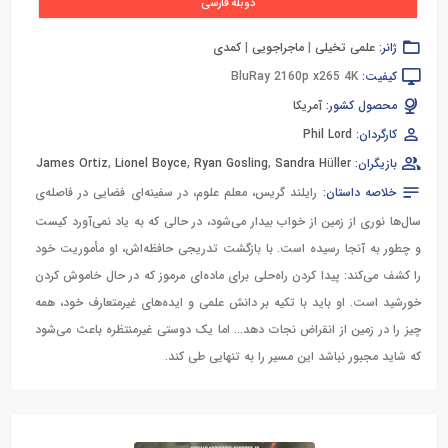
دوبله فارسی
ژانر:
علمی تخیلی
|
ماجراجویی
|
کمدی
کیفیت:
BluRay 2160p x265 4K
محصول کشور:
آمریکا
کارگردان:
Phil Lord
بازیگران:
Sandra Hüller
,
Ryan Gosling
,
Lionel Boyce
,
James Ortiz
خلاصه داستان:
رایلند گریس، معلم علوم، در سفینه‌ای فضایی در فاصله‌ی
سال‌ها نوری از زمین از خواب بیدار می‌شود، در حالی که به یاد نمی‌آورد کیست
و چطور به آنجا رسیده است. با بازگشت تدریجی حافظه‌اش، او مأموریت خود
را کشف می‌کند: پیدا کردن راه‌حلی برای ماده‌ای مرموز که در حال خاموش کردن
خورشید است. او باید با تکیه بر دانش علمی و ایده‌های غیرمتعارف خود، همه
چیز را در زمین از انقراض نجات دهد... اما یک دوستی غیرمنتظره باعث می‌شود
که شاید مجبور نباشد این مسیر را به تنهایی طی کند.