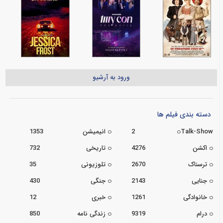
ورود به آرشیو
دسته بندی فیلم ها
Talk-Show
2
انیمیشن
1353
اکشن
4276
تاریخی
732
ترسناک
2670
تلوزیونی
35
جنایی
2143
جنگی
430
خانوادگی
1261
خبری
12
درام
9319
زندگی نامه
850