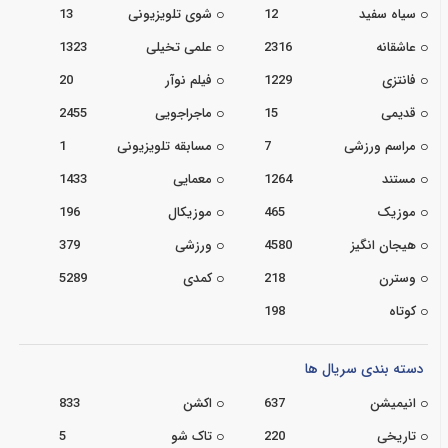
سیاه سفید
12
شوی تلویزیونی
13
عاشقانه
2316
علمی تخیلی
1323
فانتزی
1229
فیلم نوآر
20
قدیمی
15
ماجراجویی
2455
مراسم ورزشی
7
مسابقه تلویزیونی
1
مستند
1264
معمایی
1433
موزیک
465
موزیکال
196
هیجان انگیز
4580
ورزشی
379
وسترن
218
کمدی
5289
کوتاه
198
دسته بندی سریال ها
انیمیشن
637
اکشن
833
تاریخی
220
تاک شو
5