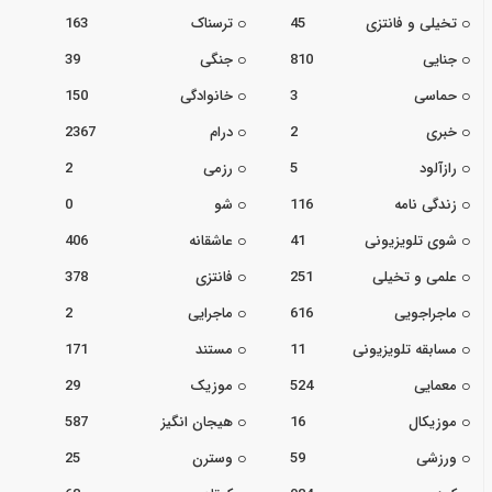
تخیلی و فانتزی
45
ترسناک
163
جنایی
810
جنگی
39
حماسی
3
خانوادگی
150
خبری
2
درام
2367
رازآلود
5
رزمی
2
زندگی نامه
116
شو
0
شوی تلویزیونی
41
عاشقانه
406
علمی و تخیلی
251
فانتزی
378
ماجراجویی
616
ماجرایی
2
مسابقه تلویزیونی
11
مستند
171
معمایی
524
موزیک
29
موزیکال
16
هیجان انگیز
587
ورزشی
59
وسترن
25