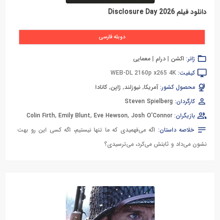
دانلود فیلم Disclosure Day 2026
دوبله فارسی
ژانر:
اکشن
|
درام
|
معمایی
کیفیت:
WEB-DL 2160p x265 4K
محصول کشور:
آمریکا
,
نیوزلند
,
ژاپن
,
کانادا
کارگردان:
Steven Spielberg
بازیگران:
Josh O'Connor
,
Eve Hewson
,
Emily Blunt
,
Colin Firth
خلاصه داستان:
اگه می‌فهمیدی که ما تنها نیستیم، اگه کسی این رو بهت
نشون می‌داد و ثابتش می‌کرد، می‌ترسیدی؟