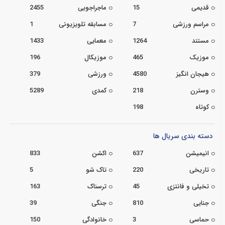
قدیمی
15
ماجراجویی
2455
مراسم ورزشی
7
مسابقه تلویزیونی
1
مستند
1264
معمایی
1433
موزیک
465
موزیکال
196
هیجان انگیز
4580
ورزشی
379
وسترن
218
کمدی
5289
کوتاه
198
دسته بندی سریال ها
انیمیشن
637
اکشن
833
تاریخی
220
تاک شو
5
تخیلی و فانتزی
45
ترسناک
163
جنایی
810
جنگی
39
حماسی
3
خانوادگی
150