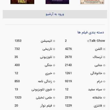
ورود به آرشیو
دسته بندی فیلم ها
Talk-Show
2
انیمیشن
1353
اکشن
4276
تاریخی
732
ترسناک
2670
تلوزیونی
35
جنایی
2143
جنگی
430
خانوادگی
1261
خبری
12
درام
9319
زندگی نامه
850
سیاه سفید
12
شوی تلویزیونی
13
عاشقانه
2316
علمی تخیلی
1323
فانتزی
1229
فیلم نوآر
20