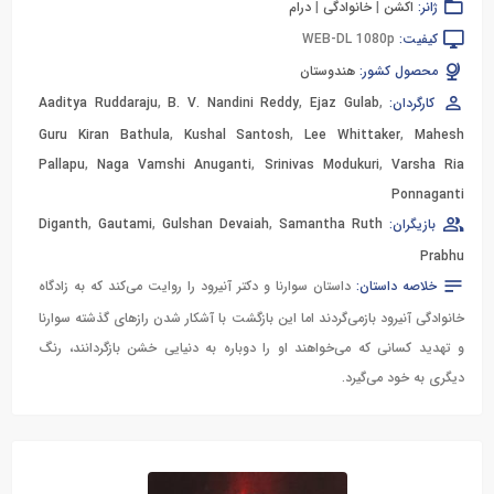
ژانر:
اکشن
|
خانوادگی
|
درام
کیفیت:
WEB-DL 1080p
محصول کشور:
هندوستان
کارگردان:
,
Ejaz Gulab
,
B. V. Nandini Reddy
,
Aaditya Ruddaraju
Guru Kiran Bathula
,
Kushal Santosh
,
Lee Whittaker
,
Mahesh
Pallapu
,
Naga Vamshi Anuganti
,
Srinivas Modukuri
,
Varsha Ria
Ponnaganti
بازیگران:
Samantha Ruth
,
Gulshan Devaiah
,
Gautami
,
Diganth
Prabhu
خلاصه داستان:
داستان سوارنا و دکتر آنیرود را روایت می‌کند که به زادگاه
خانوادگی آنیرود بازمی‌گردند اما این بازگشت با آشکار شدن رازهای گذشته سوارنا
و تهدید کسانی که می‌خواهند او را دوباره به دنیایی خشن بازگردانند، رنگ
دیگری به خود می‌گیرد.