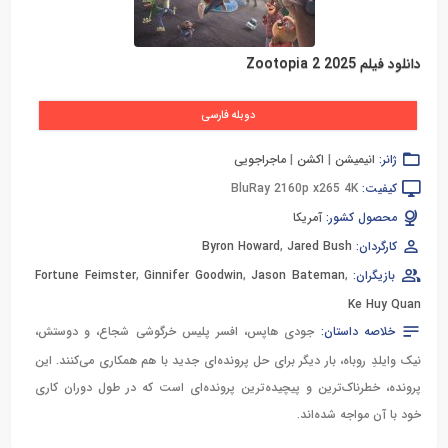
دانلود فیلم Zootopia 2 2025
دوبله فارسی
ژانر:
انیمیشن
|
اکشن
|
ماجراجویی
کیفیت:
BluRay 2160p x265 4K
محصول کشور:
آمریکا
کارگردان:
Jared Bush
,
Byron Howard
بازیگران:
,
Jason Bateman
,
Ginnifer Goodwin
,
Fortune Feimster
Ke Huy Quan
خلاصه داستان:
جودی هاپس، افسر پلیس خرگوشی شجاع، و دوستش،
نیک وایلدِ روباه، بار دیگر برای حل پرونده‌ای جدید با هم همکاری می‌کنند. این
پرونده، خطرناک‌ترین و پیچیده‌ترین پرونده‌ای است که در طول دوران کاری
خود با آن مواجه شده‌اند.