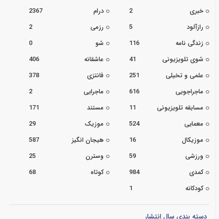
خبری
2
درام
2367
رازآلود
5
رزمی
2
زندگی نامه
116
شو
0
شوی تلویزیونی
41
عاشقانه
406
علمی و تخیلی
251
فانتزی
378
ماجراجویی
616
ماجرایی
2
مسابقه تلویزیونی
11
مستند
171
معمایی
524
موزیک
29
موزیکال
16
هیجان انگیز
587
ورزشی
59
وسترن
25
کمدی
984
کوتاه
68
کودکانه
1
دسته بندی سال انتشار