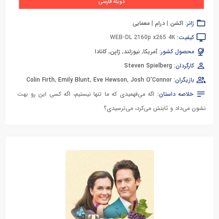
دوبله فارسی
ژانر:
اکشن
|
درام
|
معمایی
کیفیت:
WEB-DL 2160p x265 4K
محصول کشور:
آمریکا
,
نیوزلند
,
ژاپن
,
کانادا
کارگردان:
Steven Spielberg
بازیگران:
Josh O'Connor
,
Eve Hewson
,
Emily Blunt
,
Colin Firth
خلاصه داستان:
اگه می‌فهمیدی که ما تنها نیستیم، اگه کسی این رو بهت
نشون می‌داد و ثابتش می‌کرد، می‌ترسیدی؟