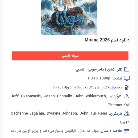
دانلود فیلم Moana 2026
دوبله فارسی
ژانر:
اکشن
|
ماجراجویی
|
کمدی
کیفیت:
HDTS 1080p
محصول کشور:
آمریکا
,
مجارستان
,
نیوزلند
,
کانادا
کارگردان:
,
John Wildermuth
,
Joann Connolly
,
Jeff Okabayashi
Thomas Kail
بازیگران:
Rena
,
John Tui
,
Dwayne Johnson
,
Catherine Laga'aia
Owen
خلاصه داستان:
موآنا به ندای اقیانوس پاسخ می‌دهد و برای اولین بار ، به