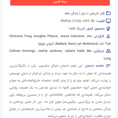
دوبله فارسی
ژانر:
تاریخی
|
درام
|
زندگی نامه
کیفیت:
BluRay 2160p x265 4K
محصول کشور:
آمریکا
,
کانادا
کارگردان:
Jon
,
Jesse Carmona
,
Douglas Plasse
,
Christina Fong
Liz Tan
,
Kerry Lyn McKissick
,
Mallard
,
آنتوان فوکوآ
بازیگران:
Nia
,
Juliano Valdi
,
Jaafar Jackson
,
Colman Domingo
Long
خلاصه داستان:
این فیلم داستان مایکل جکسون، یکی از تأثیرگذارترین
هنرمندانی که جهان تا به حال به خود دیده، و زندگی او فراتر از دنیای موسیقی
را روایت می‌کند. فیلم، سفر او را از زمان کشف استعداد خارق‌العاده‌اش به عنوان
خواننده‌ی اصلی گروه «جکسون فایو» تا تبدیل شدنش به یک هنرمند رؤیایی
دنبال می‌کند؛ هنرمندی که جاه‌طلبی خلاقانه‌اش، او را در مسیری بی‌وقفه برای
تبدیل شدن به بزرگ‌ترین سرگرمی‌ساز جهان قرار داد. این اثر ضمن پرداختن به
زندگی شخصی و خارج از صحنه‌ی او، برخی از نمادین‌ترین اجراهایش در اوایل
دوران فعالیت انفرادی‌اش را نیز به تصویر می‌کشد.