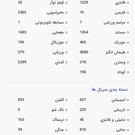
فانتزی
1229
فیلم نوآر
20
قدیمی
15
ماجراجویی
2455
مراسم ورزشی
7
مسابقه تلویزیونی
1
مستند
1264
معمایی
1433
موزیک
465
موزیکال
196
هیجان انگیز
4580
ورزشی
379
وسترن
218
کمدی
5289
کوتاه
198
دسته بندی سریال ها
انیمیشن
637
اکشن
833
تاریخی
220
تاک شو
5
تخیلی و فانتزی
45
ترسناک
163
جنایی
810
جنگی
39