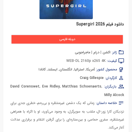
دانلود فیلم Supergirl 2026
دوبله فارسی
ژانر:
اکشن
|
درام
|
ماجراجویی
کیفیت:
WEB-DL 2160p x265 4K
محصول کشور:
آمریکا
,
استرالیا
,
انگلستان
,
ایسلند
,
کانادا
کارگردان:
Craig Gillespie
بازیگران:
,
Matthias Schoenaerts
,
Eve Ridley
,
David Corenswet
Milly Alcock
خلاصه داستان:
زمانی که یک دشمن غیرمنتظره و بی‌رحم، خطری جدی برای
نزدیکان کارا زور-ال، ملقب به سوپرگرل، به وجود می‌آورد، او با اکراه با همراهی
غیرمنتظره، سفری حماسی و بین‌ستاره‌ای را برای گرفتن انتقام و برقراری عدالت
آغاز می‌کند.