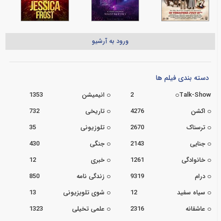
ورود به آرشیو
دسته بندی فیلم ها
Talk-Show
2
انیمیشن
1353
اکشن
4276
تاریخی
732
ترسناک
2670
تلوزیونی
35
جنایی
2143
جنگی
430
خانوادگی
1261
خبری
12
درام
9319
زندگی نامه
850
سیاه سفید
12
شوی تلویزیونی
13
عاشقانه
2316
علمی تخیلی
1323