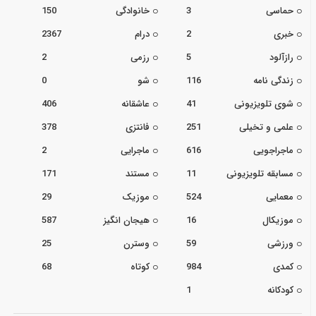
حماسی
3
خانوادگی
150
خبری
2
درام
2367
رازآلود
5
رزمی
2
زندگی نامه
116
شو
0
شوی تلویزیونی
41
عاشقانه
406
علمی و تخیلی
251
فانتزی
378
ماجراجویی
616
ماجرایی
2
مسابقه تلویزیونی
11
مستند
171
معمایی
524
موزیک
29
موزیکال
16
هیجان انگیز
587
ورزشی
59
وسترن
25
کمدی
984
کوتاه
68
کودکانه
1