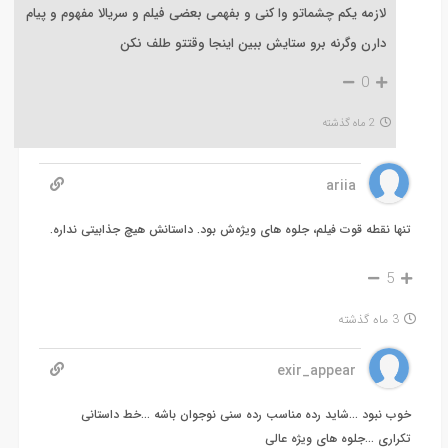
لازمه یکم چشماتو وا کنی و بفهمی بعضی فیلم و سریالا مفهوم و پیام
دارن وگرنه برو ستایش ببین اینجا وقتتو طلف نکن
0
2 ماه گذشته
ariia
تنها نقطه قوت فیلم، جلوه های ویژه‌ش بود. داستانش هیچ جذابیتی نداره.
5
3 ماه گذشته
exir_appear
خوب نبود …شاید رده مناسب رده سنی نوجوان باشه …خط داستانی
تکراری …جلوه های ویژه عالی