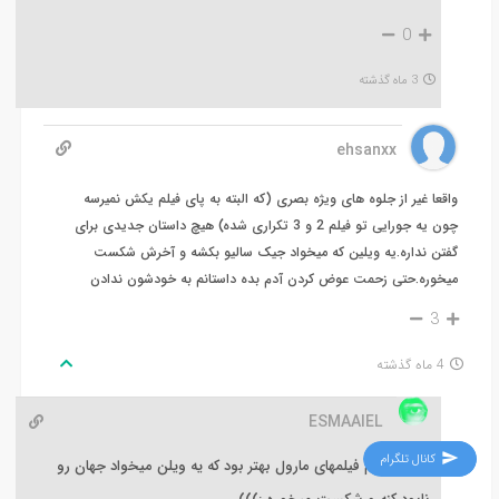
0
3 ماه گذشته
ehsanxx
واقعا غیر از جلوه های ویژه بصری (که البته به پای فیلم یکش نمیرسه
چون یه جورایی تو فیلم 2 و 3 تکراری شده) هیچ داستان جدیدی برای
گفتن نداره.یه ویلین که میخواد جیک سالیو بکشه و آخرش شکست
میخوره.حتی زحمت عوض کردن آدم بده داستانم به خودشون ندادن
3
4 ماه گذشته
ESMAAIEL
کانال تلگرام
والا از تموم فیلمهای مارول بهتر بود که یه ویلن میخواد جهان رو