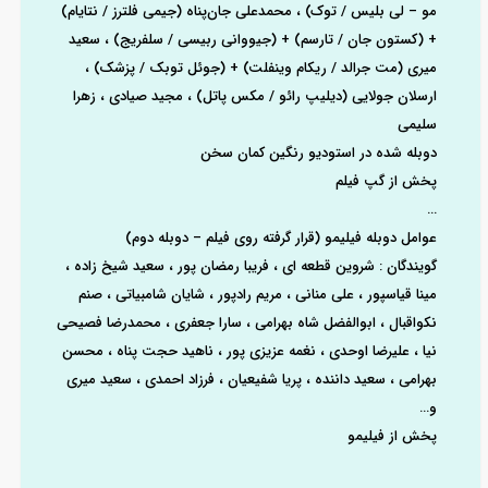
مو – لی بلیس / توک) ، محمدعلی جان‌پناه (جیمی فلترز / نتایام)
+ (کستون جان / تارسم) + (جیووانی ربیسی / سلفریج) ، سعید
میری (مت جرالد / ریکام وینفلت) + (جوئل توبک / پزشک) ،
ارسلان جولایی (دیلیپ رائو / مکس پاتل) ، مجید صیادی ، زهرا
سلیمی
دوبله شده در استودیو رنگین‌ کمان سخن
پخش از گپ فیلم
…
عوامل دوبله فیلیمو (قرار گرفته روی فیلم – دوبله دوم)
گویندگان : شروین قطعه ‌ای ، فریبا رمضان ‌پور ، سعید شیخ ‌زاده ،
مینا قیاسپور ، علی منانی ، مریم رادپور ، شایان شامبیاتی ، صنم
نکواقبال ، ابوالفضل شاه ‌بهرامی ، سارا جعفری ، محمدرضا فصیحی
‌نیا ، علیرضا اوحدی ، نغمه عزیزی ‌پور ، ناهید حجت ‌پناه ، محسن
بهرامی ، سعید داننده ، پریا شفیعیان ، فرزاد احمدی ، سعید میری
و…
پخش از فیلیمو