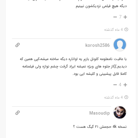
دیگه هیچ فیلمی نزدیکشون نبینیم
7
4 ماه گذشته
korosh2586
با عاقبت نامعلومه کلونل بازم یه اواتاره دیگه ساخته میشه،کپی همین که
دیدیم:))از جلوه های ویژه نمیشه ایراد گرفت چشم نوازه ولی فیلمنامه
کاملا قابل پیشبینی و کلیشه ایی بود.
4
4 ماه گذشته
Masoudip
نسخه 4k حجمش ۲۱ گیگ هست ؟