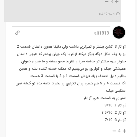
3
4 ماه گذشته
ali1818
آواتار 3 اکشن بیشتر و تمیزتری داشت ولی دقیقا همون داستان قسمت 2
رو به یک شکل دیگه بازگو میکنه اونم با یک ویلن بیشتر که هرچی داستان
جلوتر میره بیشتر تو حاشیه میره و تقریبا محو میشه و ما همون دعوای
همیشگی جیک و کواریچ رو می‌بینیم که ممکنه خسته کننده بشه و همین
بنظرم دلیل اختلاف زیاد فروش قسمت 1 و 2 با قسمت 3 هست.
اگه قسمت 4 و 5 هم همین روال تکراری رو بخواد ادامه بده تو گیشه ضرر
سنگینی میکنه.
امتیازم به قسمت های آواتار
آواتار 1: 8/10
آواتار 2: 8.5/10
آواتار 3: 7/10
4