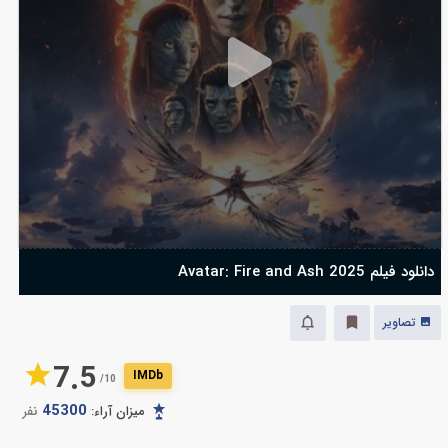
دانلود فیلم Avatar: Fire and Ash 2025
تصاویر
7.5
IMDb
10/
45300
میزان آراء:
نفر