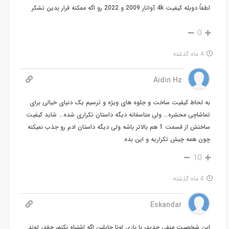
لطفاً دوبله کیفیت 4k آواتار 2009 و 2022 رو اگه ممکنه قرار بدین تشکر
0
4 ماه گذشته
Aidin Hz
به لحاط کیفیت ساخت و جلوه های ویژه و ترسیم یک دنیای خیالی برای
تماشاچی محشره… ولی متاسفانه دیگه داستان تکراری شده… شاید کیفیت
ساختش از قسمت 1 هم بالاتر باشه ولی دیگه داستان ادم رو جذب نمیکنه
چون همه چیش تکراریه و این بده
10
4 ماه گذشته
Eskandar
این شخصیت منفی جدید، با بازی اونا چاپلین اگه اشتباه نکنم، چقدر لوند