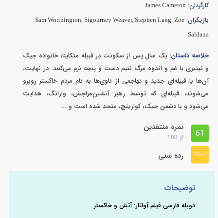
کارگردان:
James Cameron
بازیگران:
Sam Worthington
,
Sigourney Weaver
,
Stephen Lang
,
Zoe
Saldana
خلاصه داستان:
یک سال پس از سکونت در قبیله متکاینا، خانواده جیک
و نیتیری با غم و اندوه مرگ نتیم دست و پنجه نرم می‌کنند. در نهایت،
آن‌ها با قبیله‌ای جدید و تهاجمی از ناوی‌ها به نام مردم خاکستر روبرو
می‌شوند، قبیله‌ای که توسط رهبر آتشین‌مزاجش، وارانگ، هدایت
می‌شود و با دشمن جیک، کواریتچ، متحد شده است و ...
نمره منتقدین
61
از
100
رده سنی
PG-13
توضیحات
دوبله فارسی فیلم آواتار: آتش و خاکستر