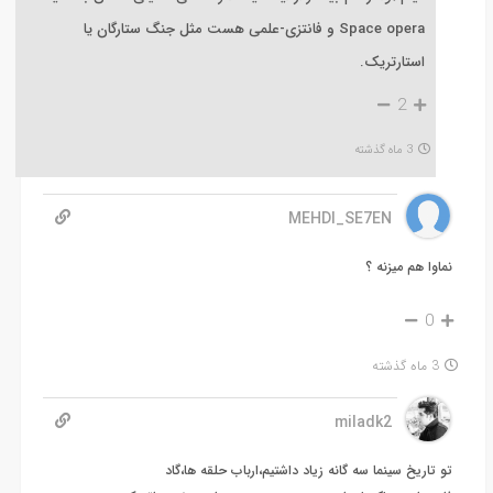
Space opera و فانتزی-علمی هست مثل جنگ ستارگان یا
استارتریک.
2
3 ماه گذشته
MEHDI_SE7EN
نماوا هم میزنه ؟
0
3 ماه گذشته
miladk2
تو تاریخ سینما سه گانه زیاد داشتیم،ارباب حلقه ها،گاد