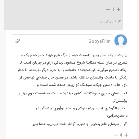
1
3 ماه گذشته
GooyaFilm
روایت از یک سال پس ازقسمت دوم و مرگ نتیم فرزند خانواده جیک و
نیتیری در میان قبیله متکاینا شروع میشود. زندگی آرام در جریان است تا
اینکه تصمیم میگیرند فرزندخوانده خانواده را به جای دیگر بفرستند تا خطر
زندگی با ماسک واکسیژن نداشته باشد، در همین حال قبیله‌ای تهاجمی از
ناوی‌ها با دشمن جیک، سرهنگ کواریتچ، متحد شده است و …
+جلوه‌های بصری خیره‌کننده، اکشن پرقدرت،نسبت به قسمت دوم بهتر و
پرکشش‌تر
–تکرار الگوهای قبلی، ریتم طولانی و عدم نوآوری چشمگیر در
داستان‌سرایی،
اگر از سینمای علمی‌تخیلی و دنیای آواتار لذت می‌بری، حتما ببین
4