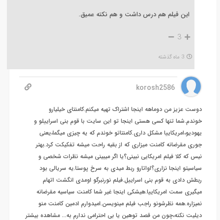
این فیلم هم درس داشت و هم نکته عمیق.
3
3 ماه گذشته
korosh2586
دوست عزیز من دوماهه اینجا اشتراک تهیه میکنم.کامنتای خیلیارو
خوندم.شما تنها کسی هستی اینجا تو این سایت با قوم بنی اسراییلو و
یهودیو،امریکاییا مشکل داری.کامنتاتو خوندم که یه چیزی میگما،یعنی
جوری مقرضانه کامنت میزاری که از بقیه راحت میشه تفکیکت کرد.بهتر
نیس که کلا فیلم امریکایی نبینی؟یا اگر میبینی میشه نظرات شخصی و
سیاسیتو اینجا نزاری؟اواتارو ربط میدی به سرخ پوستا.یه سریالی بود
ربطش دادی به قوم بنی اسراییل.فیلم نورنبرگو اومدی انگشت اتهام
میگیری سمت امریکاییا.هیشکی اینجا غیر شما کامنت سیاسیه مقرضانه
نمیزاره.همه نظرشونو راجب فیلم مینویسن.امیدوارم ادمین کامنت منو
دیلیت نکنه،چون من قصد توهین یا بی احترامی ندارم به
…
مشاهده بیشتر