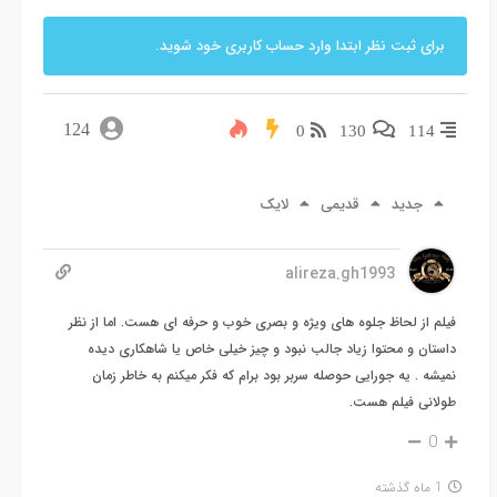
برای ثبت نظر ابتدا وارد حساب کاربری خود شوید.
124
0
130
114
جدید
قدیمی
لایک
alireza.gh1993
فیلم از لحاظ جلوه های ویژه و بصری خوب و حرفه ای هست. اما از نظر
داستان و محتوا زیاد جالب نبود و چیز خیلی خاص یا شاهکاری دیده
نمیشه . یه جورایی حوصله سربر بود برام که فکر میکنم به خاطر زمان
طولانی فیلم هست.
0
1 ماه گذشته