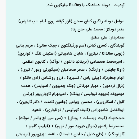
آپدیت : دوبله هماهنگ با BluRay جایگزین شد.
…
عوامل دوبله رنگین کمان سخن (قرار گرفته روی فیلم – پیشفرض)
مدیر دوبلاژ : محمد علی جان‌ پناه
صدابردار : علی مطلق
گویندگان : کسری کیانی (سم ورثینگتون / جیک سالی) ، مریم بنایی
(زویی سالدانا / نیتری) ، شایان شامبیاتی (استیفن لنگ / کواریچ)
، امیرمحمد صمصامی (بریتانیا دالتون / لوآک) ، کتایون اعظمی
(اونا چاپلین / وارنگ) ، سحر صحامیان (سیگورنی ویور / کیری) ،
الهام جعفرنژاد (بیلی باس / تسیریا) ، آرزو روشناس (ادی فالکو /
ژنرال آردمور) ، مهیار مهرتاش (جک چمپیون / اسپایدر) ، همت
مومیوند (دیوید تیولیس / پیلک) ، امیربهرام کاویان‌پور (برندن
کاول / اسکارزبی) ، محسن بهرامی (جامین کلمنت / دکتر گاروین) ،
ابوالفضل شاه‌بهرامی (کلیف کورتیس / توناواری) ، ناهید
حجت‌پناه (کیت وینسلت / رونال) + (سی سی اچ پاندر / موآت) ،
محمدرضا رادمهر (جوئل دیوید مور / نورم) + (فیلیپ گلجو /
آئونونگ) + (دای دنیل / خلبان / لیما ۱) ، نغمه عزیزی‌پور (ترینیتی