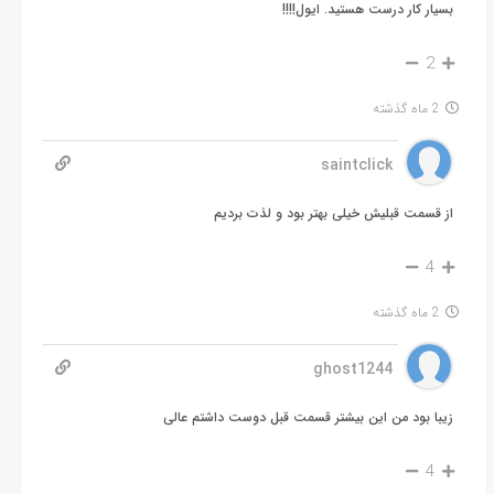
بسیار کار درست هستید. ایول!!!!
2
2 ماه گذشته
saintclick
از قسمت قبلیش خیلی بهتر بود و لذت بردیم
4
2 ماه گذشته
ghost1244
زیبا بود من این بیشتر قسمت قبل دوست داشتم عالی
4