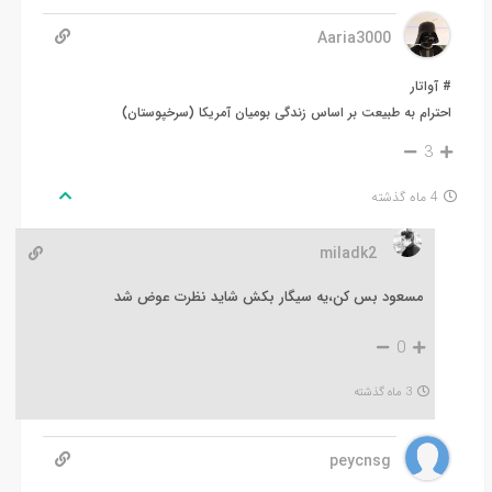
Aaria3000
# آواتار
احترام به طبیعت بر اساس زندگی بومیان آمریکا (سرخپوستان)
3
4 ماه گذشته
miladk2
مسعود بس کن،یه سیگار بکش شاید نظرت عوض شد
0
3 ماه گذشته
peycnsg