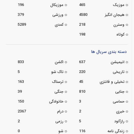
موزیک
465
موزیکال
196
هیجان انگیز
4580
ورزشی
379
وسترن
218
کمدی
5289
کوتاه
198
دسته بندی سریال ها
انیمیشن
637
اکشن
833
تاریخی
220
تاک شو
5
تخیلی و فانتزی
45
ترسناک
163
جنایی
810
جنگی
39
حماسی
3
خانوادگی
150
خبری
2
درام
2367
رازآلود
5
رزمی
2
زندگی نامه
116
شو
0