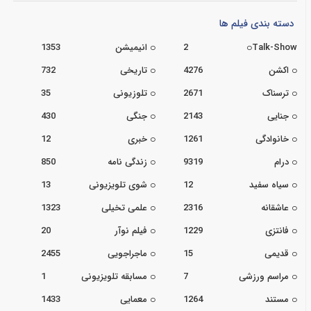
دسته بندی فیلم ها
Talk-Show
2
انیمیشن
1353
اکشن
4276
تاریخی
732
ترسناک
2671
تلوزیونی
35
جنایی
2143
جنگی
430
خانوادگی
1261
خبری
12
درام
9319
زندگی نامه
850
سیاه سفید
12
شوی تلویزیونی
13
عاشقانه
2316
علمی تخیلی
1323
فانتزی
1229
فیلم نوآر
20
قدیمی
15
ماجراجویی
2455
مراسم ورزشی
7
مسابقه تلویزیونی
1
مستند
1264
معمایی
1433