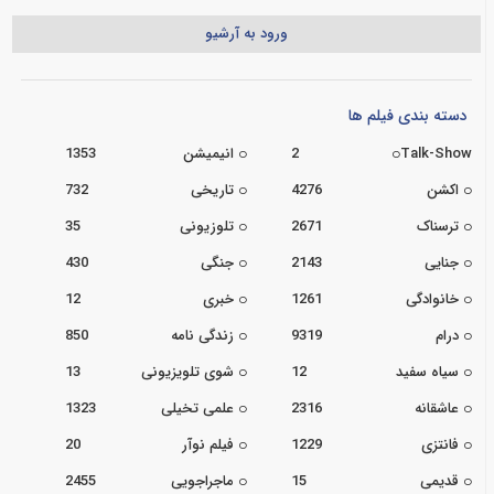
ورود به آرشیو
دسته بندی فیلم ها
Talk-Show
2
انیمیشن
1353
اکشن
4276
تاریخی
732
ترسناک
2671
تلوزیونی
35
جنایی
2143
جنگی
430
خانوادگی
1261
خبری
12
درام
9319
زندگی نامه
850
سیاه سفید
12
شوی تلویزیونی
13
عاشقانه
2316
علمی تخیلی
1323
فانتزی
1229
فیلم نوآر
20
قدیمی
15
ماجراجویی
2455