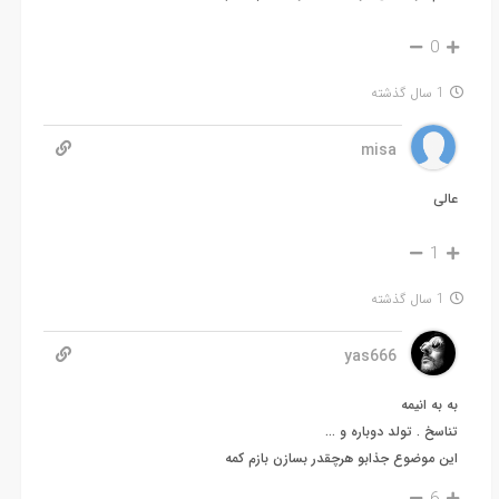
0
1 سال گذشته
misa
عالی
1
1 سال گذشته
yas666
به به انیمه
تناسخ . تولد دوباره و …
این موضوع جذابو هرچقدر بسازن بازم کمه
6