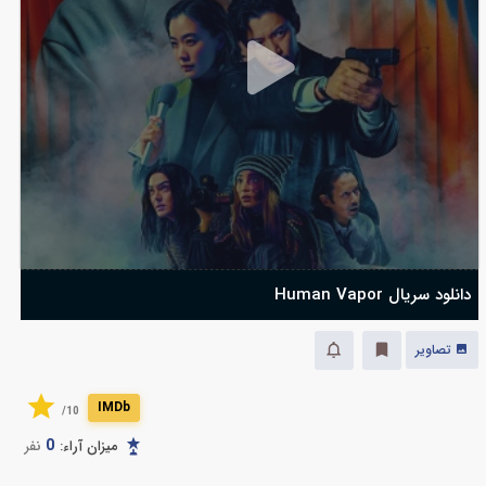
دانلود سریال Human Vapor
تصاویر
IMDb
10/
0
میزان آراء:
نفر