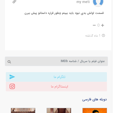
my meti
قسمت اولش بدی نبود باید ببینم چطور قراره داستانو پیش ببرن
0
1 ماه گذشته
تلگرام ما
اینستاگرام ما
دوبله های فارسی