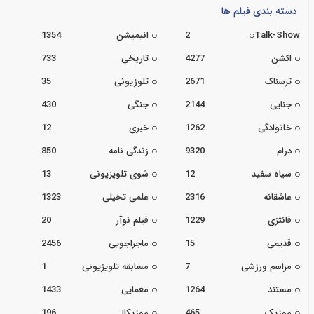
دسته بندی فیلم ها
Talk-Show
2
انیمیشن
1354
اکشن
4277
تاریخی
733
ترسناک
2671
تلوزیونی
35
جنایی
2144
جنگی
430
خانوادگی
1262
خبری
12
درام
9320
زندگی نامه
850
سیاه سفید
12
شوی تلویزیونی
13
عاشقانه
2316
علمی تخیلی
1323
فانتزی
1229
فیلم نوآر
20
قدیمی
15
ماجراجویی
2456
مراسم ورزشی
7
مسابقه تلویزیونی
1
مستند
1264
معمایی
1433
موزیک
465
موزیکال
196