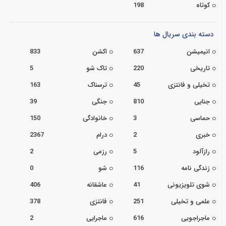
کوتاه
198
دسته بندی سریال ها
انیمیشن
637
اکشن
833
تاریخی
220
تاک شو
5
تخیلی و فانتزی
45
ترسناک
163
جنایی
810
جنگی
39
حماسی
3
خانوادگی
150
خبری
2
درام
2367
رازآلود
5
رزمی
2
زندگی نامه
116
شو
0
شوی تلویزیونی
41
عاشقانه
406
علمی و تخیلی
251
فانتزی
378
ماجراجویی
616
ماجرایی
2