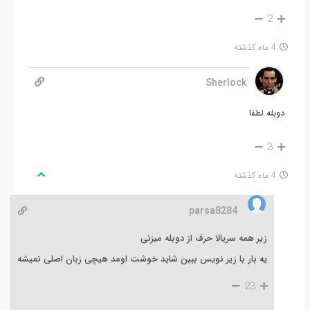
2
4 ماه گذشته
Sherlock
دوبله لطفا
3
4 ماه گذشته
parsa8284
زیر همه سریالا حرف از دوبله میزنی
یه بار با زیر نویس ببین شاید خوشت اومد هیچی زبان اصلی نمیشه
23