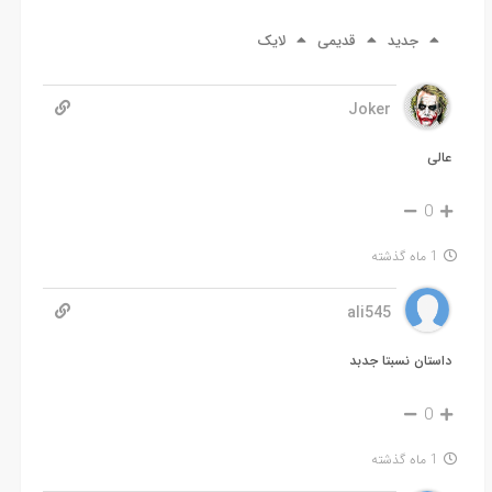
جدید
قدیمی
لایک
Joker
عالی
0
1 ماه گذشته
ali545
داستان نسبتا جدبد
0
1 ماه گذشته