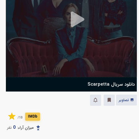
دانلود سریال Scarpetta
تصاویر
IMDb
10/
0
میزان آراء:
نفر