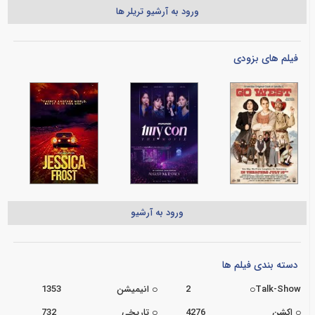
ورود به آرشیو تریلر ها
فیلم های بزودی
ورود به آرشیو
دسته بندی فیلم ها
Talk-Show
2
انیمیشن
1353
اکشن
4276
تاریخی
732