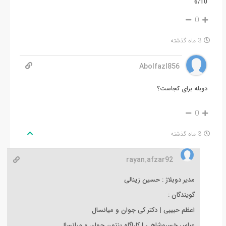
6/10
0
3 ماه گذشته
Abolfazl856
دوبله برای کجاست؟
0
3 ماه گذشته
rayan.afzar92
مدیر دوبلاژ : حسین زینالی
گویندگان :
اعظم حبیبی | دکتر کی جوان و میانسال
عباس خسروشاهی | کاراگاه بنتون جوان و میانسال