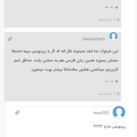
4
4 ماه گذشته
baktasham
این شرلوک نما انقد نمیتونه فکر کنه که اگر با زیرنویس ببینه احتمالا
مخش بسوزه همین زبان فارسی هم به سختی بلده. حداقل اسم
کاربریتو میذاشتی هکتور سالامانکا بیشتر بهت میخورد.
0
3 ماه گذشته
max555
زیرنویس نداره ؟؟؟؟؟