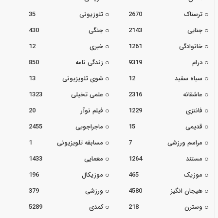
ترسناک
2670
تلوزیونی
35
جنایی
2143
جنگی
430
خانوادگی
1261
خبری
12
درام
9319
زندگی نامه
850
سیاه سفید
12
شوی تلویزیونی
13
عاشقانه
2316
علمی تخیلی
1323
فانتزی
1229
فیلم نوآر
20
قدیمی
15
ماجراجویی
2455
مراسم ورزشی
7
مسابقه تلویزیونی
1
مستند
1264
معمایی
1433
موزیک
465
موزیکال
196
هیجان انگیز
4580
ورزشی
379
وسترن
218
کمدی
5289