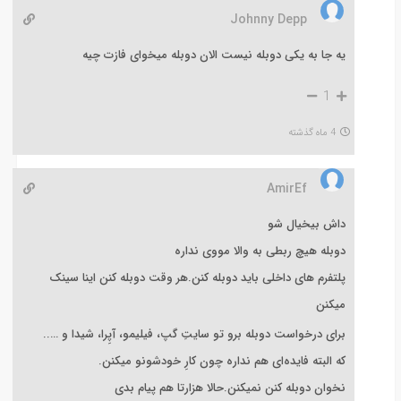
Johnny Depp
یه جا به یکی دوبله نیست الان دوبله میخوای فازت چیه
1
4 ماه گذشته
AmirEf
داش بیخیال شو
دوبله هیچ ربطی به والا مووی نداره
پلتفرم های داخلی باید دوبله کنن.هر وقت دوبله کنن اینا سینک
میکنن
برای درخواست دوبله برو تو سایتِ گپ، فیلیمو، آپِرا، شیدا و …..
که البته فایده‌ای هم نداره چون کارِ خودشونو میکنن.
نخوان دوبله کنن نمیکنن.حالا هزارتا هم پیام بدی