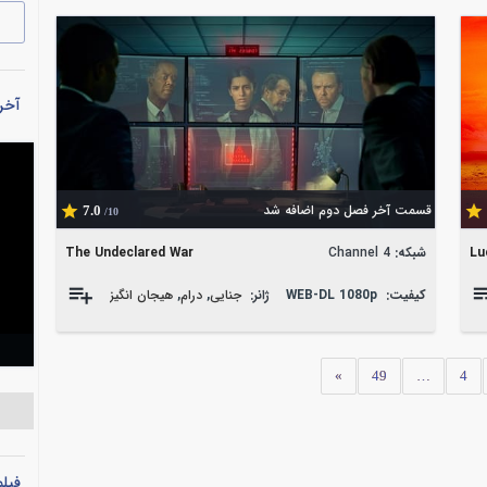
آخری
قسمت آخر فصل دوم اضافه شد
7.0
/10
Lu
شبکه:
Channel 4
The Undeclared War
کیفیت:
WEB-DL 1080p
ژانر:
جنایی
,
درام
,
هیجان انگیز
»
49
…
4
فیل