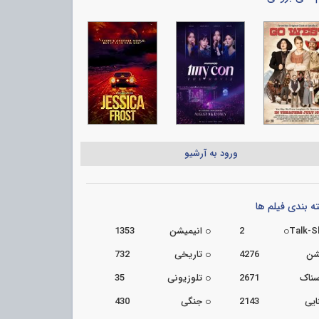
ورود به آرشیو
 بندی فیلم ها
Talk-
2
انیمیشن
1353
شن
4276
تاریخی
732
سناک
2671
تلوزیونی
35
ایی
2143
جنگی
430