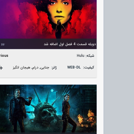
دوبله قسمت 4 فصل اول اضافه شد
/10
شبکه:
Hulu
rious
کیفیت:
WEB-DL
ژانر:
جنایی
,
درام
,
هیجان انگیز