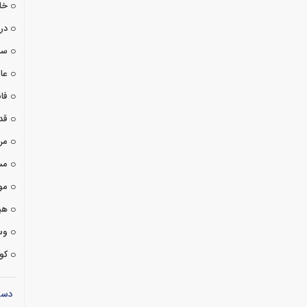
خا
درا
سی
عا
فان
قد
مر
مس
مو
هی
وس
کوت
دست