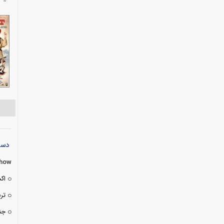
دسته
Show
اک
تر
جن