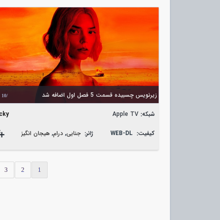
زیرنویس چسبیده قسمت 5 فصل اول اضافه شد
/10
شبکه:
Apple TV
cky
کیفیت:
WEB-DL
ژانر:
جنایی
,
درام
,
هیجان انگیز
3
2
1