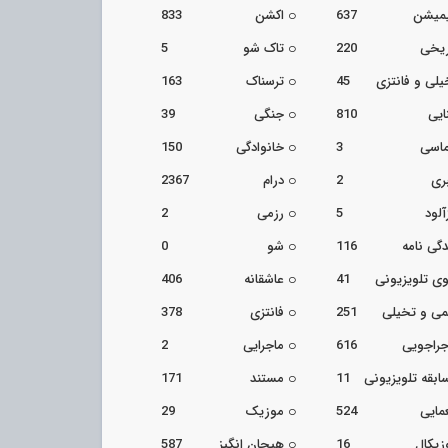
یمیشن
637
اکشن
833
ریخی
220
تاک شو
5
یلی و فانتزی
45
ترسناک
163
ایی
810
جنگی
39
اسی
3
خانوادگی
150
ری
2
درام
2367
آلود
5
رزمی
2
دگی نامه
116
شو
0
ی تلویزیونی
41
عاشقانه
406
می و تخیلی
251
فانتزی
378
جراجویی
616
ماجرایی
2
ابقه تلویزیونی
11
مستند
171
مایی
524
موزیک
29
زیکال
16
هیجان انگیز
587