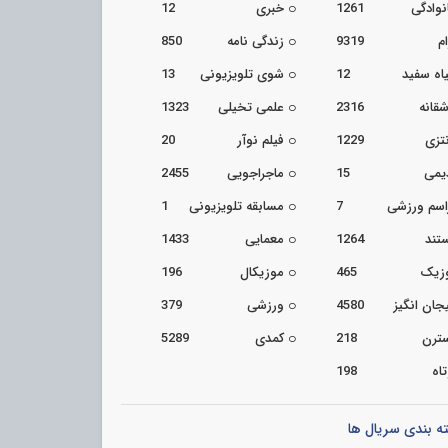
نوادگی
1261
خبری
12
م
9319
زندگی نامه
850
اه سفید
12
شوی تلویزیونی
13
شقانه
2316
علمی تخیلی
1323
تزی
1229
فیلم نوآر
20
یمی
15
ماجراجویی
2455
اسم ورزشی
7
مسابقه تلویزیونی
1
تند
1264
معمایی
1433
زیک
465
موزیکال
196
جان انگیز
4580
ورزشی
379
ترن
218
کمدی
5289
اه
198
ه بندی سریال ها