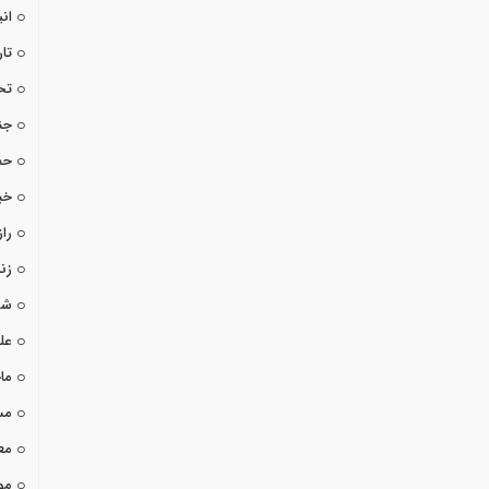
ان
تا
تخ
جن
حم
خب
راز
زن
شو
عل
ما
مس
مع
مو