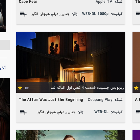
Th
شبکه:
Apple TV
Cape Fear
کیفیت:
WEB-DL 1080p
ژانر:
جنایی
,
درام
,
هیجان انگیز
آخر
زیرنویس چسبیده قسمت 4 فصل اول اضافه شد
/10
A 
شبکه:
Coupang Play
The Affair Was Just the Beginning
کیفیت:
WEB-DL
ژانر:
جنایی
,
درام
,
هیجان انگیز