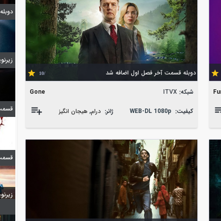
دوبله قسمت 7
زیرنویس 
دوبله قسمت آخر فصل اول اضافه شد
/10
Fu
شبکه:
ITVX
Gone
قسمت 9 فصل اول ا
کیفیت:
WEB-DL 1080p
ژانر:
درام
,
هیجان انگیز
قسمت 3 فصل چهارم ا
زیرنویس چ