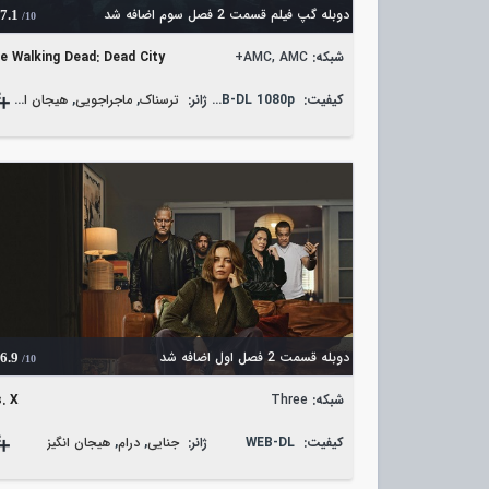
دوبله گپ فیلم قسمت 2 فصل سوم اضافه شد
7.1
/10
شبکه:
AMC, AMC+
e Walking Dead: Dead City
کیفیت:
WEB-DL 1080p
ژانر:
ترسناک
,
ماجراجویی
,
هیجان انگیز
دوبله قسمت 2 فصل اول اضافه شد
6.9
/10
شبکه:
Three
. X
کیفیت:
WEB-DL
ژانر:
جنایی
,
درام
,
هیجان انگیز