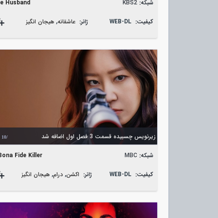
شبکه:
KBS2
e Husband
کیفیت:
WEB-DL
ژانر:
عاشقانه
,
هیجان انگیز
زیرنویس چسبیده قسمت 3 فصل اول اضافه شد
/10
شبکه:
MBC
Bona Fide Killer
کیفیت:
WEB-DL
ژانر:
اکشن
,
درام
,
هیجان انگیز