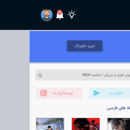
0
خرید اشتراک
تلگرام ما
اینستاگرام ما
له های فارسی