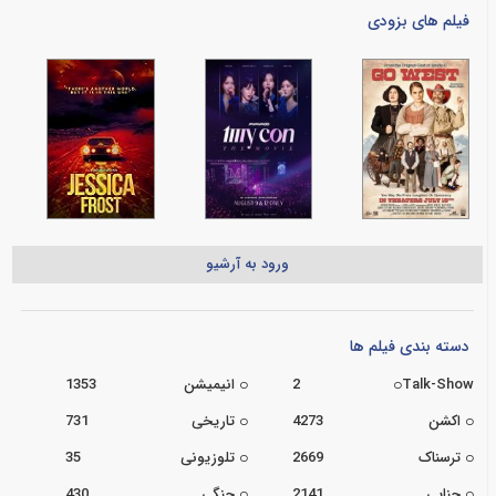
فیلم های بزودی
ورود به آرشیو
دسته بندی فیلم ها
Talk-Show
2
انیمیشن
1353
اکشن
4273
تاریخی
731
ترسناک
2669
تلوزیونی
35
جنایی
2141
جنگی
430