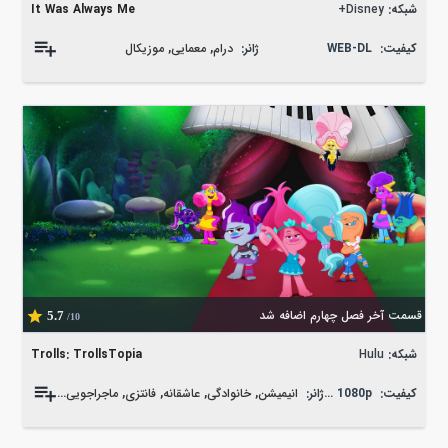
شبکه:
Disney+
It Was Always Me
کیفیت:
WEB-DL
ژانر:
درام
,
معمایی
,
موزیکال
قسمت آخر فصل چهارم اضافه شد
5.7
/10
شبکه:
Hulu
Trolls: TrollsTopia
کیفیت:
WEB-DL 1080p
ژانر:
انیمیشن
,
خانوادگی
,
عاشقانه
,
فانتزی
,
ماجراجویی
,
موزیکال
,
کم