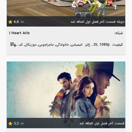
دوبله قسمت آخر فصل اول اضافه شد
6.8
/10
شبکه:
I Heart Arlo
کیفیت:
WEB-DL 1080p
ژانر:
انیمیشن
,
خانوادگی
,
ماجراجویی
,
موزیکال
,
کمدی
,
کوتاه
قسمت آخر فصل اول اضافه شد
5.5
/10