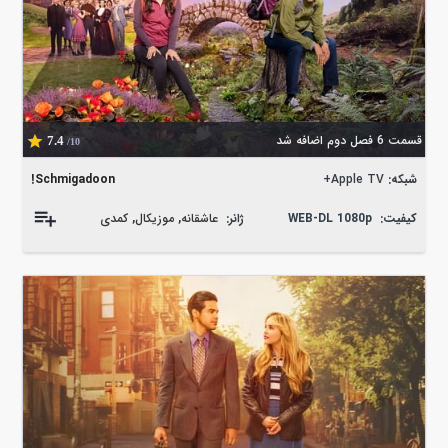
قسمت 6 فصل دوم اضافه شد
7.4
/10
شبکه:
Apple TV+
Schmigadoon!
کیفیت:
WEB-DL 1080p
ژانر:
عاشقانه
,
موزیکال
,
کمدی