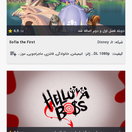
دوبله فصل اول و دوم اضافه شد
6.9
/10
شبکه:
Disney Jr.
Sofia the First
کیفیت:
WEB-DL 1080p
ژانر:
انیمیشن
,
خانوادگی
,
فانتزی
,
ماجراجویی
,
موزیکال
,
کمدی