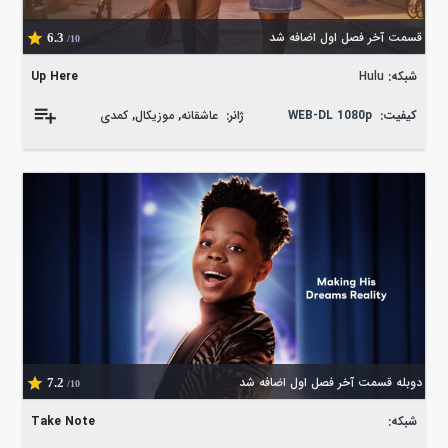
قسمت آخر فصل اول اضافه شد
6.3
/10
شبکه:
Hulu
Up Here
کیفیت:
WEB-DL 1080p
ژانر:
عاشقانه
,
موزیکال
,
کمدی
دوبله قسمت آخر فصل اول اضافه شد
7.2
/10
شبکه:
Take Note