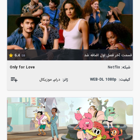
قسمت آخر فصل اول اضافه شد
6.4
/10
شبکه:
Netflix
Only for Love
کیفیت:
WEB-DL 1080p
ژانر:
درام
,
موزیکال