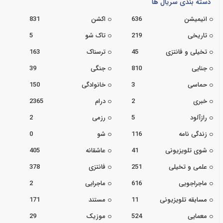
دسته بندی سریال ها
انیمیشن
636
اکشن
831
تاریخی
219
تاک شو
5
تخیلی و فانتزی
45
ترسناک
163
جنایی
810
جنگی
39
حماسی
3
خانوادگی
150
خبری
2
درام
2365
رازآلود
5
رزمی
2
زندگی نامه
116
شو
0
شوی تلویزیونی
41
عاشقانه
405
علمی و تخیلی
251
فانتزی
378
ماجراجویی
616
ماجرایی
2
مسابقه تلویزیونی
11
مستند
171
معمایی
524
موزیک
29