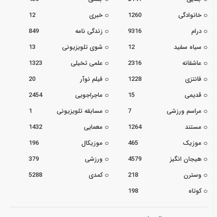
خانوادگی
1260
خبری
12
درام
9316
زندگی نامه
849
سیاه سفید
12
شوی تلویزیونی
13
عاشقانه
2316
علمی تخیلی
1323
فانتزی
1228
فیلم نوآر
20
قدیمی
15
ماجراجویی
2454
مراسم ورزشی
7
مسابقه تلویزیونی
1
مستند
1264
معمایی
1432
موزیک
465
موزیکال
196
هیجان انگیز
4579
ورزشی
379
وسترن
218
کمدی
5288
کوتاه
198