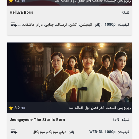
زیرنویس چسبیده قسمت آخر فصل دوم اضافه شد
8.1
/10
شبکه:
Helluva Boss
کیفیت:
WEB-DL 1080p
ژانر:
انیمیشن
,
اکشن
,
ترسناک
,
جنایی
,
درام
,
عاشقانه
,
فانتزی
,
موزیکا
زیرنویس قسمت آخر فصل اول اضافه شد
8.2
/10
شبکه:
tvN
Jeongnyeon: The Star Is Born
کیفیت:
WEB-DL 1080p
ژانر:
درام
,
موزیک
,
موزیکال