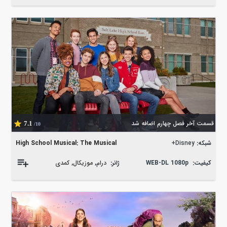
قسمت آخر فصل چهارم اضافه شد
7.1
/10
شبکه:
Disney+
High School Musical: The Musical
کیفیت:
WEB-DL 1080p
ژانر:
درام
,
موزیکال
,
کمدی