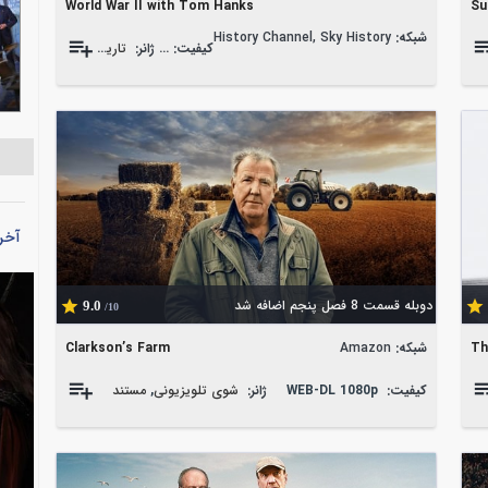
World War II with Tom Hanks
Su
شبکه:
History Channel, Sky History
کیفیت:
ژانر:
تاریخی
,
WEB-DL 1080p
جنگی
,
مستند
آخر
دوبله قسمت 8 فصل پنجم اضافه شد
9.0
/10
Th
شبکه:
Amazon
Clarkson’s Farm
کیفیت:
WEB-DL 1080p
ژانر:
شوی تلویزیونی
,
مستند