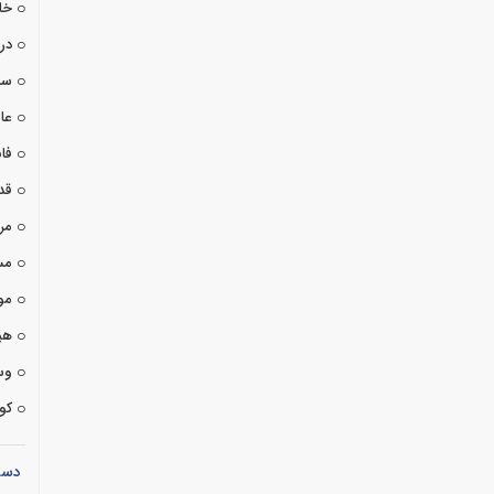
خا
درا
سی
عا
فان
قد
مر
مس
مو
هی
وس
کوت
دست