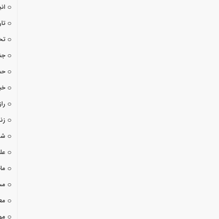
ان
تا
تخ
جن
حم
خب
راز
زن
شو
عل
ما
مس
مع
مو