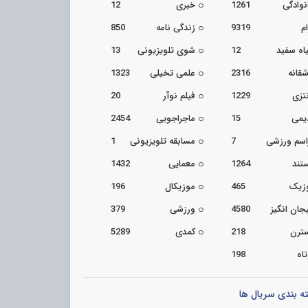
نوادگی
1261
خبری
12
م
9319
زندگی نامه
850
اه سفید
12
شوی تلویزیونی
13
شقانه
2316
علمی تخیلی
1323
تزی
1229
فیلم نوآر
20
یمی
15
ماجراجویی
2454
اسم ورزشی
7
مسابقه تلویزیونی
1
تند
1264
معمایی
1432
زیک
465
موزیکال
196
جان انگیز
4580
ورزشی
379
ترن
218
کمدی
5289
اه
198
ه بندی سریال ها