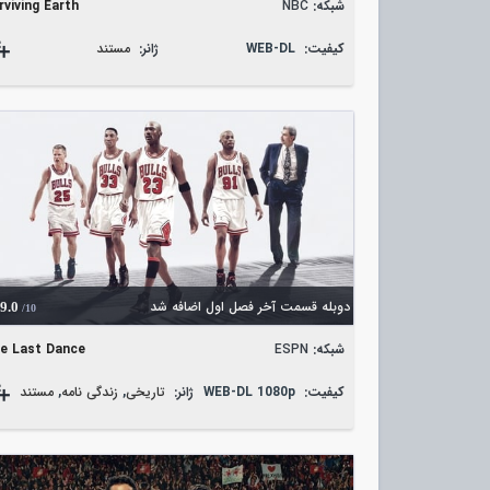
شبکه:
NBC
rviving Earth
کیفیت:
WEB-DL
ژانر:
مستند
دوبله قسمت آخر فصل اول اضافه شد
9.0
/10
شبکه:
ESPN
e Last Dance
کیفیت:
WEB-DL 1080p
ژانر:
تاریخی
,
زندگی نامه
,
مستند