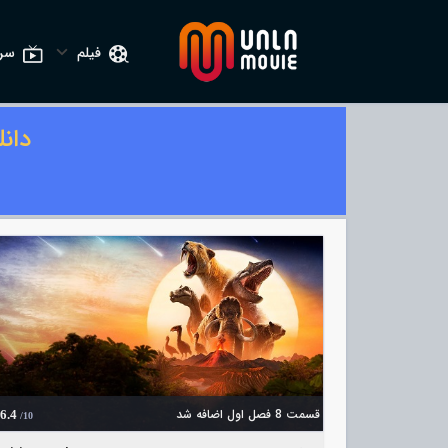
فیلم
سری
دان
قسمت 8 فصل اول اضافه شد
6.4
/10