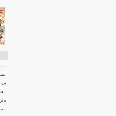
دسته
Show
اک
تر
جن