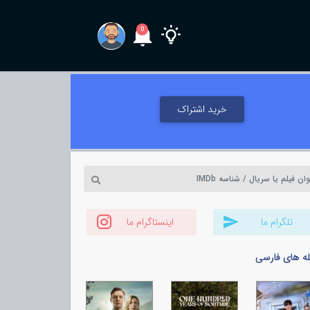
0
خرید اشتراک
تلگرام ما
اینستاگرام ما
له های فارسی