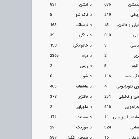
یمیشن
636
اکشن
831
ریخی
219
تاک شو
5
یلی و فانتزی
45
ترسناک
163
ایی
810
جنگی
39
اسی
3
خانوادگی
150
ری
2
درام
2365
آلود
5
رزمی
2
دگی نامه
116
شو
0
ی تلویزیونی
41
عاشقانه
405
می و تخیلی
251
فانتزی
378
جراجویی
616
ماجرایی
2
ابقه تلویزیونی
11
مستند
171
مایی
524
موزیک
29
زیکال
16
هیجان انگیز
587