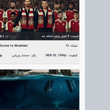
قسمت 8 فصل پنجم اضافه شد
8.3
/10
شبکه:
FX
lcome to Wrexham
کیفیت:
WEB-DL 1080p
ژانر:
مستند
,
ورزشی