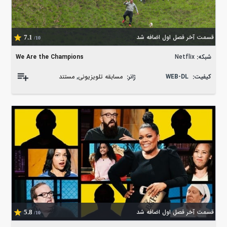
قسمت آخر فصل اول اضافه شد
7.1
/10
شبکه:
Netflix
We Are the Champions
کیفیت:
WEB-DL
ژانر:
مسابقه تلویزیونی
,
مستند
قسمت آخر فصل اول اضافه شد
5.8
/10