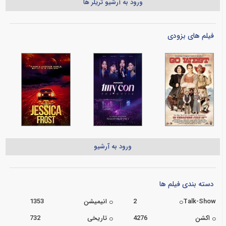
ورود به آرشیو تریلر ها
فیلم های بزودی
ورود به آرشیو
دسته بندی فیلم ها
Talk-Show
2
انیمیشن
1353
اکشن
4276
تاریخی
732