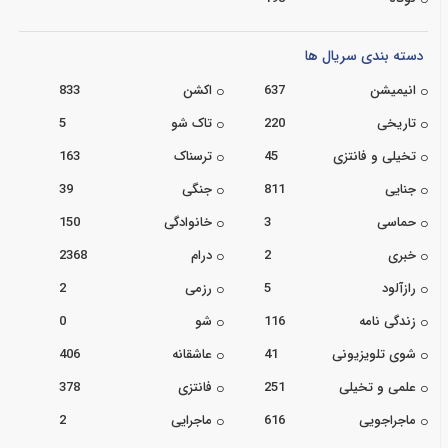
دسته بندی سریال ها
انیمیشن
637
اکشن
833
تاریخی
220
تاک شو
5
تخیلی و فانتزی
45
ترسناک
163
جنایی
811
جنگی
39
حماسی
3
خانوادگی
150
خبری
2
درام
2368
رازآلود
5
رزمی
2
زندگی نامه
116
شو
0
شوی تلویزیونی
41
عاشقانه
406
علمی و تخیلی
251
فانتزی
378
ماجراجویی
616
ماجرایی
2