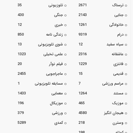
ترسناک
2671
تلوزیونی
35
جنایی
2143
جنگی
430
خانوادگی
1261
خبری
12
درام
9319
زندگی نامه
850
سیاه سفید
12
شوی تلویزیونی
13
عاشقانه
2316
علمی تخیلی
1323
فانتزی
1229
فیلم نوآر
20
قدیمی
15
ماجراجویی
2455
مراسم ورزشی
7
مسابقه تلویزیونی
1
مستند
1264
معمایی
1433
موزیک
465
موزیکال
196
هیجان انگیز
4580
ورزشی
379
وسترن
218
کمدی
5289
کوتاه
198