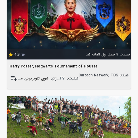
قسمت 3 فصل اول اضافه شد
4.9
/10
Harry Potter: Hogwarts Tournament of Houses
شبکه:
Cartoon Network, TBS
کیفیت:
720p HDTV
ژانر:
شوی تلویزیونی
,
مسابقه تلویزیونی