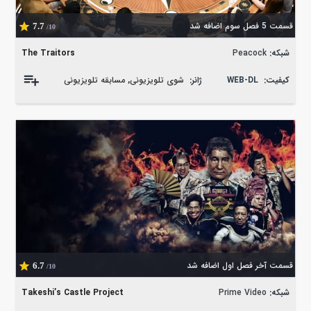
قسمت 5 فصل سوم اضافه شد
7.7
/10
شبکه:
Peacock
The Traitors
کیفیت:
WEB-DL
ژانر:
شوی تلویزیونی
,
مسابقه تلویزیونی
قسمت آخر فصل اول اضافه شد
6.7
/10
شبکه:
Prime Video
Takeshi’s Castle Project