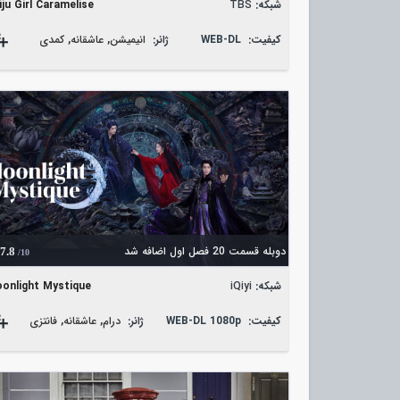
شبکه:
TBS
iju Girl Caramelise
کیفیت:
WEB-DL
ژانر:
انیمیشن
,
عاشقانه
,
کمدی
دوبله قسمت 20 فصل اول اضافه شد
7.8
/10
شبکه:
iQiyi
onlight Mystique
کیفیت:
WEB-DL 1080p
ژانر:
درام
,
عاشقانه
,
فانتزی