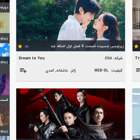
دوبله قسمت 7
زیرنویس 
زیرنویس چسبیده قسمت 8 فصل اول اضافه شد
/10
Tr
شبکه:
ENA
Dream to You
زیرنویس 
کیفیت:
WEB-DL
ژانر:
عاشقانه
,
کمدی
قسمت 6 فصل اول ا
زیرنویس 