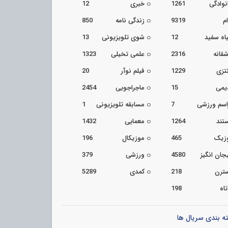
نوادگی
1261
خبری
12
م
9319
زندگی نامه
850
اه سفید
12
شوی تلویزیونی
13
شقانه
2316
علمی تخیلی
1323
تزی
1229
فیلم نوآر
20
یمی
15
ماجراجویی
2454
اسم ورزشی
7
مسابقه تلویزیونی
1
تند
1264
معمایی
1432
زیک
465
موزیکال
196
جان انگیز
4580
ورزشی
379
ترن
218
کمدی
5289
اه
198
ه بندی سریال ها