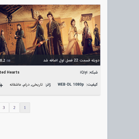
دوبله قسمت 22 فصل اول اضافه شد
8.2
/10
شبکه:
iQiyi
ted Hearts
کیفیت:
WEB-DL 1080p
ژانر:
تاریخی
,
درام
,
عاشقانه
3
2
1