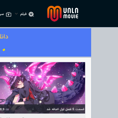
فیلم
سری
دان
قسمت 6 فصل اول اضافه شد
8.9
/10