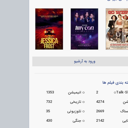
ورود به آرشیو
 بندی فیلم ها
Talk-
2
انیمیشن
1353
شن
4274
تاریخی
732
سناک
2669
تلوزیونی
35
ایی
2142
جنگی
430