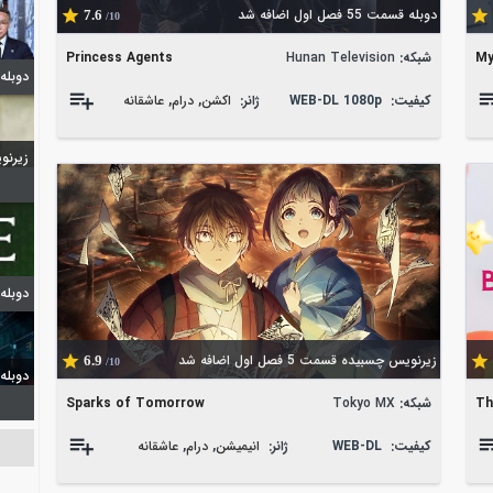
دوبله قسمت 55 فصل اول اضافه شد
7.6
/10
My
شبکه:
Hunan Television
Princess Agents
دوبله شیدا
کیفیت:
WEB-DL 1080p
ژانر:
اکشن
,
درام
,
عاشقانه
زیرنویس 
دوبله
زیرنویس چسبیده قسمت 5 فصل اول اضافه شد
6.9
/10
دوبله گپ 
شبکه:
Tokyo MX
Sparks of Tomorrow
Th
کیفیت:
WEB-DL
ژانر:
انیمیشن
,
درام
,
عاشقانه