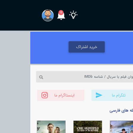
0
خرید اشتراک
تلگرام ما
اینستاگرام ما
له های فارسی