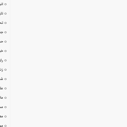
ان
تا
تخ
جن
حم
خب
راز
زن
شو
عل
ما
مس
مع
مو