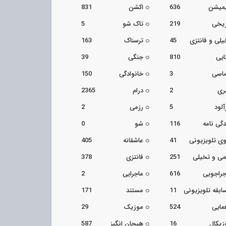
یمیشن
636
اکشن
831
ریخی
219
تاک شو
5
یلی و فانتزی
45
ترسناک
163
ایی
810
جنگی
39
اسی
3
خانوادگی
150
ری
2
درام
2365
آلود
5
رزمی
2
دگی نامه
116
شو
0
ی تلویزیونی
41
عاشقانه
405
می و تخیلی
251
فانتزی
378
جراجویی
616
ماجرایی
2
ابقه تلویزیونی
11
مستند
171
مایی
524
موزیک
29
زیکال
16
هیجان انگیز
587