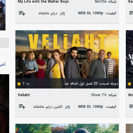
Ka
شبکه:
Netflix
My Life with the Walter Boys
کیفیت:
WEB-DL 1080p
ژانر:
درام
,
عاشقانه
آخر
دوبله قسمت 20 فصل اول اضافه شد
7
/10
شبکه:
Show TV
Veliaht
Mo
کیفیت:
WEB-DL 1080p
ژانر:
اکشن
,
درام
,
عاشقانه