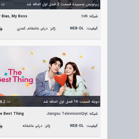
زیرنویس چسبیده قسمت 2 فصل اول اضافه شد
/10
شبکه:
tvN
 Bias, My Boss
کیفیت:
WEB-DL
ژانر:
درام
,
عاشقانه
,
کمدی
دوبله قسمت 16 فصل اول اضافه شد
8.2
/10
شبکه:
Jiangsu TelevisioniQiyi
e Best Thing
کیفیت:
WEB-DL
ژانر:
درام
,
عاشقانه