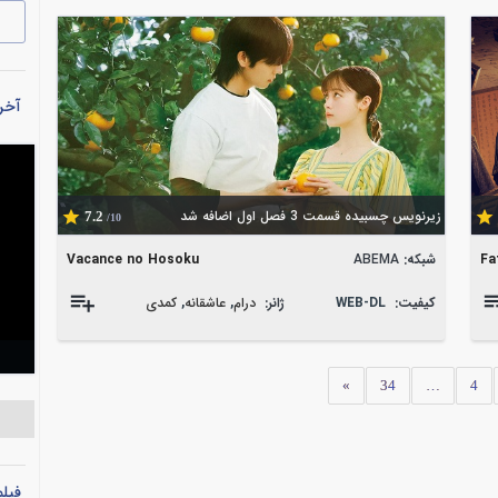
آخری
زیرنویس چسبیده قسمت 3 فصل اول اضافه شد
7.2
/10
شبکه:
ABEMA
Vacance no Hosoku
Fa
کیفیت:
WEB-DL
ژانر:
درام
,
عاشقانه
,
کمدی
»
34
…
4
فیل