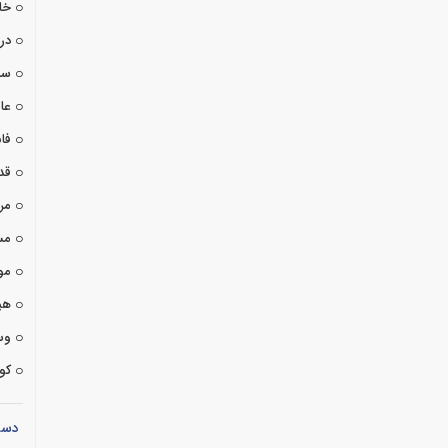
خا
درا
سی
عا
فان
قد
مر
مس
مو
هی
وس
کوت
دست