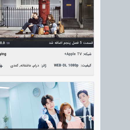
قسمت 5 فصل پنجم اضافه شد
8.0
/10
شبکه:
Apple TV+
ying
کیفیت:
WEB-DL 1080p
ژانر:
درام
,
عاشقانه
,
کمدی