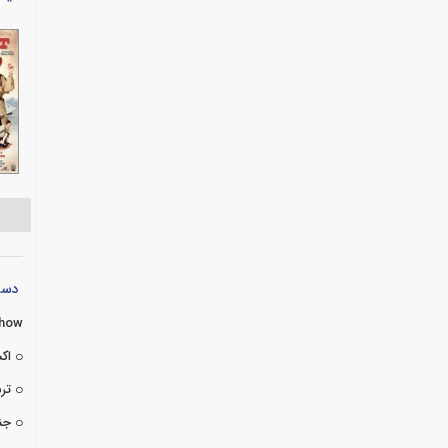
دسته
Show
اک
تر
جن