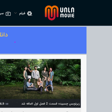
فیلم
سری
دان
زیرنویس چسبیده قسمت 2 فصل اول اضافه شد
6.9
/10