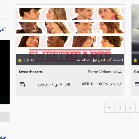
آخری
قسمت آخر فصل اول اضافه شد
5.8
/10
Co
شبکه:
Prime Videos
Sweethearts
کیفیت:
WEB-DL 1080p
ژانر:
شوی تلویزیونی
»
4
3
فیل