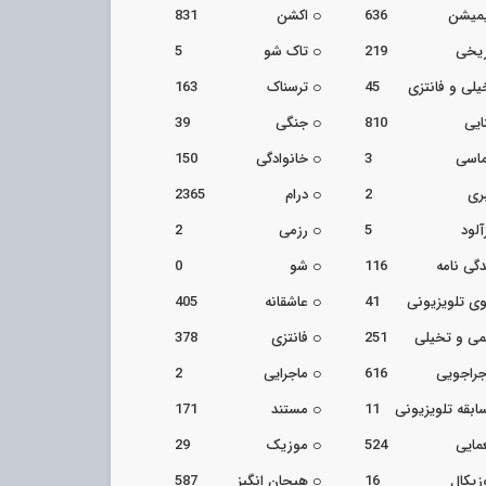
یمیشن
636
اکشن
831
ریخی
219
تاک شو
5
یلی و فانتزی
45
ترسناک
163
ایی
810
جنگی
39
اسی
3
خانوادگی
150
ری
2
درام
2365
آلود
5
رزمی
2
دگی نامه
116
شو
0
ی تلویزیونی
41
عاشقانه
405
می و تخیلی
251
فانتزی
378
جراجویی
616
ماجرایی
2
ابقه تلویزیونی
11
مستند
171
مایی
524
موزیک
29
زیکال
16
هیجان انگیز
587