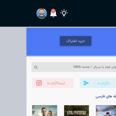
0
خرید اشتراک
تلگرام ما
اینستاگرام ما
له های فارسی