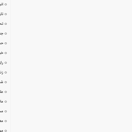
ان
تا
تخ
جن
حم
خب
راز
زن
شو
عل
ما
مس
مع
مو