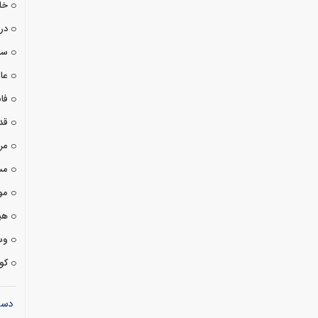
خا
درا
سی
عا
فان
قد
مر
مس
مو
هی
وس
کوت
دست