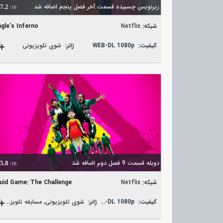
زیرنویس چسبیده قسمت آخر فصل پنجم اضافه شد
7.2
/10
شبکه:
Netflix
ngle’s Inferno
کیفیت:
WEB-DL 1080p
ژانر:
شوی تلویزیونی
دوبله قسمت 9 فصل دوم اضافه شد
5.8
/10
شبکه:
Netflix
uid Game: The Challenge
کیفیت:
WEB-DL 1080p
ژانر:
شوی تلویزیونی
,
مسابقه تلویزیونی