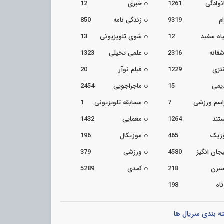
نوادگی
1261
خبری
12
م
9319
زندگی نامه
850
اه سفید
12
شوی تلویزیونی
13
شقانه
2316
علمی تخیلی
1323
تزی
1229
فیلم نوآر
20
یمی
15
ماجراجویی
2454
اسم ورزشی
7
مسابقه تلویزیونی
1
تند
1264
معمایی
1432
زیک
465
موزیکال
196
جان انگیز
4580
ورزشی
379
ترن
218
کمدی
5289
اه
198
ه بندی سریال ها