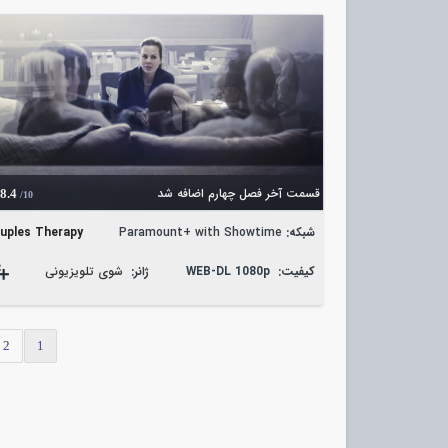
قسمت آخر فصل چهارم اضافه شد
8.4
/10
شبکه:
Paramount+ with Showtime
uples Therapy
کیفیت:
WEB-DL 1080p
ژانر:
شوی تلویزیونی
2
1