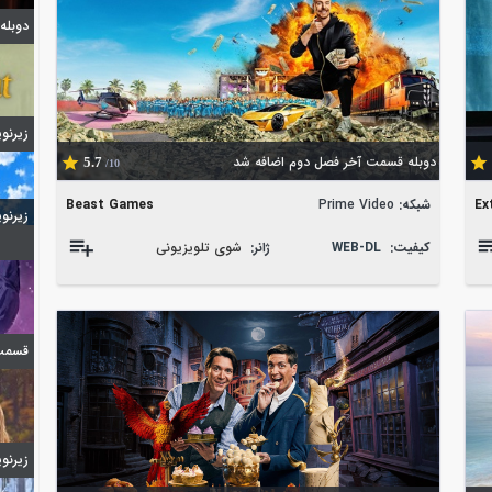
دوبله قسمت 7
زیرنویس 
دوبله قسمت آخر فصل دوم اضافه شد
5.7
/10
Ex
شبکه:
Prime Video
Beast Games
زیرنویس 
کیفیت:
WEB-DL
ژانر:
شوی تلویزیونی
قسمت 6 فصل اول ا
زیرنویس 