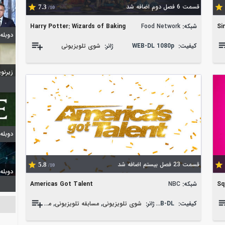
قسمت 6 فصل دوم اضافه شد
7.3
/10
Si
شبکه:
Food Network
Harry Potter: Wizards of Baking
دوبله شیدا
کیفیت:
WEB-DL 1080p
ژانر:
شوی تلویزیونی
زیرنویس 
دوبله
قسمت 23 فصل بیستم اضافه شد
5.8
/10
دوبله گپ 
Sq
شبکه:
NBC
Americas Got Talent
کیفیت:
WEB-DL
ژانر:
شوی تلویزیونی
,
مسابقه تلویزیونی
,
موزیک