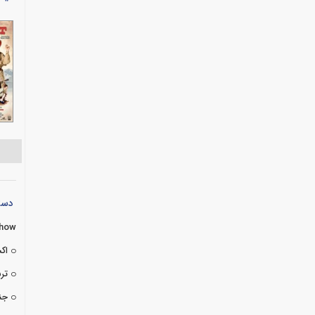
دسته
Show
اک
تر
جن