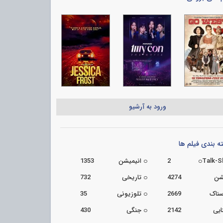
ورود به آرشیو
 بندی فیلم ها
Talk-
2
انیمیشن
1353
شن
4274
تاریخی
732
سناک
2669
تلوزیونی
35
ایی
2142
جنگی
430