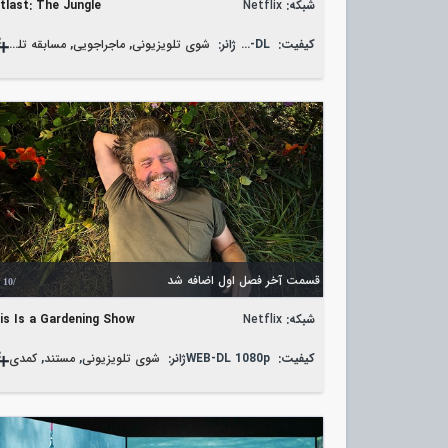
شبکه:
Netflix
tlast: The Jungle
کیفیت:
WEB-DL
ژانر:
شوی تلویزیونی
,
ماجراجویی
,
مسابقه تلویزیونی
قسمت آخر فصل اول اضافه شد
/10
شبکه:
Netflix
is Is a Gardening Show
کیفیت:
WEB-DL 1080p
ژانر:
شوی تلویزیونی
,
مستند
,
کمدی