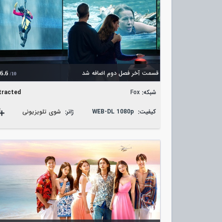
قسمت آخر فصل دوم اضافه شد
6.6
/10
شبکه:
Fox
tracted
کیفیت:
WEB-DL 1080p
ژانر:
شوی تلویزیونی