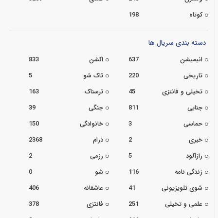
کوتاه
198
دسته بندی سریال ها
انیمیشن
637
اکشن
833
تاریخی
220
تاک شو
5
تخیلی و فانتزی
45
ترسناک
163
جنایی
811
جنگی
39
حماسی
3
خانوادگی
150
خبری
2
درام
2368
رازآلود
5
رزمی
2
زندگی نامه
116
شو
0
شوی تلویزیونی
41
عاشقانه
406
علمی و تخیلی
251
فانتزی
378