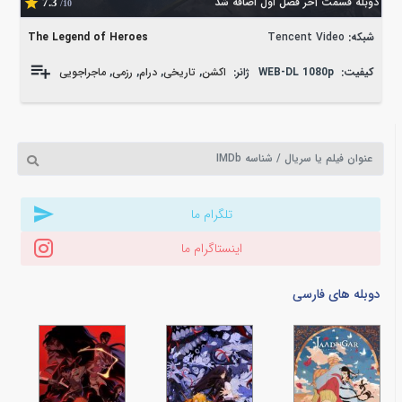
دوبله قسمت آخر فصل اول اضافه شد
7.3
/10
شبکه:
Tencent Video
The Legend of Heroes
کیفیت:
WEB-DL 1080p
ژانر:
اکشن
,
تاریخی
,
درام
,
رزمی
,
ماجراجویی
تلگرام ما
اینستاگرام ما
دوبله های فارسی