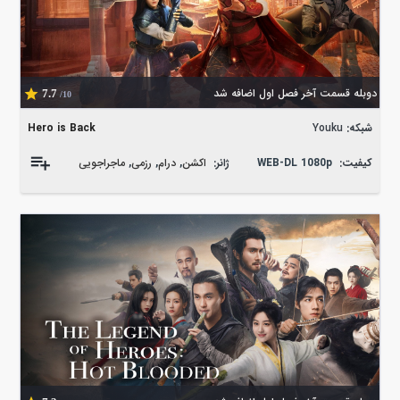
دوبله قسمت آخر فصل اول اضافه شد
7.7
/10
شبکه:
Youku
Hero is Back
کیفیت:
WEB-DL 1080p
ژانر:
اکشن
,
درام
,
رزمی
,
ماجراجویی