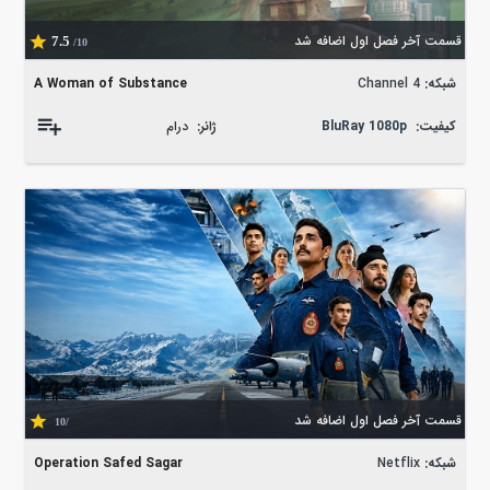
قسمت آخر فصل اول اضافه شد
7.5
/10
شبکه:
Channel 4
A Woman of Substance
کیفیت:
BluRay 1080p
ژانر:
درام
قسمت آخر فصل اول اضافه شد
/10
شبکه:
Netflix
Operation Safed Sagar