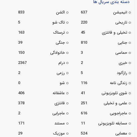
دسته بندی سریال ها
انیمیشن
637
اکشن
833
تاریخی
220
تاک شو
5
تخیلی و فانتزی
45
ترسناک
163
جنایی
810
جنگی
39
حماسی
3
خانوادگی
150
خبری
2
درام
2367
رازآلود
5
رزمی
2
زندگی نامه
116
شو
0
شوی تلویزیونی
41
عاشقانه
406
علمی و تخیلی
251
فانتزی
378
ماجراجویی
616
ماجرایی
2
مسابقه تلویزیونی
11
مستند
171
معمایی
524
موزیک
29