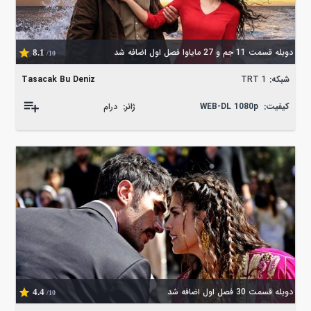
دوبله قسمت 11 جم و 27 مایاوا فصل اول اضافه شد
8.1
/10
شبکه:
TRT 1
Tasacak Bu Deniz
کیفیت:
WEB-DL 1080p
ژانر:
درام
دوبله قسمت 30 فصل اول اضافه شد
4.4
/10