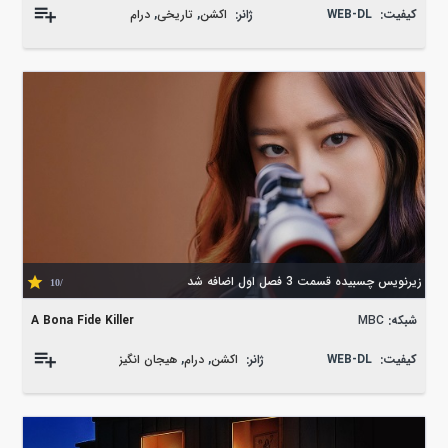
کیفیت:
WEB-DL
ژانر:
اکشن
,
تاریخی
,
درام
زیرنویس چسبیده قسمت 3 فصل اول اضافه شد
/10
شبکه:
MBC
A Bona Fide Killer
کیفیت:
WEB-DL
ژانر:
اکشن
,
درام
,
هیجان انگیز