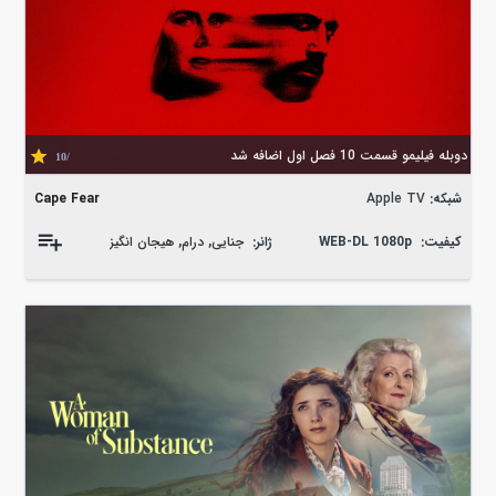
دوبله فیلیمو قسمت 10 فصل اول اضافه شد
/10
شبکه:
Apple TV
Cape Fear
کیفیت:
WEB-DL 1080p
ژانر:
جنایی
,
درام
,
هیجان انگیز