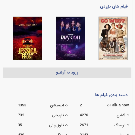
فیلم های بزودی
ورود به آرشیو
دسته بندی فیلم ها
Talk-Show
2
انیمیشن
1353
اکشن
4276
تاریخی
732
ترسناک
2671
تلوزیونی
35