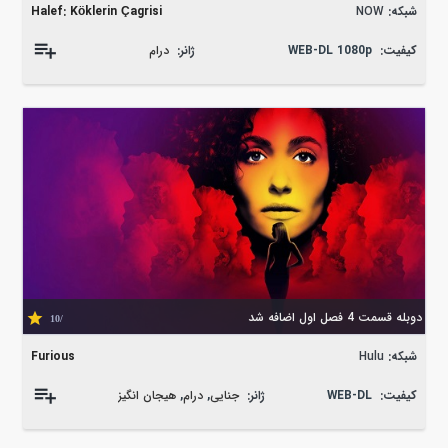
شبکه:
NOW
Halef: Köklerin Çagrisi
کیفیت:
WEB-DL 1080p
ژانر:
درام
دوبله قسمت 4 فصل اول اضافه شد
/10
شبکه:
Hulu
Furious
کیفیت:
WEB-DL
ژانر:
جنایی
,
درام
,
هیجان انگیز