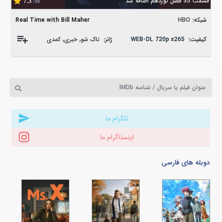
قسمت 35 فصل نوزدهم اضافه شد
7.3
/10
شبکه:
HBO
Real Time with Bill Maher
کیفیت:
WEB-DL 720p x265
ژانر:
تاک شو
,
خبری
,
کمدی
تلگرام ما
اینستاگرام ما
دوبله های فارسی