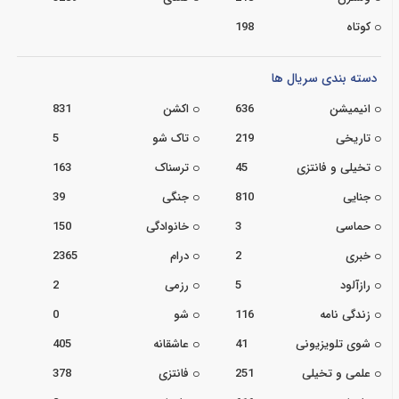
کوتاه
198
دسته بندی سریال ها
انیمیشن
636
اکشن
831
تاریخی
219
تاک شو
5
تخیلی و فانتزی
45
ترسناک
163
جنایی
810
جنگی
39
حماسی
3
خانوادگی
150
خبری
2
درام
2365
رازآلود
5
رزمی
2
زندگی نامه
116
شو
0
شوی تلویزیونی
41
عاشقانه
405
علمی و تخیلی
251
فانتزی
378