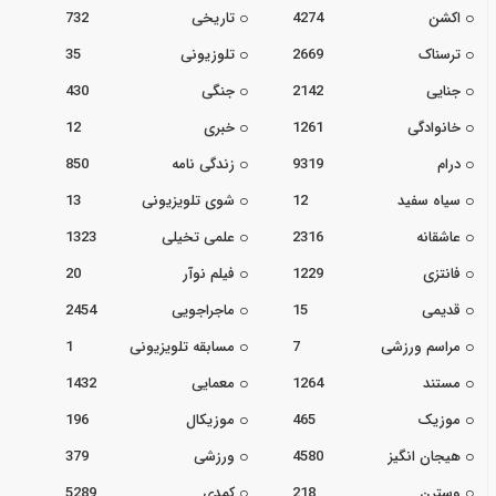
اکشن
4274
تاریخی
732
ترسناک
2669
تلوزیونی
35
جنایی
2142
جنگی
430
خانوادگی
1261
خبری
12
درام
9319
زندگی نامه
850
سیاه سفید
12
شوی تلویزیونی
13
عاشقانه
2316
علمی تخیلی
1323
فانتزی
1229
فیلم نوآر
20
قدیمی
15
ماجراجویی
2454
مراسم ورزشی
7
مسابقه تلویزیونی
1
مستند
1264
معمایی
1432
موزیک
465
موزیکال
196
هیجان انگیز
4580
ورزشی
379
وسترن
218
کمدی
5289