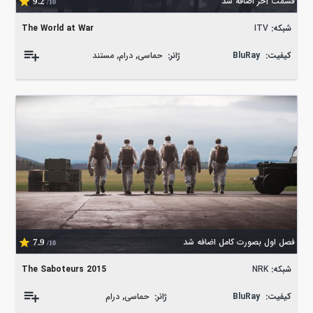
قسمت آخر اضافه شد
9.2
/10
شبکه:
ITV
The World at War
کیفیت:
BluRay
ژانر:
حماسی
,
درام
,
مستند
فصل اول بصورت کامل اضافه شد
7.9
/10
شبکه:
NRK
The Saboteurs 2015
کیفیت:
BluRay
ژانر:
حماسی
,
درام