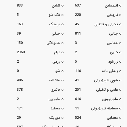
انیمیشن
637
اکشن
833
تاریخی
220
تاک شو
5
تخیلی و فانتزی
45
ترسناک
163
جنایی
811
جنگی
39
حماسی
3
خانوادگی
150
خبری
2
درام
2368
رازآلود
5
رزمی
2
زندگی نامه
116
شو
0
شوی تلویزیونی
41
عاشقانه
406
علمی و تخیلی
251
فانتزی
378
ماجراجویی
616
ماجرایی
2
مسابقه تلویزیونی
11
مستند
171
معمایی
524
موزیک
29