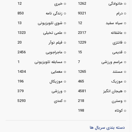
خانوادگی
1262
خبری
12
درام
9321
زندگی نامه
850
سیاه سفید
12
شوی تلویزیونی
13
عاشقانه
2317
علمی تخیلی
1323
فانتزی
1229
فیلم نوآر
20
قدیمی
15
ماجراجویی
2456
مراسم ورزشی
7
مسابقه تلویزیونی
1
مستند
1265
معمایی
1434
موزیک
465
موزیکال
196
هیجان انگیز
4581
ورزشی
379
وسترن
218
کمدی
5293
کوتاه
198
دسته بندی سریال ها