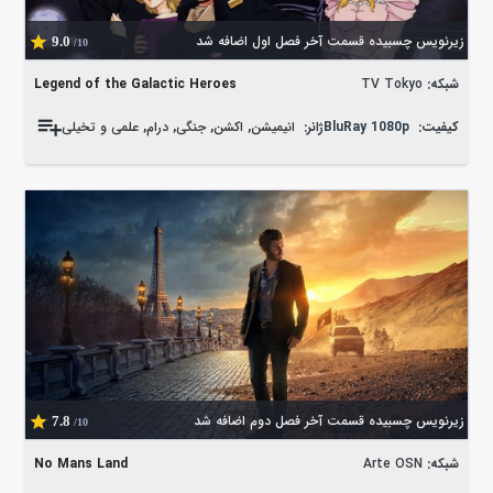
زیرنویس چسبیده قسمت آخر فصل اول اضافه شد
9.0
/10
شبکه:
TV Tokyo
Legend of the Galactic Heroes
کیفیت:
BluRay 1080p
ژانر:
انیمیشن
,
اکشن
,
جنگی
,
درام
,
علمی و تخیلی
زیرنویس چسبیده قسمت آخر فصل دوم اضافه شد
7.8
/10
شبکه:
Arte OSN
No Mans Land