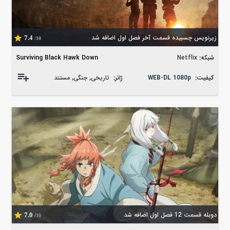
زیرنویس چسبیده قسمت آخر فصل اول اضافه شد
7.4
/10
شبکه:
Netflix
Surviving Black Hawk Down
کیفیت:
WEB-DL 1080p
ژانر:
تاریخی
,
جنگی
,
مستند
دوبله قسمت 12 فصل اول اضافه شد
7.0
/10