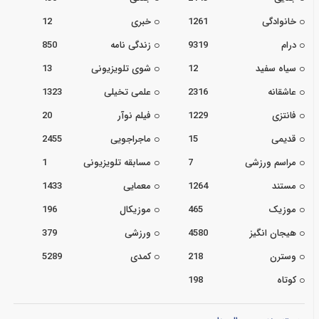
خانوادگی
1261
خبری
12
درام
9319
زندگی نامه
850
سیاه سفید
12
شوی تلویزیونی
13
عاشقانه
2316
علمی تخیلی
1323
فانتزی
1229
فیلم نوآر
20
قدیمی
15
ماجراجویی
2455
مراسم ورزشی
7
مسابقه تلویزیونی
1
مستند
1264
معمایی
1433
موزیک
465
موزیکال
196
هیجان انگیز
4580
ورزشی
379
وسترن
218
کمدی
5289
کوتاه
198