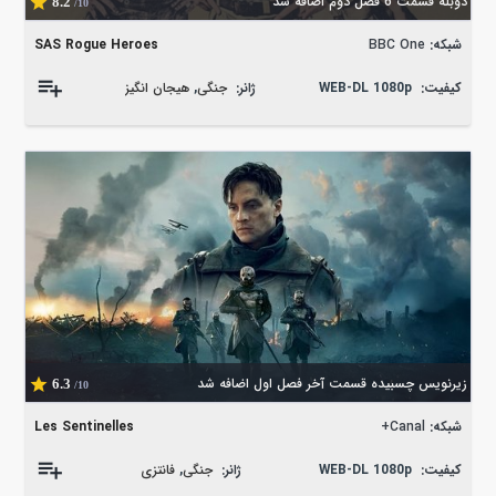
دوبله قسمت 6 فصل دوم اضافه شد
8.2
/10
شبکه:
BBC One
SAS Rogue Heroes
کیفیت:
WEB-DL 1080p
ژانر:
جنگی
,
هیجان انگیز
زیرنویس چسبیده قسمت آخر فصل اول اضافه شد
6.3
/10
شبکه:
Canal+
Les Sentinelles
کیفیت:
WEB-DL 1080p
ژانر:
جنگی
,
فانتزی