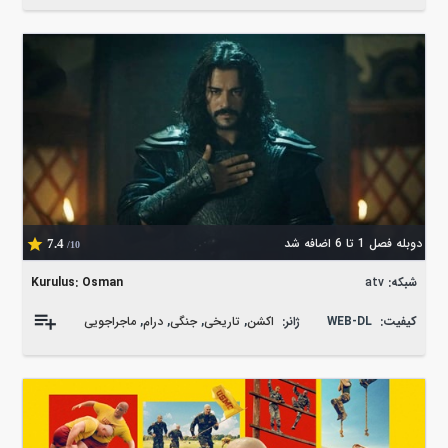
دوبله فصل 1 تا 6 اضافه شد
7.4
/10
شبکه:
atv
Kurulus: Osman
کیفیت:
WEB-DL
ژانر:
اکشن
,
تاریخی
,
جنگی
,
درام
,
ماجراجویی