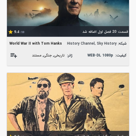
قسمت 20 فصل اول اضافه شد
9.4
/10
شبکه:
History Channel, Sky History
World War II with Tom Hanks
کیفیت:
WEB-DL 1080p
ژانر:
تاریخی
,
جنگی
,
مستند