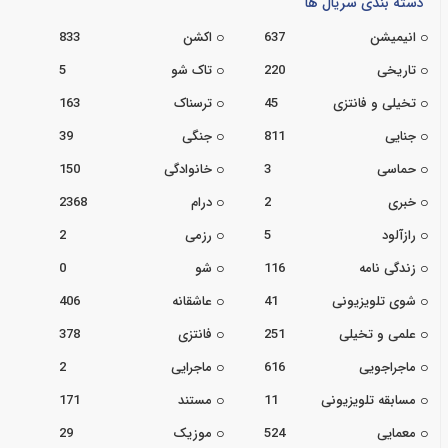
دسته بندی سریال ها
انیمیشن
637
اکشن
833
تاریخی
220
تاک شو
5
تخیلی و فانتزی
45
ترسناک
163
جنایی
811
جنگی
39
حماسی
3
خانوادگی
150
خبری
2
درام
2368
رازآلود
5
رزمی
2
زندگی نامه
116
شو
0
شوی تلویزیونی
41
عاشقانه
406
علمی و تخیلی
251
فانتزی
378
ماجراجویی
616
ماجرایی
2
مسابقه تلویزیونی
11
مستند
171
معمایی
524
موزیک
29