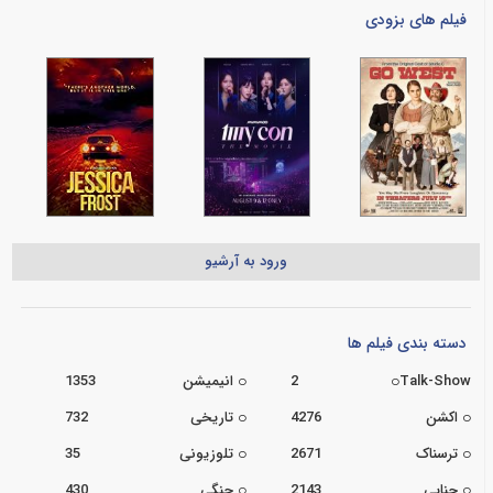
فیلم های بزودی
ورود به آرشیو
دسته بندی فیلم ها
Talk-Show
2
انیمیشن
1353
اکشن
4276
تاریخی
732
ترسناک
2671
تلوزیونی
35
جنایی
2143
جنگی
430