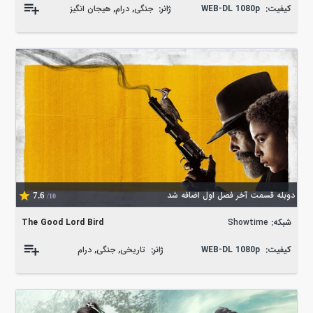
کیفیت:
WEB-DL 1080p
ژانر:
جنگی
,
درام
,
هیجان انگیز
دوبله قسمت آخر فصل اول اضافه شد
7.6
/10
شبکه:
Showtime
The Good Lord Bird
کیفیت:
WEB-DL 1080p
ژانر:
تاریخی
,
جنگی
,
درام