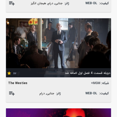
کیفیت:
WEB-DL
ژانر:
جنایی
,
درام
,
هیجان انگیز
دوبله قسمت 4 فصل اول اضافه شد
/10
شبکه:
MGM+
The Westies
کیفیت:
WEB-DL
ژانر:
جنایی
,
درام