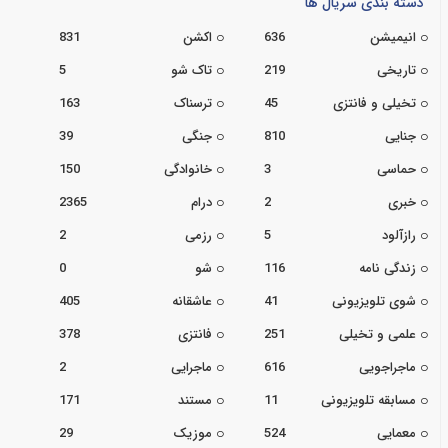
دسته بندی سریال ها
انیمیشن
636
اکشن
831
تاریخی
219
تاک شو
5
تخیلی و فانتزی
45
ترسناک
163
جنایی
810
جنگی
39
حماسی
3
خانوادگی
150
خبری
2
درام
2365
رازآلود
5
رزمی
2
زندگی نامه
116
شو
0
شوی تلویزیونی
41
عاشقانه
405
علمی و تخیلی
251
فانتزی
378
ماجراجویی
616
ماجرایی
2
مسابقه تلویزیونی
11
مستند
171
معمایی
524
موزیک
29