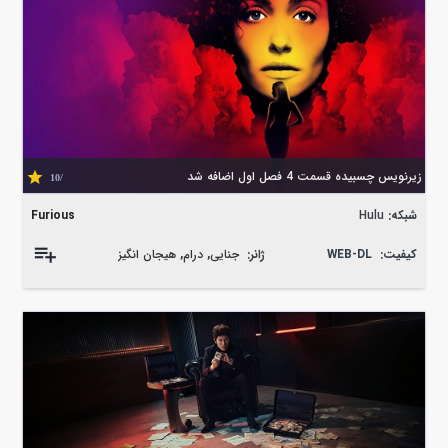
زیرنویس چسبیده قسمت 4 فصل اول اضافه شد
/10
شبکه:
Hulu
Furious
کیفیت:
WEB-DL
ژانر:
جنایی
,
درام
,
هیجان انگیز