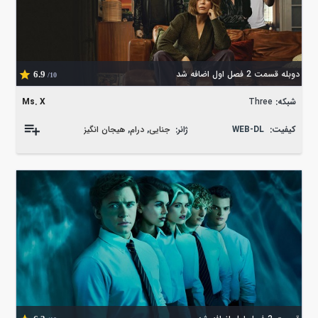
دوبله قسمت 2 فصل اول اضافه شد
6.9
/10
شبکه:
Three
Ms. X
کیفیت:
WEB-DL
ژانر:
جنایی
,
درام
,
هیجان انگیز