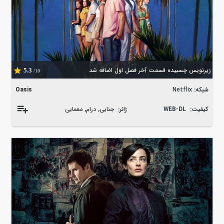
زیرنویس چسبیده قسمت آخر فصل اول اضافه شد
5.3
/10
شبکه:
Netflix
Oasis
کیفیت:
WEB-DL
ژانر:
جنایی
,
درام
,
معمایی