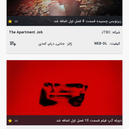
زیرنویس چسبیده قسمت 8 فصل اول اضافه شد
/10
شبکه:
JTBC
The Apartment Job
کیفیت:
WEB-DL
ژانر:
جنایی
,
درام
,
کمدی
دوبله گپ فیلم قسمت 10 فصل اول اضافه شد
/10