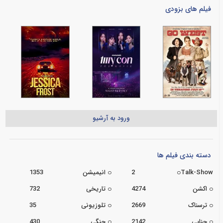
فیلم های بزودی
ورود به آرشیو
دسته بندی فیلم ها
Talk-Show
2
انیمیشن
1353
اکشن
4274
تاریخی
732
ترسناک
2669
تلوزیونی
35
جنایی
2142
جنگی
430