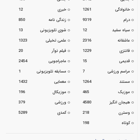
خانوادگی
1261
خبری
12
درام
9319
زندگی نامه
850
سیاه سفید
12
شوی تلویزیونی
13
عاشقانه
2316
علمی تخیلی
1323
فانتزی
1229
فیلم نوآر
20
قدیمی
15
ماجراجویی
2454
مراسم ورزشی
7
مسابقه تلویزیونی
1
مستند
1264
معمایی
1432
موزیک
465
موزیکال
196
هیجان انگیز
4580
ورزشی
379
وسترن
218
کمدی
5289
کوتاه
198