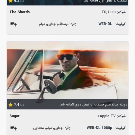
قسمت 2 فصل اول اضافه شد
6.3
/10
شبکه:
FX, Hulu
The Shards
کیفیت:
WEB-DL
ژانر:
ترسناک
,
جنایی
,
درام
دوبله ساندفیلم قسمت 6 فصل دوم اضافه شد
7.4
/10
شبکه:
Apple TV+
Sugar
کیفیت:
WEB-DL 1080p
ژانر:
جنایی
,
درام
,
معمایی