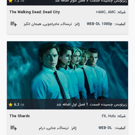
زیرنویس چسبیده قسمت 3 فصل سوم اضافه شد
7.1
/10
شبکه:
AMC, AMC+
The Walking Dead: Dead City
کیفیت:
WEB-DL 1080p
ژانر:
ترسناک
,
ماجراجویی
,
هیجان انگیز
زیرنویس چسبیده قسمت 1 فصل اول اضافه شد
6.3
/10
شبکه:
FX, Hulu
The Shards
کیفیت:
WEB-DL
ژانر:
ترسناک
,
جنایی
,
درام