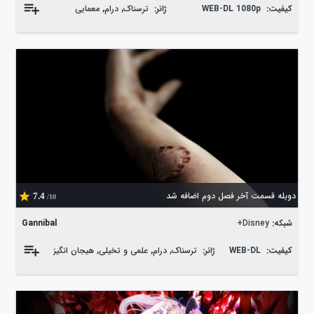
کیفیت:
WEB-DL 1080p
ژانر:
ترسناک
,
درام
,
معمایی
دوبله قسمت آخر فصل دوم اضافه شد
7.4
/10
شبکه:
Disney+
Gannibal
کیفیت:
WEB-DL
ژانر:
ترسناک
,
درام
,
علمی و تخیلی
,
هیجان انگیز