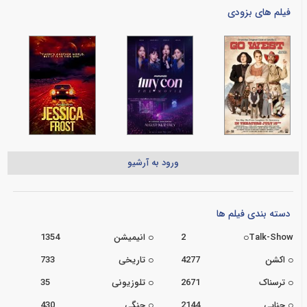
فیلم های بزودی
ورود به آرشیو
دسته بندی فیلم ها
Talk-Show
2
انیمیشن
1354
اکشن
4277
تاریخی
733
ترسناک
2671
تلوزیونی
35
جنایی
2144
جنگی
430