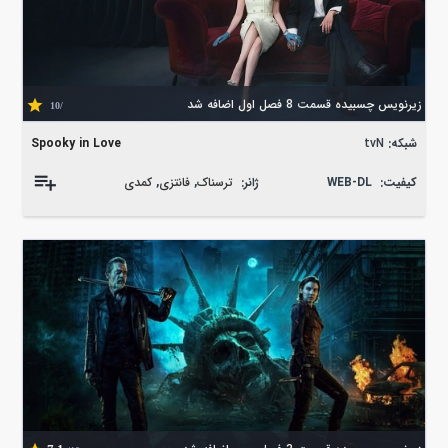
زیرنویس چسبیده قسمت 8 فصل اول اضافه شد
/10
شبکه:
tvN
Spooky in Love
کیفیت:
WEB-DL
ژانر:
ترسناک
,
فانتزی
,
کمدی