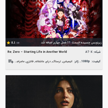
زیرنویس چسبیده قسمت 11 فصل چهارم اضافه شد
8.1
/10
شبکه:
AT-X
Re: Zero – Starting Life in Another World
کیفیت:
WEB-DL 1080p
ژانر:
انیمیشن
,
ترسناک
,
درام
,
عاشقانه
,
فانتزی
,
ماجراجویی
,
معمایی
,
ه