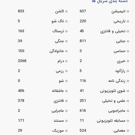
دسته بندی سریال ها
انیمیشن
637
اکشن
833
تاریخی
220
تاک شو
5
تخیلی و فانتزی
45
ترسناک
163
جنایی
811
جنگی
39
حماسی
3
خانوادگی
150
خبری
2
درام
2368
رازآلود
5
رزمی
2
زندگی نامه
116
شو
0
شوی تلویزیونی
41
عاشقانه
406
علمی و تخیلی
251
فانتزی
378
ماجراجویی
616
ماجرایی
2
مسابقه تلویزیونی
11
مستند
171
معمایی
524
موزیک
29