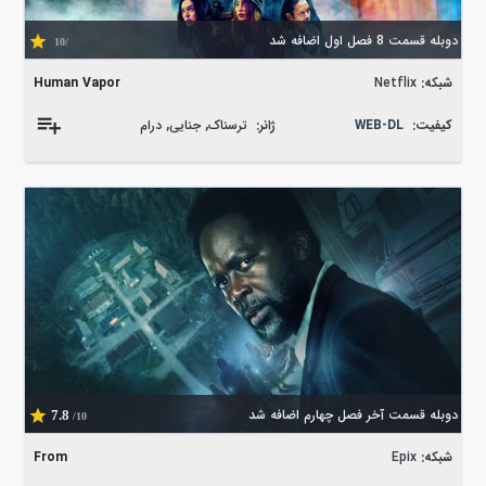
دوبله قسمت 8 فصل اول اضافه شد
/10
شبکه:
Netflix
Human Vapor
کیفیت:
WEB-DL
ژانر:
ترسناک
,
جنایی
,
درام
دوبله قسمت آخر فصل چهارم اضافه شد
7.8
/10
شبکه:
Epix
From