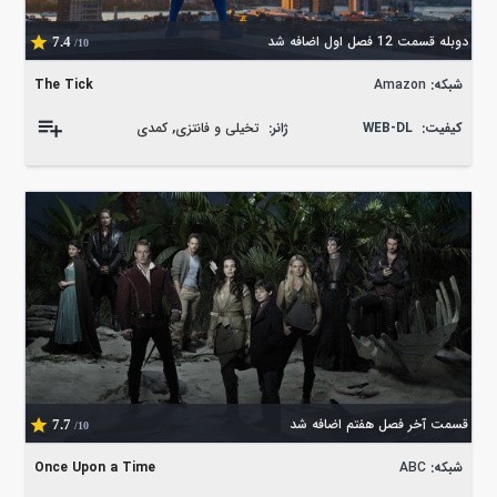
دوبله قسمت 12 فصل اول اضافه شد
7.4
/10
شبکه:
Amazon
The Tick
کیفیت:
WEB-DL
ژانر:
تخیلی و فانتزی
,
کمدی
قسمت آخر فصل هفتم اضافه شد
7.7
/10
شبکه:
ABC
Once Upon a Time