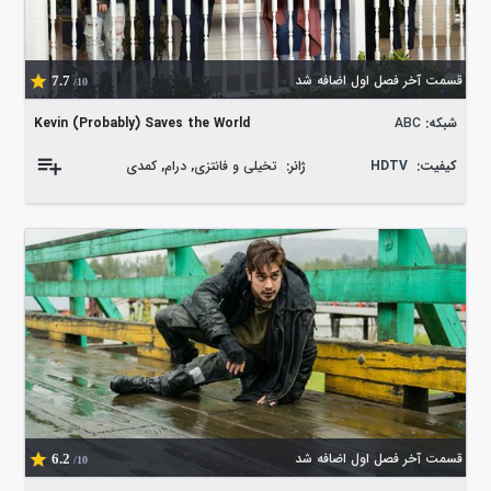
قسمت آخر فصل اول اضافه شد
7.7
/10
شبکه:
ABC
Kevin (Probably) Saves the World
کیفیت:
HDTV
ژانر:
تخیلی و فانتزی
,
درام
,
کمدی
قسمت آخر فصل اول اضافه شد
6.2
/10