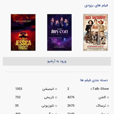
فیلم های بزودی
ورود به آرشیو
دسته بندی فیلم ها
Talk-Show
2
انیمیشن
1353
اکشن
4276
تاریخی
732
ترسناک
2670
تلوزیونی
35