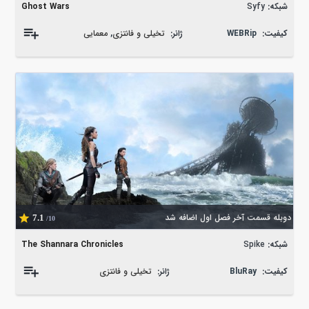
شبکه:
Syfy
Ghost Wars
کیفیت:
WEBRip
ژانر:
تخیلی و فانتزی
,
معمایی
دوبله قسمت آخر فصل اول اضافه شد
7.1
/10
شبکه:
Spike
The Shannara Chronicles
کیفیت:
BluRay
ژانر:
تخیلی و فانتزی