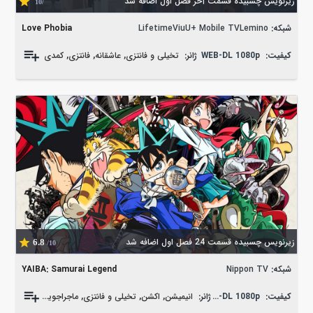
زیرنویس چسبیده قسمت آخر فصل اول اضافه شد
/10
شبکه:
LifetimeViuU+ Mobile TVLemino
Love Phobia
کیفیت:
WEB-DL 1080p
ژانر:
تخیلی و فانتزی
,
عاشقانه
,
فانتزی
,
کمدی
زیرنویس چسبیده قسمت 24 فصل اول اضافه شد
6.8
/10
شبکه:
Nippon TV
YAIBA: Samurai Legend
کیفیت:
WEB-DL 1080p
ژانر:
انیمیشن
,
اکشن
,
تخیلی و فانتزی
,
ماجراجویی
,
کمدی