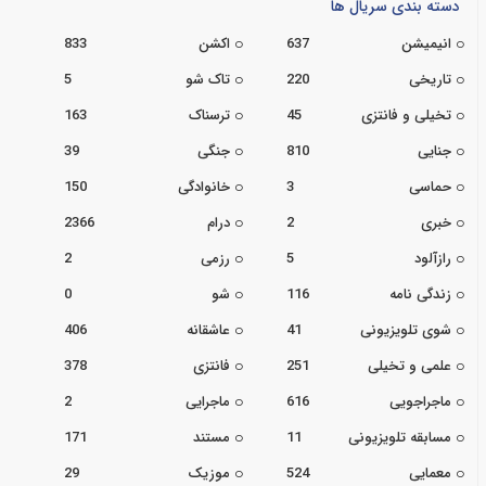
دسته بندی سریال ها
انیمیشن
637
اکشن
833
تاریخی
220
تاک شو
5
تخیلی و فانتزی
45
ترسناک
163
جنایی
810
جنگی
39
حماسی
3
خانوادگی
150
خبری
2
درام
2366
رازآلود
5
رزمی
2
زندگی نامه
116
شو
0
شوی تلویزیونی
41
عاشقانه
406
علمی و تخیلی
251
فانتزی
378
ماجراجویی
616
ماجرایی
2
مسابقه تلویزیونی
11
مستند
171
معمایی
524
موزیک
29