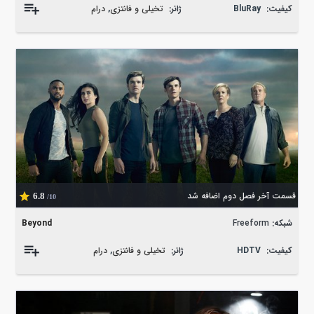
کیفیت:
BluRay
ژانر:
تخیلی و فانتزی
,
درام
قسمت آخر فصل دوم اضافه شد
6.8
/10
شبکه:
Freeform
Beyond
کیفیت:
HDTV
ژانر:
تخیلی و فانتزی
,
درام