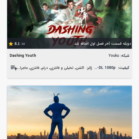
دوبله قسمت آخر فصل اول اضافه شد
8.1
/10
شبکه:
Youku
Dashing Youth
کیفیت:
WEB-DL 1080p
ژانر:
اکشن
,
تخیلی و فانتزی
,
درام
,
فانتزی
,
ماجراجویی