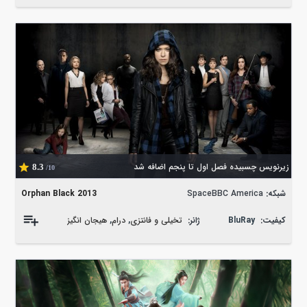
زیرنویس چسبیده فصل اول تا پنجم اضافه شد
8.3
/10
شبکه:
SpaceBBC America
Orphan Black 2013
کیفیت:
BluRay
ژانر:
تخیلی و فانتزی
,
درام
,
هیجان انگیز