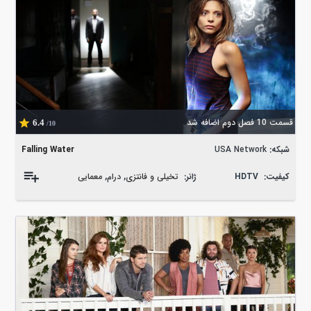
قسمت 10 فصل دوم اضافه شد
6.4
/10
شبکه:
USA Network
Falling Water
کیفیت:
HDTV
ژانر:
تخیلی و فانتزی
,
درام
,
معمایی