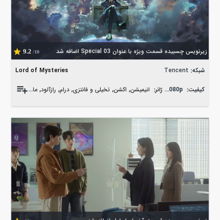
زیرنویس چسبیده قسمت ویژه با عنوان Special 03 اضافه شد
9.2
/10
شبکه:
Tencent
Lord of Mysteries
کیفیت:
WEB-DL 1080p
ژانر:
انیمیشن
,
اکشن
,
تخیلی و فانتزی
,
درام
,
رازآلود
,
ماجراجویی
,
معم