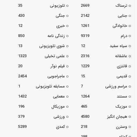
ترسناک
2669
تلوزیونی
35
جنایی
2142
جنگی
430
خانوادگی
1261
خبری
12
درام
9319
زندگی نامه
850
سیاه سفید
12
شوی تلویزیونی
13
عاشقانه
2316
علمی تخیلی
1323
فانتزی
1229
فیلم نوآر
20
قدیمی
15
ماجراجویی
2454
مراسم ورزشی
7
مسابقه تلویزیونی
1
مستند
1264
معمایی
1432
موزیک
465
موزیکال
196
هیجان انگیز
4580
ورزشی
379
وسترن
218
کمدی
5289
کوتاه
198