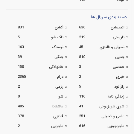
دسته بندی سریال ها
انیمیشن
636
اکشن
831
تاریخی
219
تاک شو
5
تخیلی و فانتزی
45
ترسناک
163
جنایی
810
جنگی
39
حماسی
3
خانوادگی
150
خبری
2
درام
2365
رازآلود
5
رزمی
2
زندگی نامه
116
شو
0
شوی تلویزیونی
41
عاشقانه
405
علمی و تخیلی
251
فانتزی
378
ماجراجویی
616
ماجرایی
2