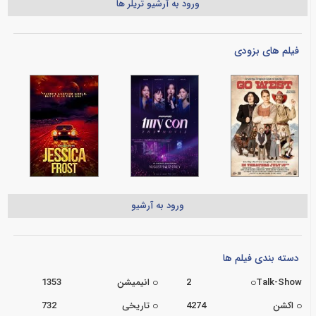
ورود به آرشیو تریلر ها
فیلم های بزودی
ورود به آرشیو
دسته بندی فیلم ها
Talk-Show
2
انیمیشن
1353
اکشن
4274
تاریخی
732