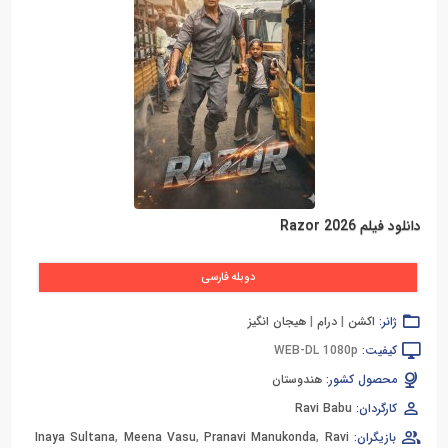
دانلود فیلم Razor 2026
دوبله فارسی
ژانر:
اکشن
|
درام
|
هیجان انگیز
کیفیت:
WEB-DL 1080p
محصول کشور:
هندوستان
کارگردان:
Ravi Babu
بازیگران:
Ravi
,
Pranavi Manukonda
,
Meena Vasu
,
Inaya Sultana