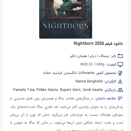
دانلود فیلم Nightborn 2026
ژانر:
ترسناک
|
درام
|
هیجان انگیز
کیفیت:
WEB-DL 1080p
محصول کشور:
Lithuania
,
انگلستان
,
فرانسه
,
فنلاند
کارگردان:
Hanna Bergholm
بازیگران:
Seidi Haarla
,
Rupert Grint
,
Pirkko Saisio
,
Pamela Tola
خلاصه داستان:
در جنگل‌های فنلاند، ساگا و همسرش یون فصل جدیدی از
زندگی‌شان را به عنوان والدین آغاز می‌کنند. اما شادی ساگا تحت‌الشعاع یک
سوءظن هولناک نسبت به نوزادشان قرار می‌گیرد؛ شکی که یون از آن بی‌خبر
است و باعث ایجاد شکافی میان آن‌ها می‌شود، در حالی که ساگا به تنهایی با
این حقیقت نگران‌کننده دست‌وپنجه نرم می‌کند.