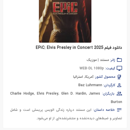
دانلود فیلم EPiC: Elvis Presley in Concert 2025
ژانر:
مستند
|
موزیک
کیفیت:
WEB-DL 1080p
محصول کشور:
آمریکا
,
استرالیا
کارگردان:
Baz Luhrmann
بازیگران:
James
,
Glen D. Hardin
,
Elvis Presley
,
Charlie Hodge
Burton
خلاصه داستان:
این مستند درباره زندگی الویس پریسلی است و شامل
تصاویر و ضبط‌های دیده‌نشده و منتشرنشده‌ای از او می‌شود.