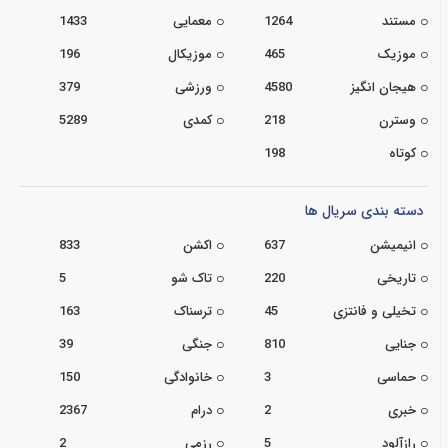
مستند
1264
معمایی
1433
موزیک
465
موزیکال
196
هیجان انگیز
4580
ورزشی
379
وسترن
218
کمدی
5289
کوتاه
198
دسته بندی سریال ها
انیمیشن
637
اکشن
833
تاریخی
220
تاک شو
5
تخیلی و فانتزی
45
ترسناک
163
جنایی
810
جنگی
39
حماسی
3
خانوادگی
150
خبری
2
درام
2367
رازآلود
5
رزمی
2