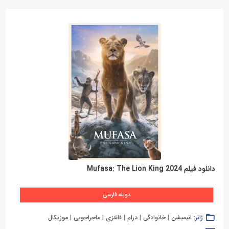
دانلود فیلم Mufasa: The Lion King 2024
دوبله فارسی
ژانر:
انیمیشن
|
خانوادگی
|
درام
|
فانتزی
|
ماجراجویی
|
موزیکال