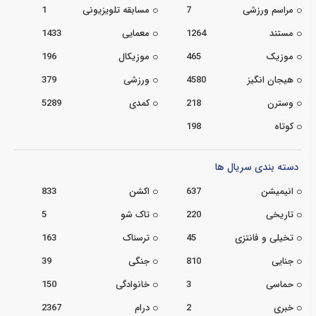
مراسم ورزشی
7
مسابقه تلویزیونی
1
مستند
1264
معمایی
1433
موزیک
465
موزیکال
196
هیجان انگیز
4580
ورزشی
379
وسترن
218
کمدی
5289
کوتاه
198
دسته بندی سریال ها
انیمیشن
637
اکشن
833
تاریخی
220
تاک شو
5
تخیلی و فانتزی
45
ترسناک
163
جنایی
810
جنگی
39
حماسی
3
خانوادگی
150
خبری
2
درام
2367