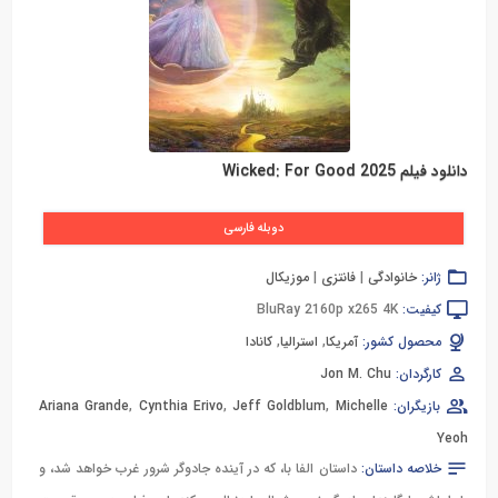
دانلود فیلم Wicked: For Good 2025
دوبله فارسی
ژانر:
خانوادگی
|
فانتزی
|
موزیکال
کیفیت:
BluRay 2160p x265 4K
محصول کشور:
آمریکا
,
استرالیا
,
کانادا
کارگردان:
Jon M. Chu
بازیگران:
Michelle
,
Jeff Goldblum
,
Cynthia Erivo
,
Ariana Grande
Yeoh
خلاصه داستان:
داستان الفا با، که در آینده جادوگر شرور غرب خواهد شد، و