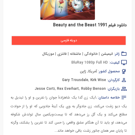
دانلود فیلم Beauty and the Beast 1991
دوبله فارسی
ژانر:
انیمیشن
|
خانوادگی
|
عاشقانه
|
فانتزی
|
موزیکال
کیفیت:
BluRay 1080p Full HD
محصول کشور:
آمریکا
,
ژاپن
کارگردان:
Kirk Wise
,
Gary Trousdale
بازیگران:
Robby Benson
,
Rex Everhart
,
Jesse Corti
خلاصه داستان:
\یک زن گدا یک شاهزادهٔ جوان را نفرین و او را تبدیل به
یک دیو زشت می‌کند، زن جادوگر به وی یک آینهٔ جادویی که او را از حوادث
مطلع می‌کند و یک گل رز می‌دهد که تا بیست‌ویکمین سال تولدش شکوفه
می‌دهد، او باید تا آن هنگام عشق واقعی را حس کند تا نفرین را بشکند، وگرنه
تا پایان عمر همان جانور زشت باقی خواهد ماند…