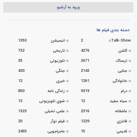
ورود به آرشیو
دسته بندی فیلم ها
Talk-Show
2
انیمیشن
1353
اکشن
4276
تاریخی
732
ترسناک
2671
تلوزیونی
35
جنایی
2143
جنگی
430
خانوادگی
1261
خبری
12
درام
9319
زندگی نامه
850
سیاه سفید
12
شوی تلویزیونی
13
عاشقانه
2316
علمی تخیلی
1323
فانتزی
1229
فیلم نوآر
20
قدیمی
15
ماجراجویی
2455