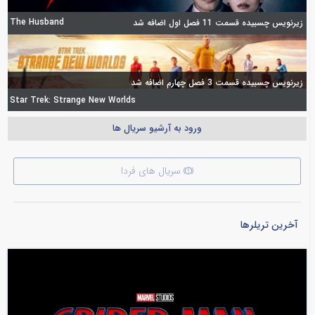
The Husband
زیرنویس چسبیده قسمت 11 فصل اول اضافه شد
زیرنویس چسبیده قسمت 3 فصل چهارم اضافه شد
Star Trek: Strange New Worlds
ورود به آرشیو سریال ها
سریال های فردا
آخرین تریلرها