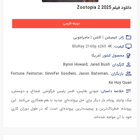
دانلود فیلم Zootopia 2 2025
دوبله فارسی
ژانر:
انیمیشن
|
اکشن
|
ماجراجویی
کیفیت:
BluRay 2160p x265 4K
محصول کشور:
آمریکا
کارگردان:
Jared Bush
,
Byron Howard
بازیگران:
,
Jason Bateman
,
Ginnifer Goodwin
,
Fortune Feimster
Ke Huy Quan
خلاصه داستان:
جودی هاپس، افسر پلیس خرگوشی شجاع، و دوستش،
نیک وایلدِ روباه، بار دیگر برای حل پرونده‌ای جدید با هم همکاری می‌کنند. این
پرونده، خطرناک‌ترین و پیچیده‌ترین پرونده‌ای است که در طول دوران کاری
خود با آن مواجه شده‌اند.