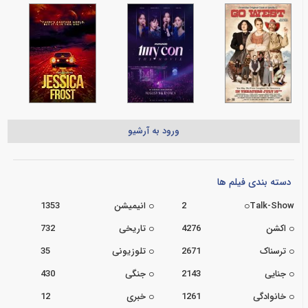
ورود به آرشیو
دسته بندی فیلم ها
Talk-Show
2
انیمیشن
1353
اکشن
4276
تاریخی
732
ترسناک
2671
تلوزیونی
35
جنایی
2143
جنگی
430
خانوادگی
1261
خبری
12