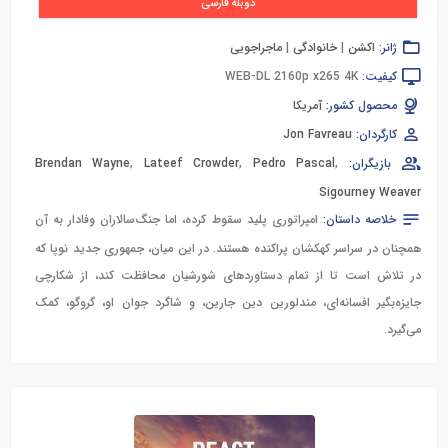
دوبله فارسی
ژانر:
اکشن
|
خانوادگی
|
ماجراجویی
کیفیت:
WEB-DL 2160p x265 4K
محصول کشور:
آمریکا
کارگردان:
Jon Favreau
بازیگران:
,
Pedro Pascal
,
Lateef Crowder
,
Brendan Wayne
Sigourney Weaver
خلاصه داستان:
امپراتوری پلید سقوط کرده، اما جنگ‌سالاران وفادار به آن
همچنان در سراسر کهکشان پراکنده هستند. در این میان، جمهوری جدید نوپا که
در تلاش است تا از تمام دستاوردهای شورشیان محافظت کند، از شکارچی
جایزه‌بگیر افسانه‌ای، مندلورین دین جارین، و شاگرد جوان او، گروگو، کمک
می‌گیرد.