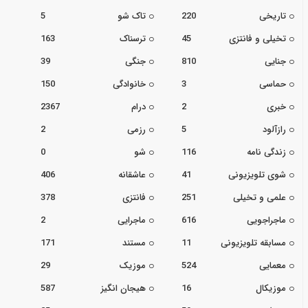
تاریخی
220
تاک شو
5
تخیلی و فانتزی
45
ترسناک
163
جنایی
810
جنگی
39
حماسی
3
خانوادگی
150
خبری
2
درام
2367
رازآلود
5
رزمی
2
زندگی نامه
116
شو
0
شوی تلویزیونی
41
عاشقانه
406
علمی و تخیلی
251
فانتزی
378
ماجراجویی
616
ماجرایی
2
مسابقه تلویزیونی
11
مستند
171
معمایی
524
موزیک
29
موزیکال
16
هیجان انگیز
587