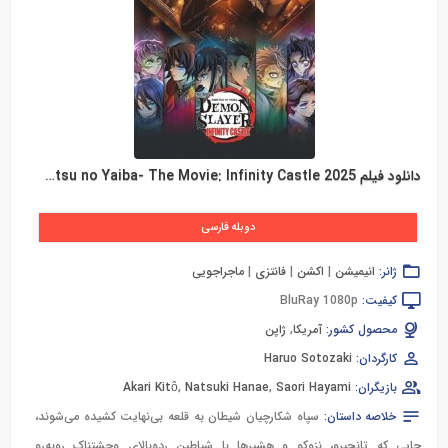
دانلود فیلم Demon Slayer -Kimetsu no Yaiba- The Movie: Infinity Castle 2025
دوبله فارسی
ژانر:
انیمیشن
|
اکشن
|
فانتزی
|
ماجراجویی
کیفیت:
BluRay 1080p
محصول کشور:
آمریکا
,
ژاپن
کارگردان:
Haruo Sotozaki
بازیگران:
Saori Hayami
,
Natsuki Hanae
,
Akari Kitô
خلاصه داستان:
سپاه شکارچیان شیطان به قلعه بی‌نهایت کشیده می‌شوند،
جایی که تانجیرو، نزوکو و هشیرها با شیاطین رده‌بالای وحشتناک روبه‌رو