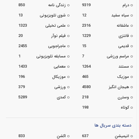
درام
9319
زندگی نامه
850
سیاه سفید
12
شوی تلویزیونی
13
عاشقانه
2316
علمی تخیلی
1323
فانتزی
1229
فیلم نوآر
20
قدیمی
15
ماجراجویی
2455
مراسم ورزشی
7
مسابقه تلویزیونی
1
مستند
1264
معمایی
1433
موزیک
465
موزیکال
196
هیجان انگیز
4580
ورزشی
379
وسترن
218
کمدی
5289
کوتاه
198
دسته بندی سریال ها
انیمیشن
637
اکشن
833