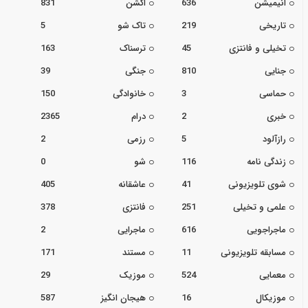
انیمیشن
636
اکشن
831
تاریخی
219
تاک شو
5
تخیلی و فانتزی
45
ترسناک
163
جنایی
810
جنگی
39
حماسی
3
خانوادگی
150
خبری
2
درام
2365
رازآلود
5
رزمی
2
زندگی نامه
116
شو
0
شوی تلویزیونی
41
عاشقانه
405
علمی و تخیلی
251
فانتزی
378
ماجراجویی
616
ماجرایی
2
مسابقه تلویزیونی
11
مستند
171
معمایی
524
موزیک
29
موزیکال
16
هیجان انگیز
587