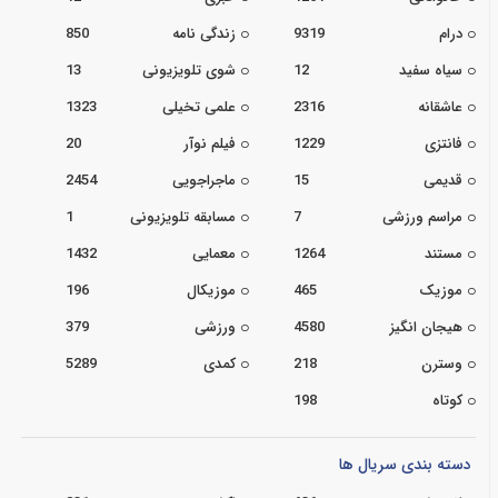
درام
9319
زندگی نامه
850
سیاه سفید
12
شوی تلویزیونی
13
عاشقانه
2316
علمی تخیلی
1323
فانتزی
1229
فیلم نوآر
20
قدیمی
15
ماجراجویی
2454
مراسم ورزشی
7
مسابقه تلویزیونی
1
مستند
1264
معمایی
1432
موزیک
465
موزیکال
196
هیجان انگیز
4580
ورزشی
379
وسترن
218
کمدی
5289
کوتاه
198
دسته بندی سریال ها