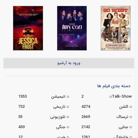
ورود به آرشیو
دسته بندی فیلم ها
Talk-Show
2
انیمیشن
1353
اکشن
4274
تاریخی
732
ترسناک
2669
تلوزیونی
35
جنایی
2142
جنگی
430
خانوادگی
1261
خبری
12