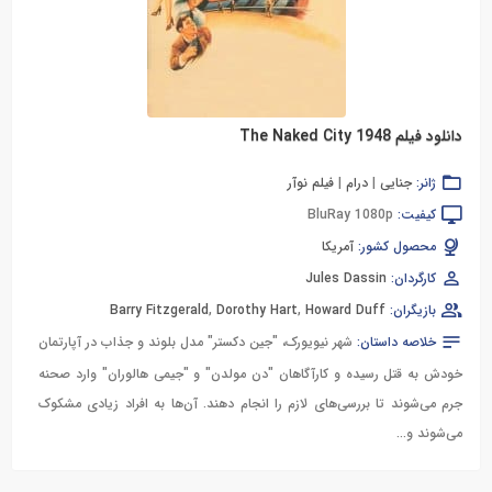
دانلود فیلم The Naked City 1948
ژانر:
جنایی
|
درام
|
فیلم نوآر
کیفیت:
BluRay 1080p
محصول کشور:
آمریکا
کارگردان:
Jules Dassin
بازیگران:
Howard Duff
,
Dorothy Hart
,
Barry Fitzgerald
خلاصه داستان:
شهر نیویورک، "جین دکستر" مدل بلوند و جذاب در آپارتمان
خودش به قتل رسیده و کارآگاهان "دن مولدن" و "جیمی هالوران" وارد صحنه
جرم می‌شوند تا بررسی‌های لازم را انجام دهند. آن‌ها به افراد زیادی مشکوک
می‌شوند و...