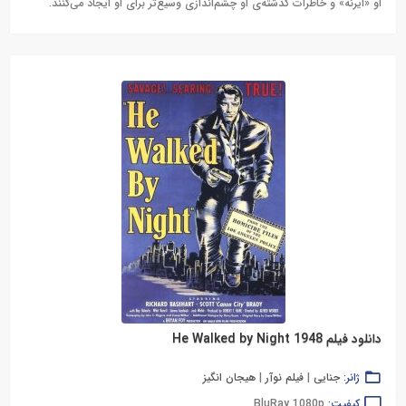
او «ایرنه» و خاطرات گذشته‌ی او چشم‌اندازی وسیع‌تر برای او ایجاد می‌کنند.
دانلود فیلم He Walked by Night 1948
ژانر:
جنایی
|
فیلم نوآر
|
هیجان انگیز
کیفیت:
BluRay 1080p