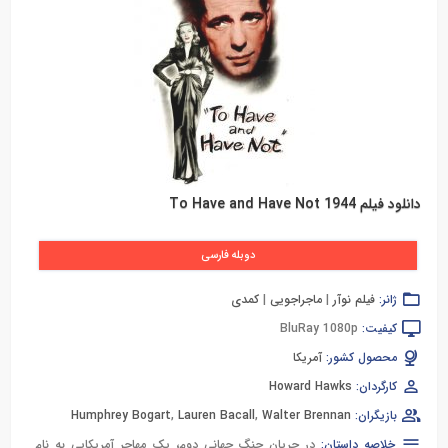
دانلود فیلم To Have and Have Not 1944
دوبله فارسی
ژانر:
فیلم نوآر
|
ماجراجویی
|
کمدی
کیفیت:
BluRay 1080p
محصول کشور:
آمریکا
کارگردان:
Howard Hawks
بازیگران:
Walter Brennan
,
Lauren Bacall
,
Humphrey Bogart
خلاصه داستان:
در جریان جنگ جهانی دوم، یک مهاجر آمریکایی به نام