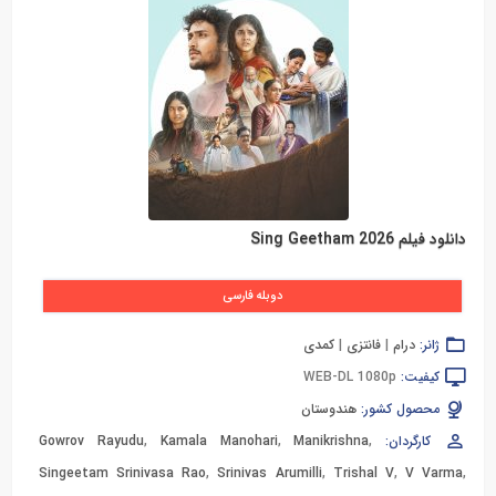
دانلود فیلم Sing Geetham 2026
دوبله فارسی
ژانر:
درام
|
فانتزی
|
کمدی
کیفیت:
WEB-DL 1080p
محصول کشور:
هندوستان
کارگردان:
,
Manikrishna
,
Kamala Manohari
,
Gowrov Rayudu
Singeetam Srinivasa Rao
,
Srinivas Arumilli
,
Trishal V
,
V Varma
,