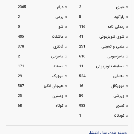
خبری
2
درام
2365
رازآلود
5
رزمی
2
زندگی نامه
116
شو
0
شوی تلویزیونی
41
عاشقانه
405
علمی و تخیلی
251
فانتزی
378
ماجراجویی
616
ماجرایی
2
مسابقه تلویزیونی
11
مستند
171
معمایی
524
موزیک
29
موزیکال
16
هیجان انگیز
587
ورزشی
59
وسترن
25
کمدی
983
کوتاه
68
کودکانه
1
دسته بندی سال انتشار