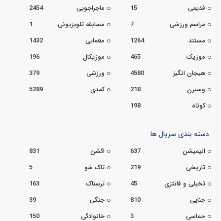
قدیمی
15
ماجراجویی
2454
مراسم ورزشی
7
مسابقه تلویزیونی
1
مستند
1264
معمایی
1432
موزیک
465
موزیکال
196
هیجان انگیز
4580
ورزشی
379
وسترن
218
کمدی
5289
کوتاه
198
دسته بندی سریال ها
انیمیشن
637
اکشن
831
تاریخی
219
تاک شو
5
تخیلی و فانتزی
45
ترسناک
163
جنایی
810
جنگی
39
حماسی
3
خانوادگی
150