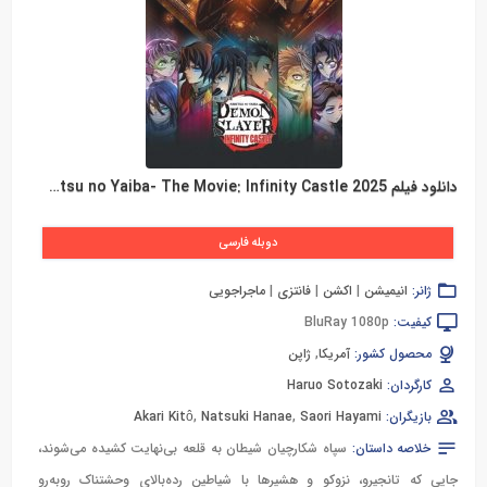
دانلود فیلم Demon Slayer -Kimetsu no Yaiba- The Movie: Infinity Castle 2025
دوبله فارسی
ژانر:
انیمیشن
|
اکشن
|
فانتزی
|
ماجراجویی
کیفیت:
BluRay 1080p
محصول کشور:
آمریکا
,
ژاپن
کارگردان:
Haruo Sotozaki
بازیگران:
Saori Hayami
,
Natsuki Hanae
,
Akari Kitô
خلاصه داستان:
سپاه شکارچیان شیطان به قلعه بی‌نهایت کشیده می‌شوند،
جایی که تانجیرو، نزوکو و هشیرها با شیاطین رده‌بالای وحشتناک روبه‌رو