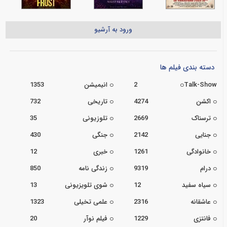
ورود به آرشیو
دسته بندی فیلم ها
Talk-Show
2
انیمیشن
1353
اکشن
4274
تاریخی
732
ترسناک
2669
تلوزیونی
35
جنایی
2142
جنگی
430
خانوادگی
1261
خبری
12
درام
9319
زندگی نامه
850
سیاه سفید
12
شوی تلویزیونی
13
عاشقانه
2316
علمی تخیلی
1323
فانتزی
1229
فیلم نوآر
20