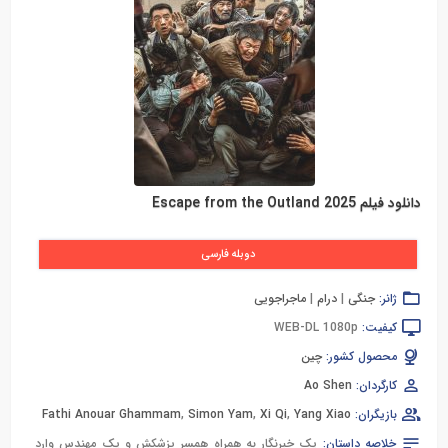
دانلود فیلم Escape from the Outland 2025
دوبله فارسی
ژانر:
جنگی
|
درام
|
ماجراجویی
کیفیت:
WEB-DL 1080p
محصول کشور:
چین
کارگردان:
Ao Shen
بازیگران:
Yang Xiao
,
Xi Qi
,
Simon Yam
,
Fathi Anouar Ghammam
خلاصه داستان:
یک خبرنگار به همراه همسر پزشکش و یک مهندس وارد