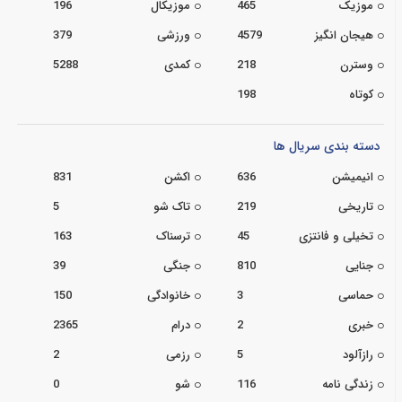
موزیک
465
موزیکال
196
هیجان انگیز
4579
ورزشی
379
وسترن
218
کمدی
5288
کوتاه
198
دسته بندی سریال ها
انیمیشن
636
اکشن
831
تاریخی
219
تاک شو
5
تخیلی و فانتزی
45
ترسناک
163
جنایی
810
جنگی
39
حماسی
3
خانوادگی
150
خبری
2
درام
2365
رازآلود
5
رزمی
2
زندگی نامه
116
شو
0