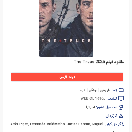
دانلود فیلم The Truce 2025
دوبله فارسی
ژانر:
تاریخی
|
جنگی
|
درام
کیفیت:
WEB-DL 1080p
محصول کشور:
اسپانیا
کارگردان:
بازیگران:
Miguel
,
Javier Pereira
,
Fernando Valdivielso
,
Arón Piper