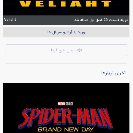
Veliaht
دوبله قسمت 20 فصل اول اضافه شد
ورود به آرشیو سریال ها
سریال های فردا
آخرین تریلرها