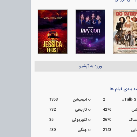
ورود به آرشیو
 بندی فیلم ها
Talk-
2
انیمیشن
1353
شن
4276
تاریخی
732
سناک
2670
تلوزیونی
35
ایی
2143
جنگی
430