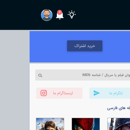
0
خرید اشتراک
تلگرام ما
اینستاگرام ما
له های فارسی