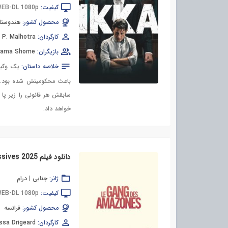
کیفیت:
EB-DL 1080p
محصول کشور:
هندوستا
کارگردان:
 P. Malhotra
بازیگران:
otama Shome
خلاصه داستان:
یک وکیل
باعث محکومیتش شده بود. ا
سابقش هر قانونی را زیر پا 
خواهد داد.
دانلود فیلم Unsubmissives 2025
ژانر:
جنایی
|
درام
کیفیت:
EB-DL 1080p
محصول کشور:
فرانسه
کارگردان:
ssa Drigeard