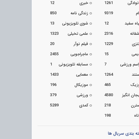
نوادگی
1261
خبری
12
م
9319
زندگی نامه
850
اه سفید
12
شوی تلویزیونی
13
شقانه
2316
علمی تخیلی
1323
تزی
1229
فیلم نوآر
20
یمی
15
ماجراجویی
2455
اسم ورزشی
7
مسابقه تلویزیونی
1
تند
1264
معمایی
1433
زیک
465
موزیکال
196
جان انگیز
4580
ورزشی
379
ترن
218
کمدی
5289
اه
198
ه بندی سریال ها