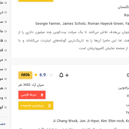
خا
نگلستان
درا
Ro
سی
Georgie Farmer
,
James Scholz
,
Roman Hayeck-Green
,
Ya
عا
جوان بی‌هدف تلاش می‌کنند تا یک سرقت بیت‌کوین چند میلیون دلاری را از
د، اما این ماجرا آن‌ها را به تاریک‌ترین گوشه‌های اینترنت می‌کشاند و با
فان
 از صفحه نمایش کامپیوترشان است.
قد
مر
مس
6.9
IMDb
10 /
مو
میزان آراء: 3652 نفر
راجویی
هی
دوبله فارسی
W
وس
ی
زیرنویس چسبیده
کوت
Y
Ji Chang-Wook
,
Jun Ji-Hyun
,
Kim Shin-rock
,
K
دست