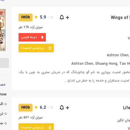
5.9
IMDb
10 /
میزان آراء: 175 نفر
دوبله فارسی
W
زیرنویس چسبیده
Ashton Chen
Ashton Chen
,
Shuang Hong
,
Tao H
امور امنیت پروازی به نام گو چائویانگ که در جریان سفری به چین با یک
امنیت مسافران و خدمه را به خطر می اندازد...
دسته
Show
اک
6.2
IMDb
10 /
تر
میزان آراء: 637 نفر
ان انگیز
جن
زیرنویس چسبیده
W