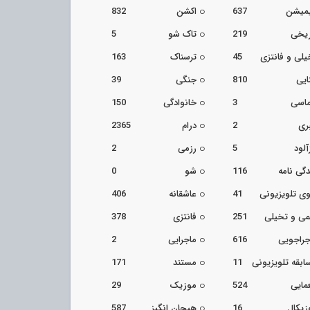
یمیشن
637
اکشن
832
ریخی
219
تاک شو
5
یلی و فانتزی
45
ترسناک
163
ایی
810
جنگی
39
اسی
3
خانوادگی
150
ری
2
درام
2365
آلود
5
رزمی
2
دگی نامه
116
شو
0
ی تلویزیونی
41
عاشقانه
406
می و تخیلی
251
فانتزی
378
جراجویی
616
ماجرایی
2
ابقه تلویزیونی
11
مستند
171
مایی
524
موزیک
29
زیکال
16
هیجان انگیز
587