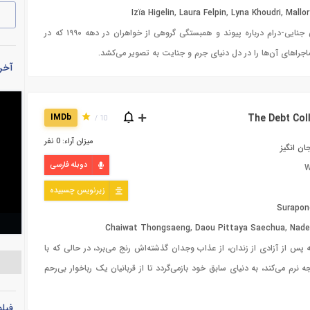
Izïa Higelin
,
Laura Felpin
,
Lyna Khoudri
,
Mallo
داستانی جنایی-درام درباره پیوند و همبستگی گروهی از خواهران در دهه ۱۹۹۰ که در
اجراهای آن‌ها را در دل دنیای جرم و جنایت به تصویر می‌کشد.
آخری
IMDb
10 /
میزان آراء: 0 نفر
ان انگیز
دوبله فارسی
W
زیرنویس چسبیده
Surapon
Chaiwat Thongsaeng
,
Daou Pittaya Saechua
,
Nade
 پس از آزادی از زندان، از عذاب وجدان گذشته‌اش رنج می‌برد، در حالی که با
نرم می‌کند، به دنیای سابق خود بازمی‌گردد تا از قربانیان یک رباخوار بی‌رحم
فیل