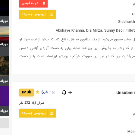
دوبله فارسی
W
ن
زیرنویس چسبیده
دوبله قسمت 4
Siddharth
Akshaye Khanna
,
Dia Mirza
,
Sunny Deol
,
Till
 معتبر مجبور می‌شود از یک مظنون به قتل دفاع کند که پیش از این، خود او
دوبله قسمت 11 جم و
و که وادار به پذیرش این پرونده شده، برای به دست آوردن آزادی دشمن
می‌گذارد، چرا که در غیر این صورت، هرآنچه برایش ارزشمند است را از دست
دوبله قسمت 0
6.4
IMDb
10 /
میزان آراء: 232 نفر
دوبله قسمت 4
زیرنویس چسبیده
W
Méli