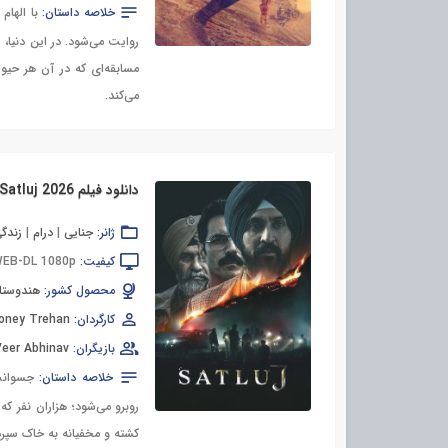
خلاصه داستان:
با الهام
روایت می‌شود. در این دنیا،
مسابقه‌ای که در آن هر حیو
می‌کند.
دانلود فیلم Satluj 2026
ژانر:
جنایی
|
درام
|
زندگی
کیفیت:
EB-DL 1080p
محصول کشور:
هندوستا
کارگردان:
oney Trehan
بازیگران:
Veer Abhinav
خلاصه داستان:
جسوانت
روبرو می‌شود؛ هزاران نفر 
کشته و مخفیانه به خاک سپرد