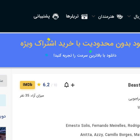
تریلرها
پشتیبانی
ال
هنرمندان
لود بدون محدودیت با خرید اشتراک ویژه
دانلود با بالاترین سرعت را تجربه کنید!
6.2
IMDb
10 /
میزان آراء: 35 نفر
راجویی
W
دوب
Ernesto Solis
,
Fernando Meirelles
,
Rodrig
Anitta
,
Azzy
,
Camillo Borges
,
Ma