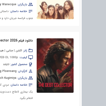
بازیگران:
ry Wanecque
خلاصه داستان:
جنوب فرانسه جریان دارد و م
دانلود فیلم The Debt Collector 2026
ژانر:
اکشن
|
جنایی
|
هیج
کیفیت:
EB-DL 1080p
محصول کشور:
تایلند
کارگردان:
g Ploensang
بازیگران:
ch Kugimiya
خلاصه داستان:
مردی که
یک بیماری لاعلاج دست‌وپنجه 
انتقام بگیرد.