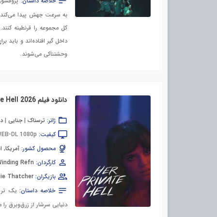
خلاصه داستان:
پروفسور
به سرعت جهش پیدا می‌کند، 
کل مجموعه را قرنطینه کنند.
داخل گیر افتاده‌اند و باید ب
وحشتناکی می‌شوند.
دانلود فیلم Her Private Hell 2026
ژانر:
ترسناک
|
جنایی
|
در
کیفیت:
EB-DL 1080p
محصول کشور:
آمریکا
,
ا
کارگردان:
Winding Refn
بازیگران:
ie Thatcher
خلاصه داستان:
یک تریل
دنیایی سرشار از زرق‌وبرق را 