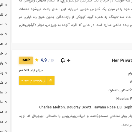
 سه-جونگ، در جریان یک کنفرانس بیوتکنولوژی، با انتشار ناگهانی ویروسی که
ان
خود را در میان یک کابوس خونین می‌یابد. این اتفاق باعث می‌شود مقامات
تا
 حالا سه-جونگ به همراه گروه کوچکی از بازماندگان، بدون هیچ راه فراری در
تخ
رای زنده ماندن مبارزه کنند، در حالی که افراد آلوده به ویروس، دچار دگرگونی‌های
جن
حم
خب
4.9
IMDb
10 /
راز
میزان آراء: 591 نفر
زن
ام
زیرنویس چسبیده
W
شو
نگلستان
,
دانمارک
عل
Nicolas 
ما
Charles Melton
,
Dougray Scott
,
Havana Rose Liu
,
Soph
مس
ر روان‌شناختیِ مسحورکننده و غیرقابل‌پیش‌بینی با داستانی اورجینال که نوید
مع
می‌دهد.
مو