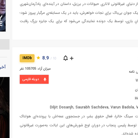
 از دنیای غیرقانونی لاتاری حیوانات در برزیل، داستان در آینده‌ای پادآرمان‌شهری
 یک جوان بی‌باک برای نجات خواهرش، باید در یک مسابقه‌ی مرگبار پیروز شود؛
انِ بازی، توسط یک دونده نمایندگی می‌شود که برای یک جایزه بزرگ رقابت
8.9
IMDb
10 /
آخر
میزان آراء: 105705 نفر
 نامه
دوبله فارسی
W
ن
H
Diljit Dosanjh
,
Saurabh Sachdeva
,
Varun Badola
,
 سینگ خالرا، فعال حقوق بشر، در جستجوی عمه‌اش با پرونده‌ای هولناک
که توسط پلیس پنجاب در دوران اوج شورش‌های این ایالت به‌صورت غیرقانونی
ه شده‌اند.