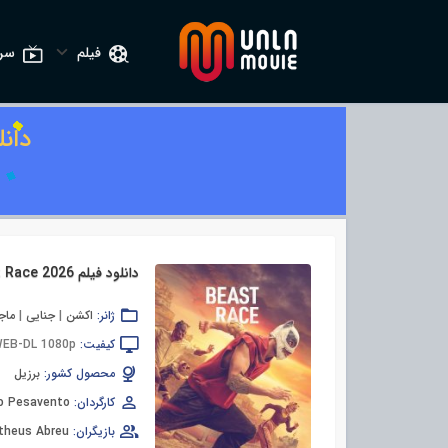
فیلم
سری
دان
دانلود فیلم Beast Race 2026
ژانر:
اکشن
|
جنایی
|
ماج
کیفیت:
EB-DL 1080p
محصول کشور:
برزیل
کارگردان:
o Pesavento
بازیگران:
theus Abreu