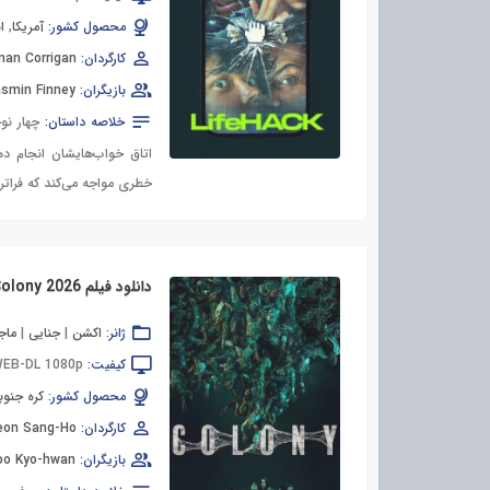
محصول کشور:
آمریکا
,
ا
کارگردان:
nan Corrigan
بازیگران:
smin Finney
خلاصه داستان:
چهار نو
اتاق خواب‌هایشان انجام دهن
خطری مواجه می‌کند که فراتر
دانلود فیلم Colony 2026
ژانر:
اکشن
|
جنایی
|
ماج
کیفیت:
EB-DL 1080p
محصول کشور:
کره جنوب
کارگردان:
eon Sang-Ho
بازیگران:
oo Kyo-hwan