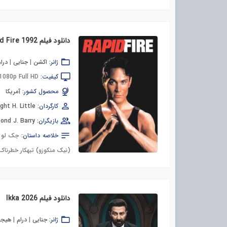
دانلود فیلم Rapid Fire 1992
ژانر:
اکشن
|
جنایی
|
درام
کیفیت:
1080p Full HD
محصول کشور:
آمریکا
کارگردان:
ght H. Little
بازیگران:
ond J. Barry
خلاصه داستان:
جک لو (
(نیک منکوزو) تبهکار خطرناک 
دانلود فیلم Ikka 2026
ژانر:
جنایی
|
درام
|
هیجان