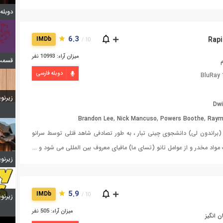
دوبله قسمت 7
6.3
IMDb
10 /
میزان آراء: 10993 نفر
قسمت 4 فصل دوم ا
دوبله فارسی
BluRay 
زیرنویس 
Dwi
Brandon Lee
,
Nick Mancuso
,
Powers Boothe
,
Raym
براندون لی) دانشجوی چینی تبار ، به طور تصادفی شاهد قتلی توسط سرانو
مواد مخدر و از عوامل تانو (تسای ما) مافیای معروف بین المللی می شود و ...
زیرنویس 
5.9
IMDb
10 /
زیرنویس 
میزان آراء: 505 نفر
 انگیز