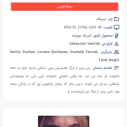
دوبله فارسی
ژانر:
ترسناک
کیفیت:
WEB-DL 2160p x265 4K
محصول کشور:
آمریکا
,
نیوزلند
کارگردان:
Sébastien Vaniček
بازیگران:
,
Souheila Yacoub
,
Luciane Buchanan
,
Hunter Doohan
Tandi Wright
خلاصه داستان:
زنی پس از مرگ همسرش برای تسکین اندوه خود به خانه
خانواده او پناه می برد. اما وقتی اعضای خانواده یکی یکی به موجوداتی
شیطانی تبدیل می شوند، درمی یابد که پیمان زناشویی ای که در زندگی بسته
بود، حتی پس از مرگ نیز پابرجاست و...