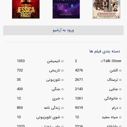
ورود به آرشیو
دسته بندی فیلم ها
Talk-Show
2
انیمیشن
1353
اکشن
4276
تاریخی
732
ترسناک
2671
تلوزیونی
35
جنایی
2143
جنگی
430
خانوادگی
1261
خبری
12
درام
9319
زندگی نامه
850
سیاه سفید
12
شوی تلویزیونی
13
عاشقانه
2316
علمی تخیلی
1323