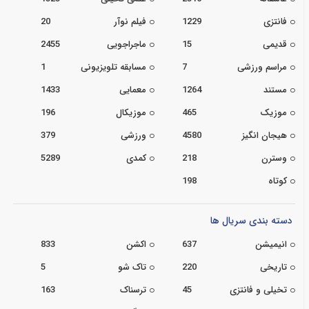
فانتزی
1229
فیلم نوآر
20
قدیمی
15
ماجراجویی
2455
مراسم ورزشی
7
مسابقه تلویزیونی
1
مستند
1264
معمایی
1433
موزیک
465
موزیکال
196
هیجان انگیز
4580
ورزشی
379
وسترن
218
کمدی
5289
کوتاه
198
دسته بندی سریال ها
انیمیشن
637
اکشن
833
تاریخی
220
تاک شو
5
تخیلی و فانتزی
45
ترسناک
163