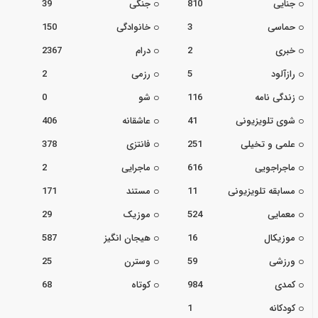
جنایی
810
جنگی
39
حماسی
3
خانوادگی
150
خبری
2
درام
2367
رازآلود
5
رزمی
2
زندگی نامه
116
شو
0
شوی تلویزیونی
41
عاشقانه
406
علمی و تخیلی
251
فانتزی
378
ماجراجویی
616
ماجرایی
2
مسابقه تلویزیونی
11
مستند
171
معمایی
524
موزیک
29
موزیکال
16
هیجان انگیز
587
ورزشی
59
وسترن
25
کمدی
984
کوتاه
68
کودکانه
1