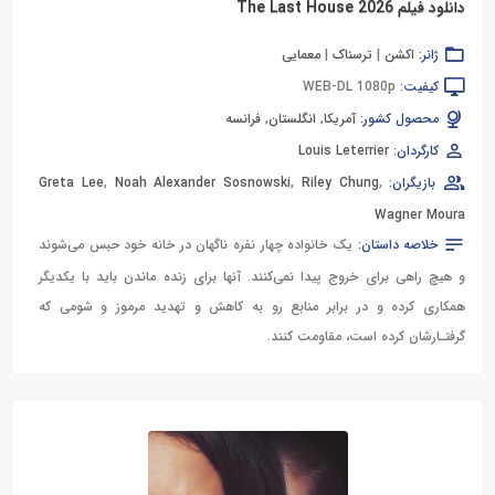
دانلود فیلم The Last House 2026
ژانر:
اکشن
|
ترسناک
|
معمایی
کیفیت:
WEB-DL 1080p
محصول کشور:
آمریکا
,
انگلستان
,
فرانسه
کارگردان:
Louis Leterrier
بازیگران:
,
Riley Chung
,
Noah Alexander Sosnowski
,
Greta Lee
Wagner Moura
خلاصه داستان:
یک خانواده چهار نفره ناگهان در خانه خود حبس می‌شوند
و هیچ راهی برای خروج پیدا نمی‌کنند. آنها برای زنده ماندن باید با یکدیگر
همکاری کرده و در برابر منابع رو به کاهش و تهدید مرموز و شومی که
گرفتـارشان کرده است، مقاومت کنند.