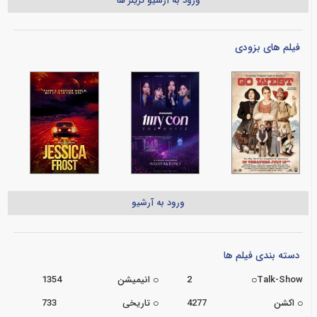
ورود به آرشیو تریلر ها
فیلم های بزودی
ورود به آرشیو
دسته بندی فیلم ها
Talk-Show
2
انیمیشن
1354
اکشن
4277
تاریخی
733