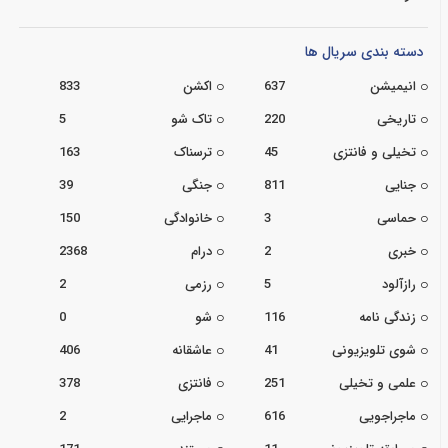
دسته بندی سریال ها
انیمیشن
637
اکشن
833
تاریخی
220
تاک شو
5
تخیلی و فانتزی
45
ترسناک
163
جنایی
811
جنگی
39
حماسی
3
خانوادگی
150
خبری
2
درام
2368
رازآلود
5
رزمی
2
زندگی نامه
116
شو
0
شوی تلویزیونی
41
عاشقانه
406
علمی و تخیلی
251
فانتزی
378
ماجراجویی
616
ماجرایی
2