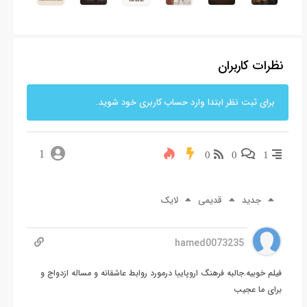
نظرات کاربران
برای ثبت نظر ابتدا وارد حساب کاربری خود شوید.
1
0
0
1
جدید
قدیمی
لایک
hamed0073235
فیلم خوبیه.جالبه فرهنگ اروپاییا درمورد روابط عاشقانه و مساله ازدواج و
برای ما عجیب