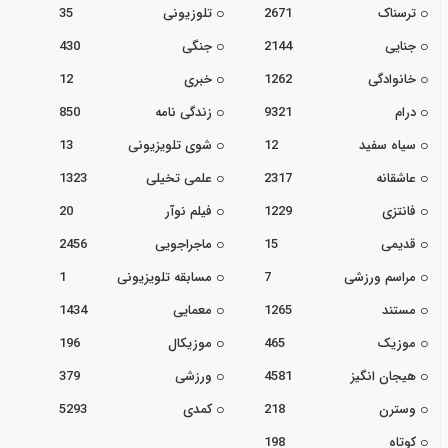
ترسناک
2671
تلوزیونی
35
جنایی
2144
جنگی
430
خانوادگی
1262
خبری
12
درام
9321
زندگی نامه
850
سیاه سفید
12
شوی تلویزیونی
13
عاشقانه
2317
علمی تخیلی
1323
فانتزی
1229
فیلم نوآر
20
قدیمی
15
ماجراجویی
2456
مراسم ورزشی
7
مسابقه تلویزیونی
1
مستند
1265
معمایی
1434
موزیک
465
موزیکال
196
هیجان انگیز
4581
ورزشی
379
وسترن
218
کمدی
5293
کوتاه
198