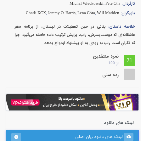
کارگردان:
Michal Wieckowski
,
Pete Ohs
بازیگران:
Charli XCX
,
Jeremy O. Harris
,
Lena Góra
,
Will Madden
خلاصه داستان:
بتانی در حین تعطیلات در لهستان، از برنامه سفر
عاشقانه‌ای که دوست‌پسرش، راب، برایش ترتیب داده فاصله می‌گیرد، چرا
که نگران است راب به زودی به او پیشنهاد ازدواج بدهد...
نمره منتقدین
71
از
100
رده سنی
لینک های دانلود
لینک های دانلود زبان اصلی