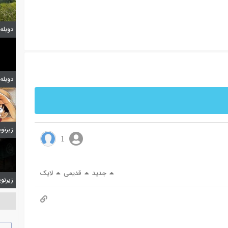
دوبله
دوبله قسمت 3
زیرنویس
1
جدید
قدیمی
لایک
زیرنویس 