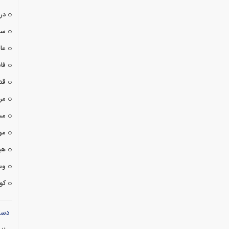
درا
سی
عا
فان
قد
مر
مس
مو
هی
وس
کوت
دست