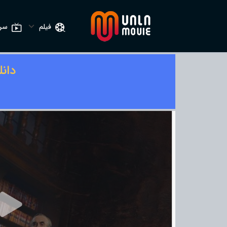
فیلم
سری
دان