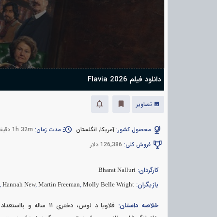
دانلود فیلم Flavia 2026
تصاویر
محصول کشور:
آمریکا
,
انگلستان
مدت زمان:
1h 32m دقیقه
فروش کلی:
126,386 دلار
کارگردان:
Bharat Nalluri
بازیگران:
,
Hannah New
,
Martin Freeman
,
Molly Belle Wright
خلاصه داستان:
فلاویا دِ لوس، دختری 