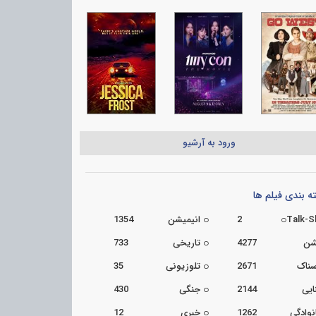
ورود به آرشیو
 بندی فیلم ها
Talk-
2
انیمیشن
1354
شن
4277
تاریخی
733
سناک
2671
تلوزیونی
35
ایی
2144
جنگی
430
نوادگی
1262
خبری
12