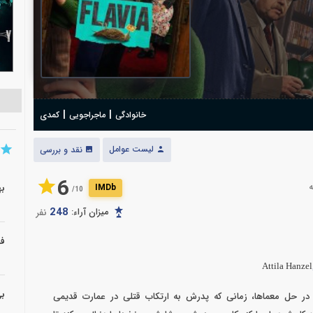
|
|
خانوادگی
ماجراجویی
کمدی
لیست عوامل
نقد و بررسی
6
IMDb
به
10/
248
میزان آراء:
نفر
فر
Attila Hanzel
بی
۱۱ ساله و بااستعداد در حل معماها، زمانی که پدرش به ارتکاب قتلی در عمارت قدیمی