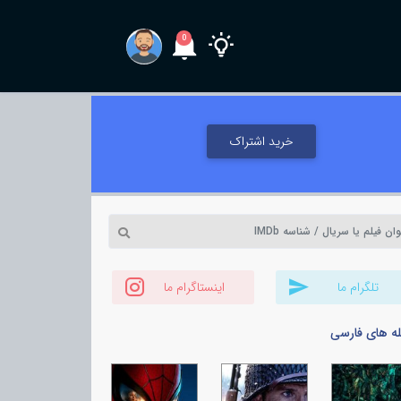
0
خرید اشتراک
تلگرام ما
اینستاگرام ما
له های فارسی