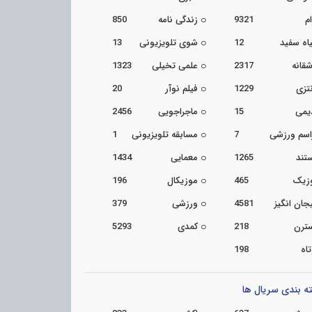
م
9321
زندگی نامه
850
اه سفید
12
شوی تلویزیونی
13
شقانه
2317
علمی تخیلی
1323
تزی
1229
فیلم نوآر
20
یمی
15
ماجراجویی
2456
اسم ورزشی
7
مسابقه تلویزیونی
1
تند
1265
معمایی
1434
زیک
465
موزیکال
196
جان انگیز
4581
ورزشی
379
ترن
218
کمدی
5293
اه
198
ه بندی سریال ها