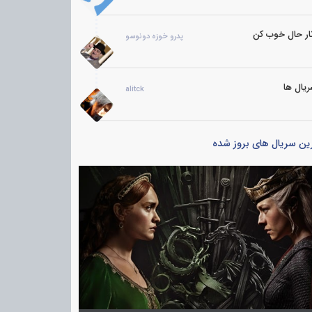
ار حال خوب کن
پدرو خوزه دونوسو
یال ها
alitck
ین سریال های بروز شده