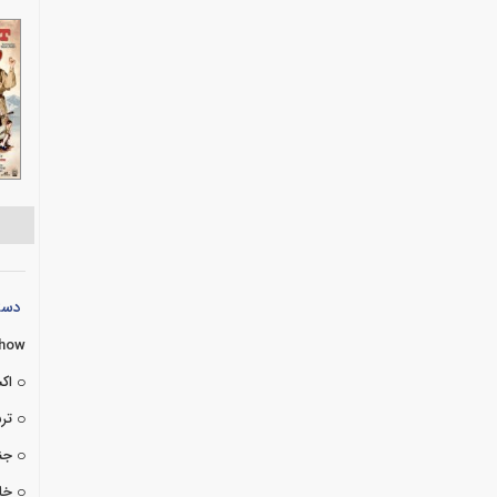
دسته
Show
اک
تر
جن
خا